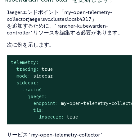
Jaegerエンドポイント「my-open-telemetry-
collector.jaeger.svc.cluster.local:4317」
を追加するために、`rancher-kubewarden-
controller`リソースを編集する必要があります。
次に例を示します。
telemetry:
tracing:
true
mode:
sidecar
sidecar:
tracing:
jaeger:
endpoint:
my-open-telemetry-collector
tls:
insecure:
true
サービス`my-open-telemetry-collector`