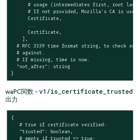
      # usage (intermediates first, root last)
      # If not provided, Mozilla's CA is used.
      Certificate,

      ...

      Certificate,

    ],

  # RFC 3339 time format string, to check expi
  # against.

  # If missing, time is now.

  "not_after": string

}
v1/is_certificate_trusted
waPC関数 -
出力
{

   # true if certificate verified:

   "trusted": boolean,

   # empty if trusted == true:
