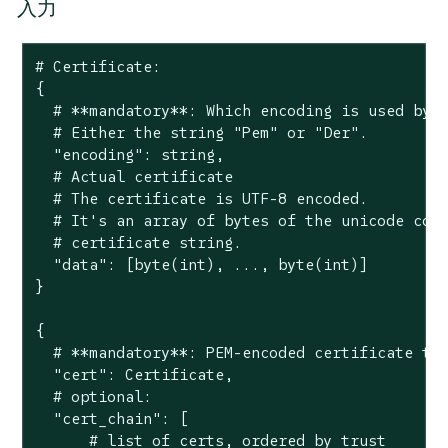
入力
# Certificate:

{

  # **mandatory**: Which encoding is used by t
  # Either the string "Pem" or "Der".

  "encoding": string,

  # Actual certificate

  # The certificate is UTF-8 encoded.

  # It's an array of bytes of the unicode code
  # certificate string.

  "data": [byte(int), ..., byte(int)]

}

{

  # **mandatory**: PEM-encoded certificate to 
  "cert": Certificate,

  # optional:

  "cert_chain": [

      # list of certs, ordered by trust
