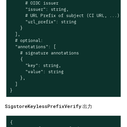
      # OIDC issuer

      "issuer": string,

      # URL Prefix of subject (CI URL, ...)

      "url_prefix": string

    }

  ],

  # optional:

  "annotations": [

    # signature annotations

    {

      "key": string,

      "value": string

    },

  ]

}
SigstoreKeylessPrefixVerify
出力
{
