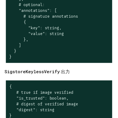
    # optional:

    "annotations": [

      # signature annotations

      {

        "key": string,

        "value": string

      },

    ]

  }

}
SigstoreKeylessVerify
出力
{

   # true if image verified

   "is_trusted": boolean,

   # digest of verified image

   "digest": string

}