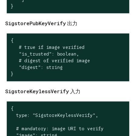
}
SigstorePubKeyVerify
出力
{

   # true if image verified

   "is_trusted": boolean,

   # digest of verified image

   "digest": string

}
SigstoreKeylessVerify
入力
{

  type: "SigstoreKeylessVerify",

  # mandatory: image URI to verify

  "image": string,
