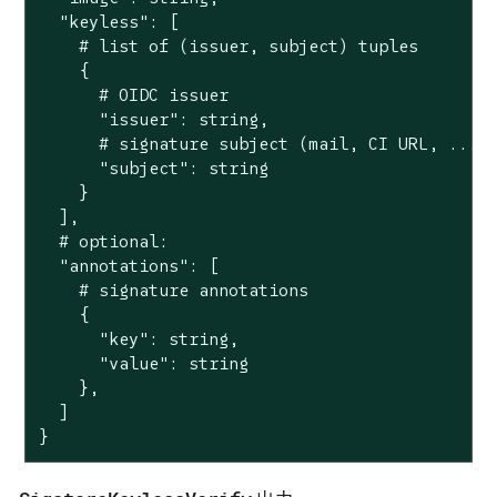
  "keyless": [

    # list of (issuer, subject) tuples

    {

      # OIDC issuer

      "issuer": string,

      # signature subject (mail, CI URL, ...)

      "subject": string

    }

  ],

  # optional:

  "annotations": [

    # signature annotations

    {

      "key": string,

      "value": string

    },

  ]

}