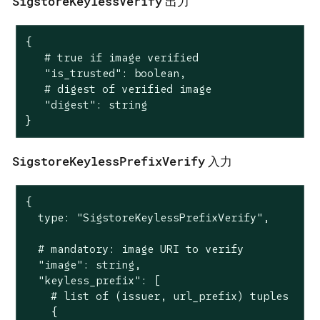
SigstoreKeylessVerify
出力
{

   # true if image verified

   "is_trusted": boolean,

   # digest of verified image

   "digest": string

}
SigstoreKeylessPrefixVerify
入力
{

  type: "SigstoreKeylessPrefixVerify",

  # mandatory: image URI to verify

  "image": string,

  "keyless_prefix": [

    # list of (issuer, url_prefix) tuples

    {
