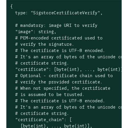
{

  type: "SigstoreCertificateVerify",

  # mandatory: image URI to verify

  "image": string,

  # PEM-encoded certificated used to

  # verify the signature.

  # The certificate is UTF-8 encoded.

  # It's an array of bytes of the unicode code
  # certificate string.

  "certificate": [byte(int), ..., byte(int)],

  # Optional - certificate chain used to

  # verify the provided certificate.

  # When not specified, the certificate

  # is assumed to be trusted.

  # The certificate is UTF-8 encoded.

  # It's an array of bytes of the unicode code
  # certificate string.

  "certificate_chain": [

    [byte(int), ..., byte(int)],
