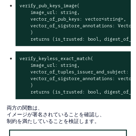
verify_pub_keys_image(

    image_url: string,

    vector_of_pub_keys: vector<string>,

    vector_of_sigstore_annotations: Vector<
    )

    returns (is_trusted: 
bool
, digest_of_v
verify_keyless_exact_match(

    image_url: string,

    vector_of_tuples_issuer_and_subject: ve
    vector_of_sigstore_annotations: vector<
    )

    returns (is_trusted: 
bool
, digest_of_v
両方の関数は、
イメージが署名されていることを確認し、
制約を満たしていることを検証します。