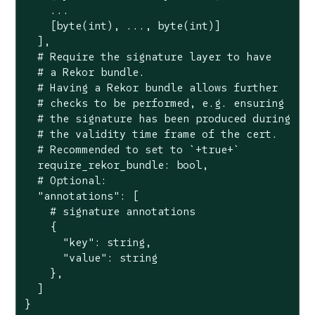
    ...

    [byte(int), ..., byte(int)]

  ],

  # Require the signature layer to have

  # a Rekor bundle.

  # Having a Rekor bundle allows further

  # checks to be performed, e.g. ensuring

  # the signature has been produced during

  # the validity time frame of the cert.

  # Recommended to set to `+true+`

  require_rekor_bundle: bool,

  # Optional:

  "annotations": [

    # signature annotations

    {

      "key": string,

      "value": string

    },

  ]

}