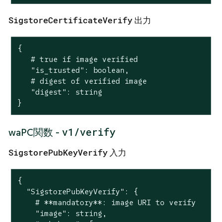
SigstoreCertificateVerify
出力
{

   # true if image verified

   "is_trusted": boolean,

   # digest of verified image

   "digest": string

}
v1/verify
waPC関数 -
SigstorePubKeyVerify
入力
{

  "SigstorePubKeyVerify": {

    # **mandatory**: image URI to verify

    "image": string,
