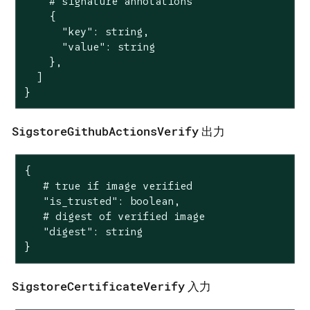
    # signature annotations

    {

      "key": string,

      "value": string

    },

  ]

}
SigstoreGithubActionsVerify
出力
{

   # true if image verified

   "is_trusted": boolean,

   # digest of verified image

   "digest": string

}
SigstoreCertificateVerify
入力