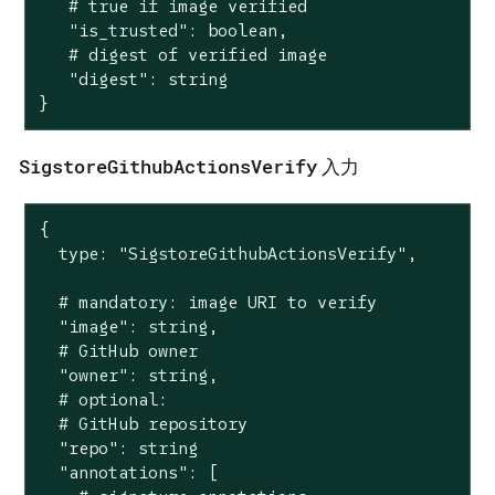
   # true if image verified

   "is_trusted": boolean,

   # digest of verified image

   "digest": string

}
SigstoreGithubActionsVerify
入力
{

  type: "SigstoreGithubActionsVerify",

  # mandatory: image URI to verify

  "image": string,

  # GitHub owner

  "owner": string,

  # optional:

  # GitHub repository

  "repo": string

  "annotations": [
