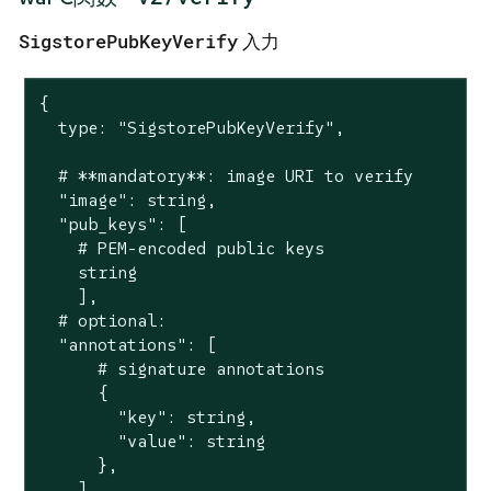
SigstorePubKeyVerify
入力
{

  type: "SigstorePubKeyVerify",

  # **mandatory**: image URI to verify

  "image": string,

  "pub_keys": [

    # PEM-encoded public keys

    string

    ],

  # optional:

  "annotations": [

      # signature annotations

      {

        "key": string,

        "value": string

      },

    ]
