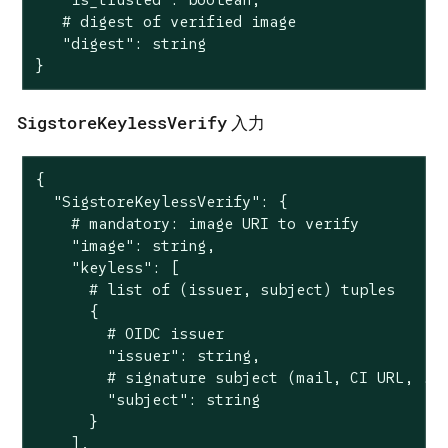
   # digest of verified image

   "digest": string

}
SigstoreKeylessVerify
入力
{

  "SigstoreKeylessVerify": {

    # mandatory: image URI to verify

    "image": string,

    "keyless": [

      # list of (issuer, subject) tuples

      {

        # OIDC issuer

        "issuer": string,

        # signature subject (mail, CI URL, ...
        "subject": string

      }

    ],
