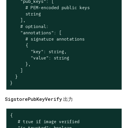
    "pub_keys": [

      # PEM-encoded public keys

      string

    ],

    # optional:

    "annotations": [

      # signature annotations

      {

        "key": string,

        "value": string

      },

    ]

  }

}
SigstorePubKeyVerify
出力
{

   # true if image verified

   "is_trusted": boolean,
