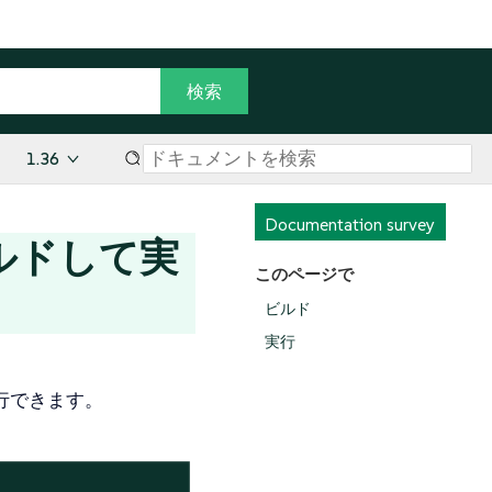
1.36
Documentation survey
ルドして実
このページで
ビルド
実行
実行できます。