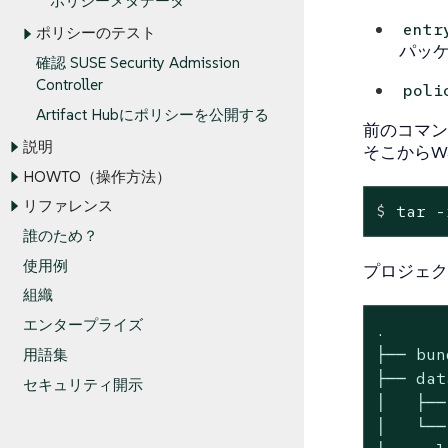
ポリシーメタデータ
entr
ポリシーのテスト
パッケ
確認 SUSE Security Admission
Controller
poli
Artifact Hubにポリシーを公開する
前のコマンド
説明
そこからW
HOWTO（操作方法）
リファレンス
$
 tar -
誰のため？
使用例
プロジェク
組織
エンタープライズ
.

├── bun
用語集
├── data
セキュリティ開示
│   ├──
│   └──