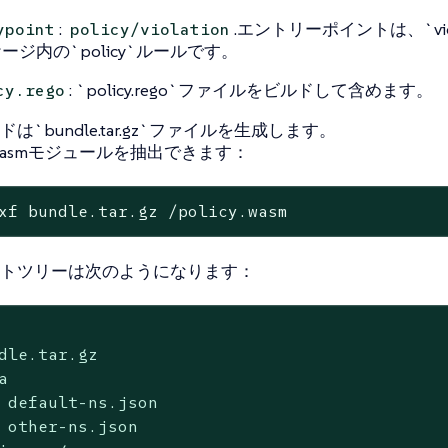
:
.エントリーポイントは、`viol
ypoint
policy/violation
ージ内の`policy`ルールです。
: `policy.rego`ファイルをビルドして含めます。
cy.rego
は`bundle.tar.gz`ファイルを生成します。
asmモジュールを抽出できます：
xf bundle.tar.gz /policy.wasm
トツリーは次のようになります：
dle.tar.gz



 default-ns.json

 other-ns.json
