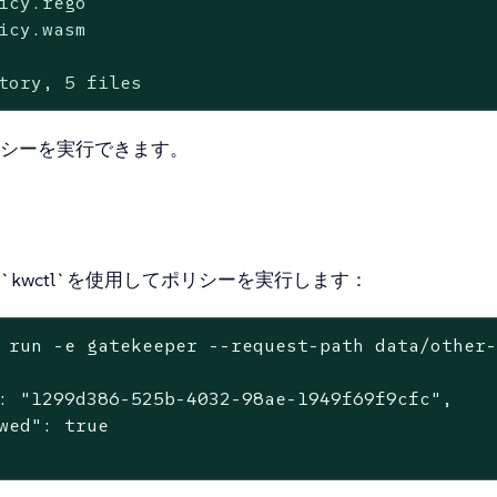
icy.rego

icy.wasm

tory, 5 files
シーを実行できます。
`kwctl`を使用してポリシーを実行します：
 run -e gatekeeper --request-path data/other
: "1299d386-525b-4032-98ae-1949f69f9cfc",

wed": true
