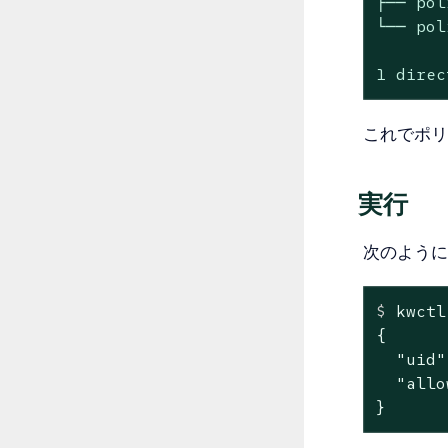
├── pol
└── pol
1 direc
これでポリ
実行
次のように
$
 kwctl
{

  "uid"
  "allo
}