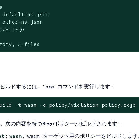


 default-ns.json

 other-ns.json

icy.rego

tory, 3 files
ビルドするには、`opa`コマンドを実行します：
uild -t wasm -e policy/violation policy.rego
、次の内容を持つRegoポリシーがビルドされます：
:
.`wasm`ターゲット用のポリシーをビルドします
et
wasm