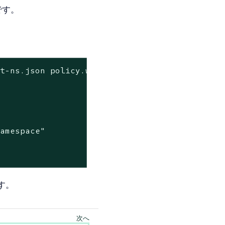
です。
lt-ns.json policy.wasm | jq
amespace"

す。