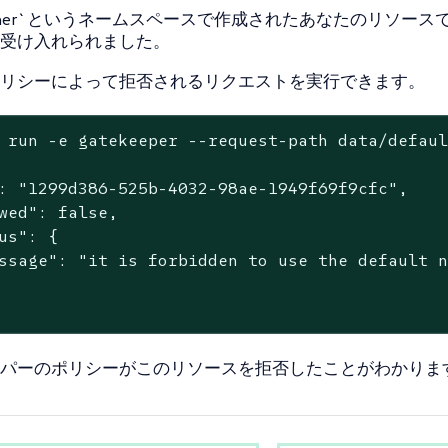
ther`というネームスペースで作成されたあなたのリソース
受け入れられました。
リシーによって拒否されるリクエストを実行できます。
 run -e gatekeeper --request-path data/defau
: "1299d386-525b-4032-98ae-1949f69f9cfc",

wed": false,

us": {

ssage": "it is forbidden to use the default n
パーのポリシーがこのリソースを拒否したことがわかりま