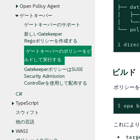
Open Policy Agent
├── data
│   ├──
ゲートキーパー
│   └──
ゲートキーパーのサポート
└── pol
新しいGatekeeper
Regoポリシーを作成する
1 direc
ゲートキーパーのポリシーをビ
ルドして実行する
GatekeeperポリシーはSUSE
ビルド
Security Admission
Controllerを使用して配布する
ポリシーを
C#
TypeScript
$
 opa b
スウィフト
他の言語
これにより
WASI
targ