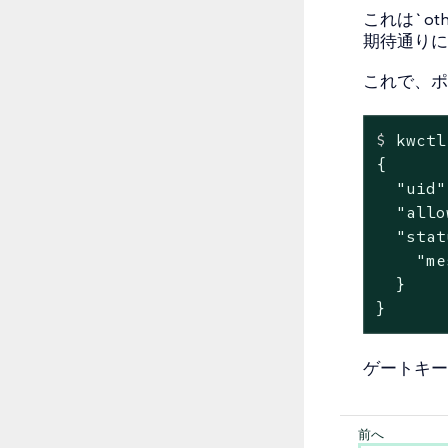
これは`o
期待通りに
これで、ポ
$
 kwctl
{

  "uid"
  "allo
  "stat
    "me
  }

}
ゲートキー