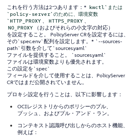
これを行う方法は2つあります：*
kwctl`または
`policy-server`のために、環境変数
、
、
`HTTP_PROXY
HTTPS_PROXY
（およびそれらの小文字の対応）
NO_PROXY
を設定すること。 PolicyServer CRを設定するには、
その`spec.env`配列を設定します。* `--sources-
path`引数を介して`sources.yaml`
ファイルを提供すること。 `sources.yaml`
ファイルは環境変数よりも優先されます。
この設定を`spec`
フィールドを介して使用することは、PolicyServer
CRではまだ公開されていません。
プロキシ設定を行うことは、以下に影響します：
OCIレジストリからのポリシーのプル、
プッシュ、およびプル・アンド・ラン。
コンテキスト認識呼び出しからのホスト機能、
例えば：