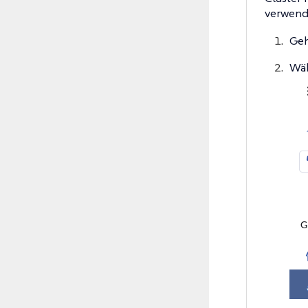
verwend
Geh
Wäh