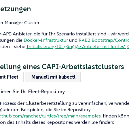
setzungen
r Manager Cluster
r-API-Anbieter, die für Ihr Szenario installiert sind - wir wer
sungen die
Docker-Infrastruktur
und
RKE2 Bootstrap/Contro
nden - siehe
Initialisierung für gängige Anbieter mit Turtles'
tellung eines CAPI-Arbeitslastclusters
it Fleet
Manuell mit kubectl
ieren Sie Ihr Fleet-Repository
rozess der Clusterbereitstellung zu vereinfachen, verwende
gurierten Beispielen, die Sie im Repository
github.com/rancher/turtles/tree/main/examples
. finden kön
on des Inhalts dieses Repositories werden Sie finden: