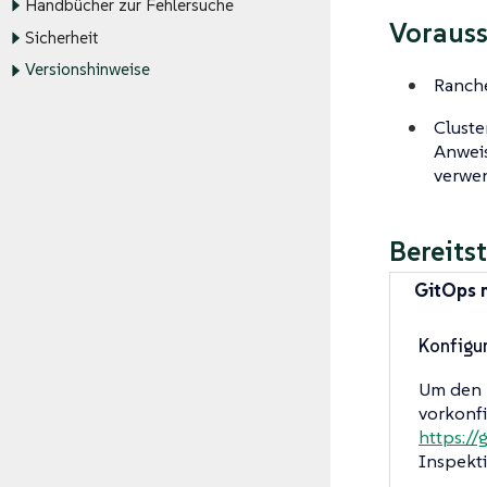
Handbücher zur Fehlersuche
Voraus
Sicherheit
Versionshinweise
Ranche
Cluste
Anwei
verwe
Bereits
GitOps m
Konfigur
Um den P
vorkonfi
https://
Inspekti