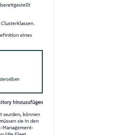
bereitgestellt
 Clusterklassen.
efinition eines
 derselben
itory hinzuzufügen
et wurden, können
 müssen sie in den
API-Management-
n (die Fleet