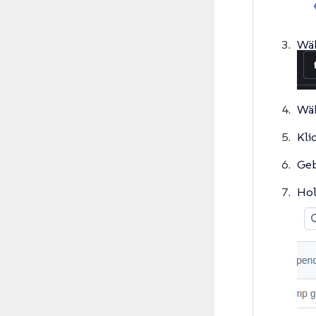
Wäh
Wäh
Kli
Geb
Hol