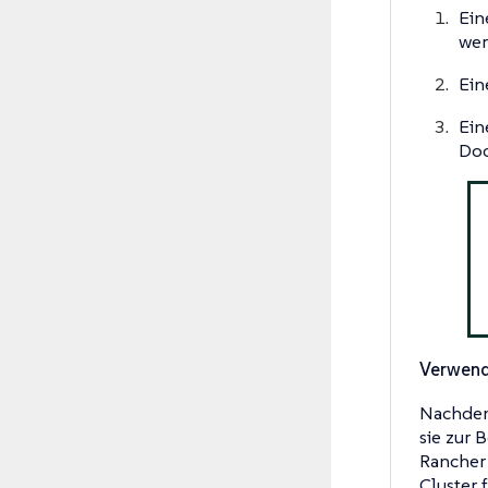
Ei
wer
Ei
Ei
Doc
Verwend
Nachdem
sie zur 
Rancher 
Cluster 