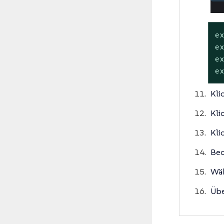
e
e
e
e
Kli
Kli
Kli
Beo
Wäh
Übe