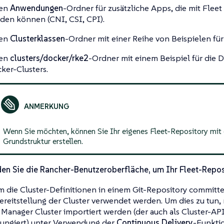
nen
Anwendungen
-Ordner für zusätzliche Apps, die mit Fleet 
den können (CNI, CSI, CPI).
nen
Clusterklassen
-Ordner mit einer Reihe von Beispielen für
nen
clusters/docker/rke2
-Ordner mit einem Beispiel für die D
ker-Clusters.
Wenn Sie möchten, können Sie Ihr eigenes Fleet-Repository mit
Grundstruktur erstellen.
en Sie die Rancher-Benutzeroberfläche, um Ihr Fleet-Repos
 die Cluster-Definitionen in einem Git-Repository committ
Bereitstellung der Cluster verwendet werden. Um dies zu tun,
Manager Cluster importiert werden (der auch als Cluster-
fungiert) unter Verwendung der
Continuous Delivery
-Funktio