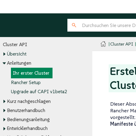
Cluster API
Cluster API
Übersicht
Anleitungen
Erste
Ihr erster Cluster
Clust
Rancher Setup
Upgrade auf CAPI v1beta2
Kurz nachgeschlagen
Dieser Absc
Rancher Ma
Benutzerhandbuch
vorgestellt
Bedienungsanleitung
Manifeste 
Entwicklerhandbuch