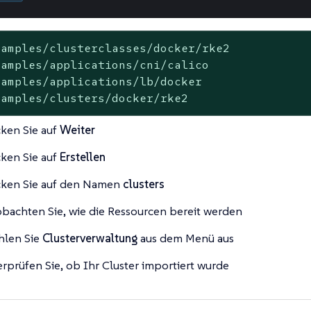
xamples/clusterclasses/docker/rke2

xamples/applications/cni/calico

xamples/applications/lb/docker

xamples/clusters/docker/rke2
cken Sie auf
Weiter
cken Sie auf
Erstellen
cken Sie auf den Namen
clusters
bachten Sie, wie die Ressourcen bereit werden
len Sie
Clusterverwaltung
aus dem Menü aus
rprüfen Sie, ob Ihr Cluster importiert wurde