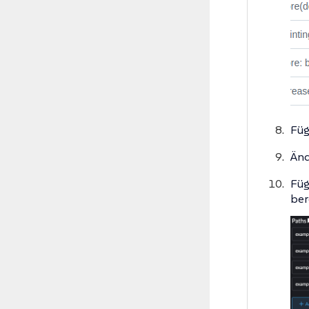
Füg
Änd
Füg
ber