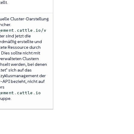
ellt.
uelle Cluster-Darstellung
ncher.
gement.cattle.io/v
er sind jetzt die
rdmäßig erstellte und
tete Ressource durch
. Dies sollte nicht mit
erwalteten Clustern
hselt werden, bei denen
tet" sich auf das
zyklusmanagement der
-API bezieht, nicht auf
rs
gement.cattle.io
uppe.