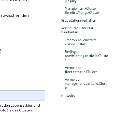
(Legacy)
Management-Cluster →
Bereitstellungs-Cluster
en zwischen den
Propagationsverhalten
Was sollten Benutzer
bearbeiten?
Empfohlen: cluster.x-
k8s.io.Cluster
)
Bedingt:
provisioning.cattle.io.Cluste
r
Vermeiden:
fleet.cattle.io.Cluster
Vermeiden:
management.cattle.io.Clust
er
Hinweise
ert den Lebenszyklus und
ologie des Clusters.