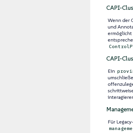
CAPI-Clus
Wenn der Cl
und Annot
ermöglicht
entspreche
ControlP
CAPI-Clust
Ein
provi
umschließe
offenzuleg
schrittweis
interagiere
Managemen
Für Legacy
manageme