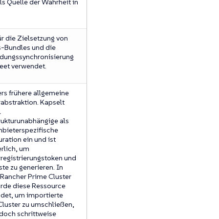
ls Quelle der Wahrheit in
.
r die Zielsetzung von
-Bundles und die
ungssynchronisierung
leet verwendet.
rs frühere allgemeine
abstraktion. Kapselt
l
trukturunabhängige als
nbieterspezifische
ration ein und ist
erlich, um
rregistrierungstoken und
te zu generieren. In
Rancher Prime Cluster
rde diese Ressource
det, um importierte
luster zu umschließen,
edoch schrittweise