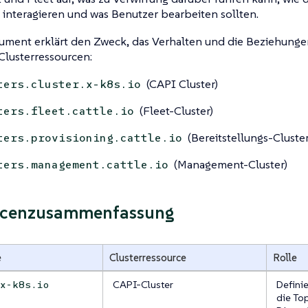
interagieren und was Benutzer bearbeiten sollten.
ument erklärt den Zweck, das Verhalten und die Beziehung
Clusterressourcen:
(CAPI Cluster)
ters.cluster.x-k8s.io
(Fleet-Cluster)
ters.fleet.cattle.io
(Bereitstellungs-Cluster
ters.provisioning.cattle.io
(Management-Cluster)
ters.management.cattle.io
rcenzusammenfassung
e
Clusterressource
Rolle
CAPI-Cluster
Defini
.x-k8s.io
die Top