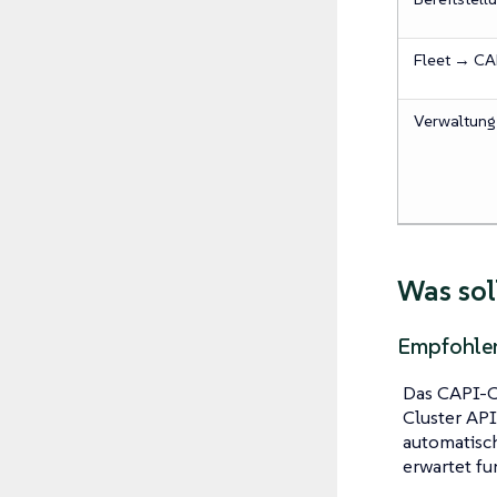
Fleet → CA
Verwaltung
Was sol
Empfohle
Das CAPI-Cl
Cluster API
automatisch
erwartet fu