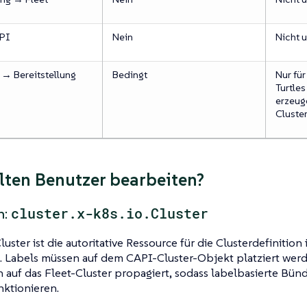
PI
Nein
Nicht u
 → Bereitstellung
Bedingt
Nur fü
Turtles
erzeug
Cluste
lten Benutzer bearbeiten?
cluster.x-k8s.io.Cluster
n:
uster ist die autoritative Ressource für die Clusterdefinitio
. Labels müssen auf dem CAPI-Cluster-Objekt platziert wer
 auf das Fleet-Cluster propagiert, sodass labelbasierte Bün
nktionieren.