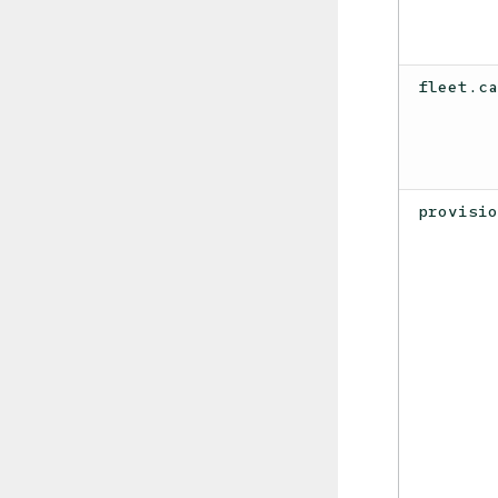
fleet.c
provisi