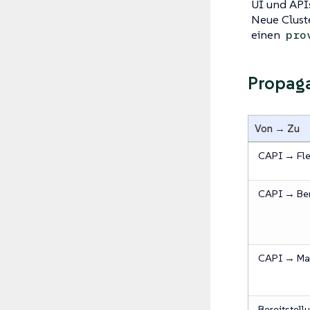
UI und APIs
Neue Cluste
einen
pro
Propaga
Von → Zu
CAPI → Fle
CAPI → Ber
CAPI → Ma
Bereitstell