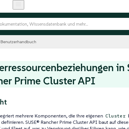
Benutzerhandbuch
erressourcenbeziehungen in
er Prime Cluster API
ht
tegriert mehrere Komponenten, die ihre eigenen
b
Cluster
 definieren. SUSE® Rancher Prime Cluster API baut auf die
 und Fleet auf, was zu Verwirrung darüber führen kann, wie 