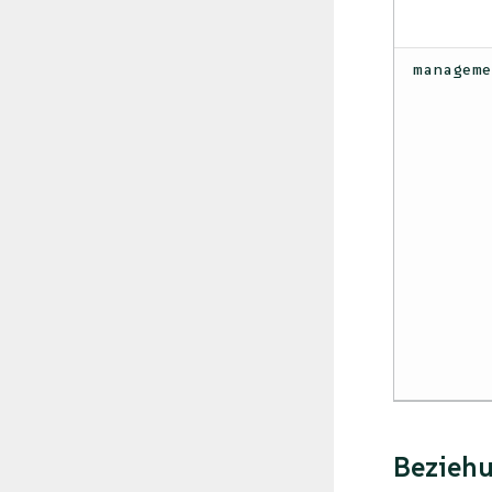
managem
Bezieh