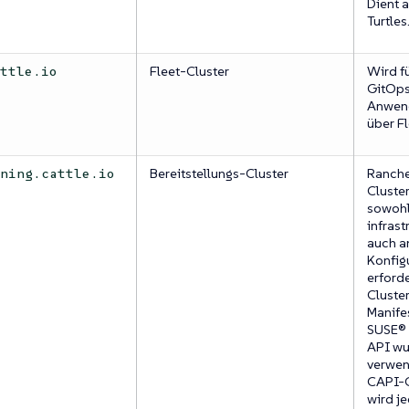
Dient a
Turtles
Fleet-Cluster
Wird fü
attle.io
GitOps
Anwend
über F
Bereitstellungs-Cluster
Ranche
oning.cattle.io
Cluster
sowoh
infras
auch a
Konfigu
erford
Cluste
Manifes
SUSE® 
API wu
verwen
CAPI-C
wird j