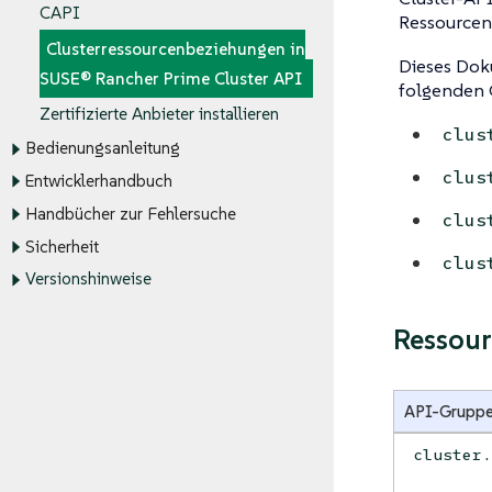
CAPI
Ressourcen 
Clusterressourcenbeziehungen in
Dieses Dok
SUSE® Rancher Prime Cluster API
folgenden 
Zertifizierte Anbieter installieren
clus
Bedienungsanleitung
clus
Entwicklerhandbuch
Handbücher zur Fehlersuche
clus
Sicherheit
clus
Versionshinweise
Ressou
API-Grupp
cluster