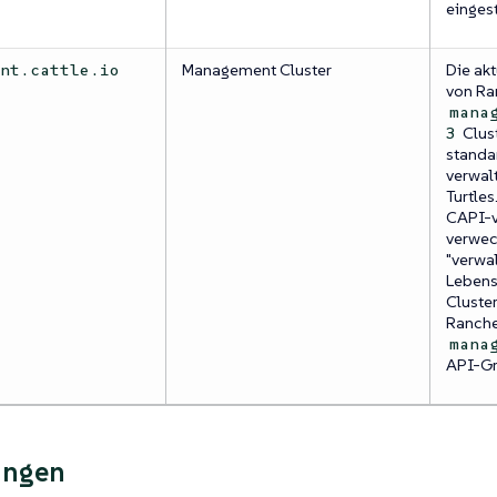
eingest
Management Cluster
Die akt
ent.cattle.io
von Ra
mana
Clust
3
standa
verwal
Turtles
CAPI-v
verwec
"verwal
Lebens
Cluster
Ranche
mana
API-Gr
ungen