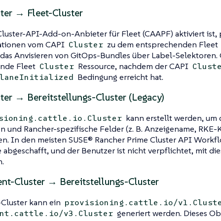
ter → Fleet-Cluster
uster-API-Add-on-Anbieter für Fleet (CAAPF) aktiviert ist, 
ationen vom CAPI
zu dem entsprechenden Fleet
Cluster
 das Anvisieren von GitOps-Bundles über Label-Selektoren. 
nde Fleet
Ressource, nachdem der CAPI
Cluster
Clust
Bedingung erreicht hat.
laneInitialized
er → Bereitstellungs-Cluster (Legacy)
kann erstellt werden, um 
sioning.cattle.io.Cluster
n und Rancher-spezifische Felder (z. B. Anzeigename, RKE-K
en. In den meisten SUSE® Rancher Prime Cluster API Workfl
e abgeschafft, und der Benutzer ist nicht verpflichtet, mit di
n.
t-Cluster → Bereitstellungs-Cluster
-Cluster kann ein
provisioning.cattle.io/v1.Clust
generiert werden. Dieses Ob
nt.cattle.io/v3.Cluster