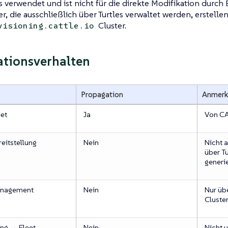
 verwendet und ist nicht für die direkte Modifikation durch
r, die ausschließlich über Turtles verwaltet werden, erstelle
Cluster.
visioning.cattle.io
tionsverhalten
Propagation
Anmerk
et
Ja
Von CA
eitstellung
Nein
Nicht a
über Tu
generie
nagement
Nein
Nur übe
Cluster
ung → Fleet
Nein
Nicht u