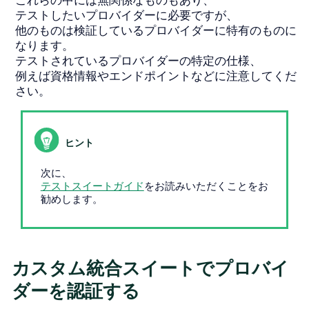
これらの中には無関係なものもあり、
テストしたいプロバイダーに必要ですが、
他のものは検証しているプロバイダーに特有のものに
なります。
テストされているプロバイダーの特定の仕様、
例えば資格情報やエンドポイントなどに注意してくだ
さい。
次に、
テストスイートガイド
をお読みいただくことをお
勧めします。
カスタム統合スイートでプロバイ
ダーを認証する