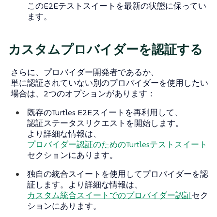
このE2Eテストスイートを最新の状態に保ってい
ます。
カスタムプロバイダーを認証する
さらに、プロバイダー開発者であるか、
単に認証されていない別のプロバイダーを使用したい
場合は、2つのオプションがあります：
既存のTurtles E2Eスイートを再利用して、
認証ステータスリクエストを開始します。
より詳細な情報は、
プロバイダー認証のためのTurtlesテストスイート
セクションにあります。
独自の統合スイートを使用してプロバイダーを認
証します。より詳細な情報は、
カスタム統合スイートでのプロバイダー認証
セク
ションにあります。