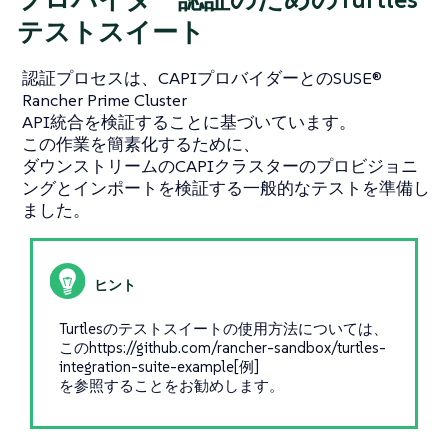
テストスイート
認証プロセスは、CAPIプロバイダーとのSUSE®
Rancher Prime Cluster
API統合を検証することに基づいています。
この作業を簡素化するために、
ダウンストリームのCAPIクラスターのプロビジョニ
ングとインポートを検証する一般的なテストを準備し
ました。
Turtlesのテストスイートの使用方法については、
このhttps://github.com/rancher-sandbox/turtles-
integration-suite-example[例]
を参照することをお勧めします。