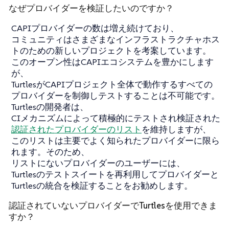
なぜプロバイダーを検証したいのですか？
CAPIプロバイダーの数は増え続けており、
コミュニティはさまざまなインフラストラクチャホス
トのための新しいプロジェクトを考案しています。
このオープン性はCAPIエコシステムを豊かにします
が、
TurtlesがCAPIプロジェクト全体で動作するすべての
プロバイダーを制御しテストすることは不可能です。
Turtlesの開発者は、
CIメカニズムによって積極的にテストされ検証された
認証されたプロバイダーのリスト
を維持しますが、
このリストは主要でよく知られたプロバイダーに限ら
れます。そのため、
リストにないプロバイダーのユーザーには、
Turtlesのテストスイートを再利用してプロバイダーと
Turtlesの統合を検証することをお勧めします。
認証されていないプロバイダーでTurtlesを使用できま
すか？