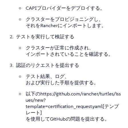
CAPIプロバイダーをデプロイする。
クラスターをプロビジョニングし、
それをRancherにインポートします。
テストを実行して検証する
クラスターが正常に作成され、
インポートされていることを確認する。
認証のリクエストを提出する
テスト結果、ログ、
および実行した手順を提供する。
以下のhttps://github.com/rancher/turtles/iss
ues/new?
template=certification_request.yaml[テンプ
レート]
を使用してGitHubの問題を提出する。