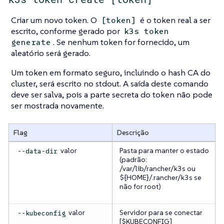
Criar um novo token. O
é o token real a ser
[token]
escrito, conforme gerado por
k3s token
. Se nenhum token for fornecido, um
generate
aleatório será gerado.
Um token em formato seguro, incluindo o hash CA do
cluster, será escrito no stdout. A saída deste comando
deve ser salva, pois a parte secreta do token não pode
ser mostrada novamente.
Flag
Descrição
valor
Pasta para manter o estado
--data-dir
(padrão:
/var/lib/rancher/k3s ou
${HOME}/.rancher/k3s se
não for root)
valor
Servidor para se conectar
--kubeconfig
[$KUBECONFIG]