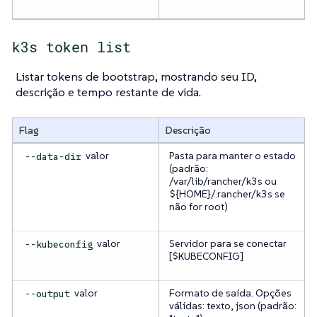
k3s token list
Listar tokens de bootstrap, mostrando seu ID,
descrição e tempo restante de vida.
Flag
Descrição
valor
Pasta para manter o estado
--data-dir
(padrão:
/var/lib/rancher/k3s ou
${HOME}/.rancher/k3s se
não for root)
valor
Servidor para se conectar
--kubeconfig
[$KUBECONFIG]
valor
Formato de saída. Opções
--output
válidas: texto, json (padrão: