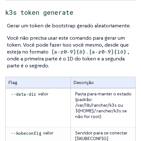
k3s token generate
Gerar um token de bootstrap gerado aleatoriamente.
Você não precisa usar este comando para gerar um
token. Você pode fazer isso você mesmo, desde que
esteja no formato
,
[a-z0-9]{6}.[a-z0-9]{16}
onde a primeira parte é o ID do token e a segunda
parte é o segredo.
Flag
Descrição
valor
Pasta para manter o estado
--data-dir
(padrão:
/var/lib/rancher/k3s ou
${HOME}/.rancher/k3s se
não for root)
valor
Servidor para se conectar
--kubeconfig
[$KUBECONFIG]