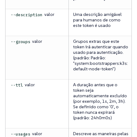
valor
Uma descrição amigável
--description
para humanos de como
este token é usado
valor
Grupos extras que este
--groups
token irá autenticar quando
usado para autenticação.
(padrão: Padrão:
"system:bootstrappers:k3s:
default-node-token")
valor
A duração antes que o
--ttl
token seja
automaticamente excluído
(por exemplo, 1s, 2m, 3h).
Se definido como '0', o
token nunca expirará
(padrão: 24h0m0s)
valor
Descreve as maneiras pelas
--usages