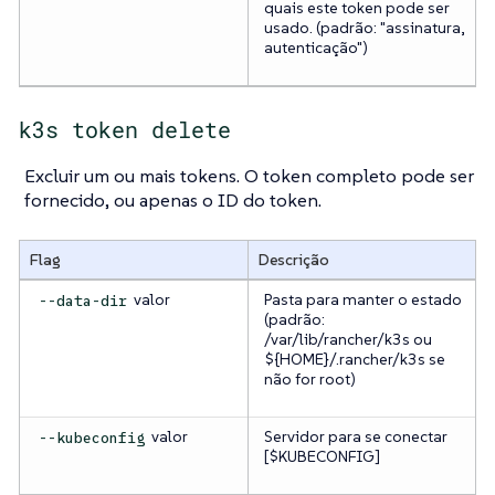
quais este token pode ser
usado. (padrão: "assinatura,
autenticação")
k3s token delete
Excluir um ou mais tokens. O token completo pode ser
fornecido, ou apenas o ID do token.
Flag
Descrição
valor
Pasta para manter o estado
--data-dir
(padrão:
/var/lib/rancher/k3s ou
${HOME}/.rancher/k3s se
não for root)
valor
Servidor para se conectar
--kubeconfig
[$KUBECONFIG]