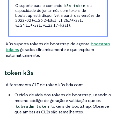
O suporte para o comando
e a
k3s token
capacidade de juntar nós com tokens de
bootstrap está disponível a partir das versões de
2023-02 (v1.26.2+k3s1, v1.25.7+k3s1,
v1.24.11+k3s1, v1.23.17+k3s1).
K3s suporta tokens de bootstrap de agente
bootstrap
tokens
gerados dinamicamente e que expiram
automaticamente.
token k3s
A ferramenta CLI de token k3s lida com:
O ciclo de vida dos tokens de bootstrap, usando o
mesmo código de geração e validação que os
tokens de bootstrap. Observe
kubeadm token
que ambas as CLIs são semelhantes.