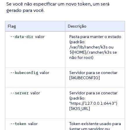
Se você não especificar um novo token, um será
gerado para você.
Flag
Descrição
valor
Pasta para manter o estado
--data-dir
(padrão:
/var/lib/rancher/k3s ou
${HOME}/.rancher/k3s se
não for root)
valor
Servidor para se conectar
--kubeconfig
[$KUBECONFIG]
valor
Servidor para se conectar
--server
(padrão:
"https://127.0.0.1:6443")
[$K3S_URL]
valor
Token existente usado para
--token
juntar um servidor ou