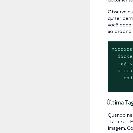
Observe qu
quiser perm
você pode 
ao próprio 
mirrors
docke
regis
mirro
end
-
Última Ta
Quando nen
. 
latest
imagem. Co