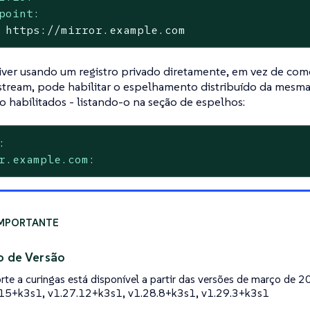
point:
https://mirror.example.com
tiver usando um registro privado diretamente, em vez de co
stream, pode habilitar o espelhamento distribuído da mesma
o habilitados - listando-o na seção de espelhos:
:
r.example.com:
o de Versão
rte a curingas está disponível a partir das versões de março de 2
15+k3s1, v1.27.12+k3s1, v1.28.8+k3s1, v1.29.3+k3s1