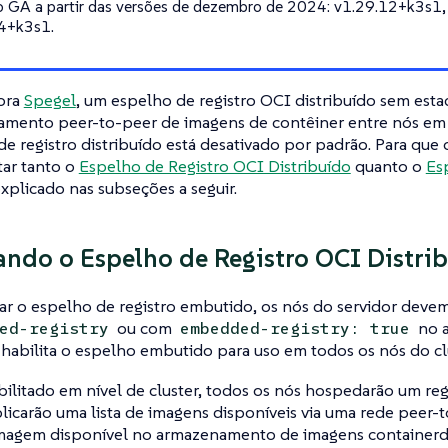
 GA a partir das versões de dezembro de 2024: v1.29.12+k3s1,
4+k3s1.
ora
Spegel
, um espelho de registro OCI distribuído sem est
amento peer-to-peer de imagens de contêiner entre nós em 
e registro distribuído está desativado por padrão. Para que o
tar tanto o
Espelho de Registro OCI Distribuído
quanto o
Es
plicado nas subseções a seguir.
ando o Espelho de Registro OCI Distri
tar o espelho de registro embutido, os nós do servidor devem 
ou com
no a
ed-registry
embedded-registry: true
habilita o espelho embutido para uso em todos os nós do clu
litado em nível de cluster, todos os nós hospedarão um reg
icarão uma lista de imagens disponíveis via uma rede peer-
magem disponível no armazenamento de imagens container