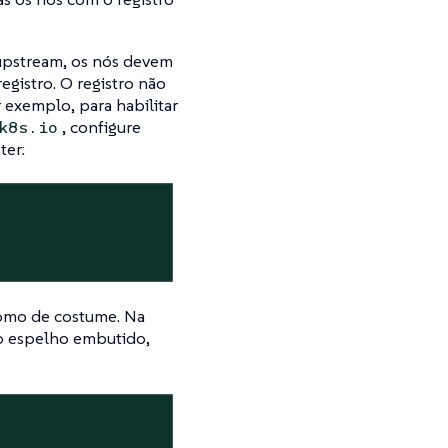
 upstream, os nós devem
egistro. O registro não
 exemplo, para habilitar
, configure
k8s.io
ter:
omo de costume. Na
 o espelho embutido,