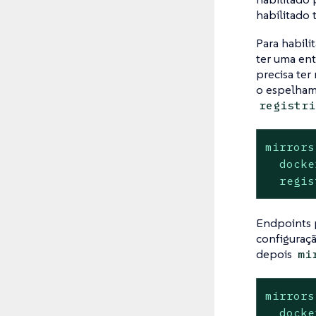
habilitado 
Para habil
ter uma en
precisa ter
o espelham
registri
mirrors
docke
regis
Endpoints 
configuraçã
depois
mi
mirrors
docke