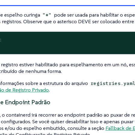
de espelho curinga
pode ser usada para habilitar o esp
"*"
 registros. Observe que o asterisco DEVE ser colocado entre 
:
egistro estiver habilitado para espelhamento em um nó, ess
stribuído de nenhuma forma.
nformações sobre a estrutura do arquivo
registries.yam
o de Registro Privado
.
de Endpoint Padrão
 o containerd irá recorrer ao endpoint padrão ao puxar de 
configurados. Se você quiser desabilitar isso e apenas puxa
os e/ou do espelho embutido, consulte a seção
Fallback de 
ão de Configuração de Registro Privado.