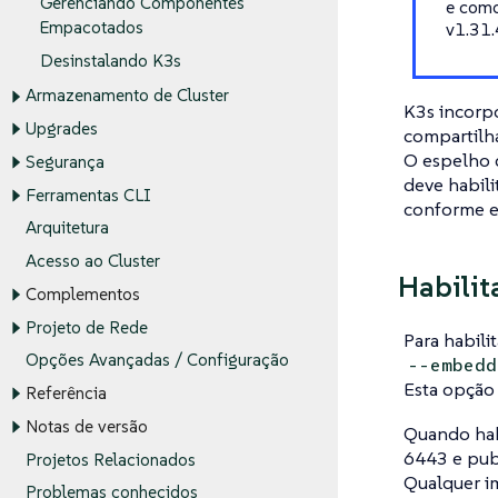
Gerenciando Componentes
e como
Empacotados
v1.31.
Desinstalando K3s
Armazenamento de Cluster
K3s incorp
Upgrades
compartilh
O espelho d
Segurança
deve habili
Ferramentas CLI
conforme ex
Arquitetura
Acesso ao Cluster
Habilit
Complementos
Projeto de Rede
Para habili
Opções Avançadas / Configuração
--embedd
Esta opção 
Referência
Notas de versão
Quando habi
6443 e publ
Projetos Relacionados
Qualquer i
Problemas conhecidos