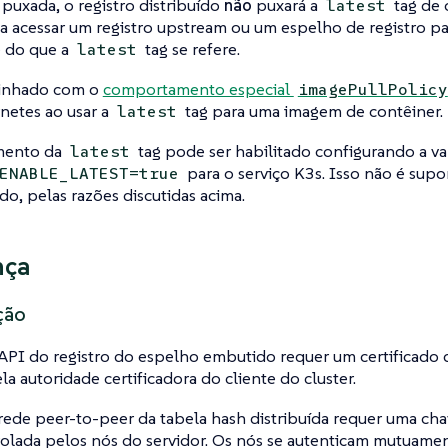
puxada, o registro distribuído
não
puxará a
tag de 
latest
a acessar um registro upstream ou um espelho de registro pa
e do que a
tag se refere.
latest
alinhado com o
comportamento especial
imagePullPolicy
netes ao usar a
tag para uma imagem de contêiner.
latest
mento da
tag pode ser habilitado configurando a va
latest
para o serviço K3s. Isso não é supo
ENABLE_LATEST=true
, pelas razões discutidas acima.
nça
ção
API do registro do espelho embutido requer um certificado d
la autoridade certificadora do cliente do cluster.
rede peer-to-peer da tabela hash distribuída requer uma ch
olada pelos nós do servidor. Os nós se autenticam mutuame