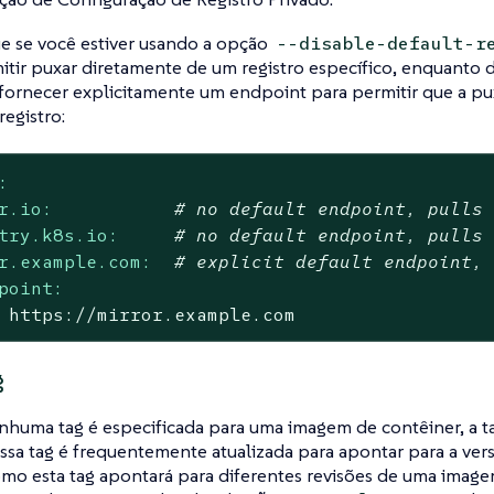
e se você estiver usando a opção
--disable-default-r
itir puxar diretamente de um registro específico, enquanto 
fornecer explicitamente um endpoint para permitir que a p
registro:
:
r.io:
# no default endpoint, pulls
try.k8s.io:
# no default endpoint, pulls
r.example.com:
# explicit default endpoint,
point:
https://mirror.example.com
g
huma tag é especificada para uma imagem de contêiner, a ta
Essa tag é frequentemente atualizada para apontar para a ver
mo esta tag apontará para diferentes revisões de uma ima