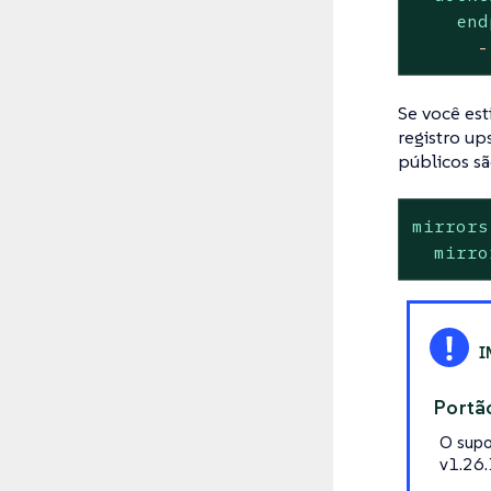
end
-
Se você es
registro up
públicos sã
mirrors
mirro
Portã
O supo
v1.26.