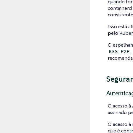
quando for 
containerd 
consistent
Isso está 
pelo Kuber
O espelha
K3S_P2P_
recomendado
Segura
Autentica
O acesso à 
assinado pe
O acesso à 
que é contr