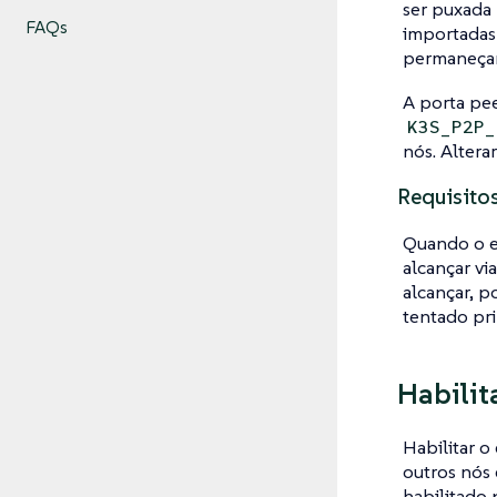
ser puxada
FAQs
importadas
permaneçam 
A porta pee
K3S_P2P_
nós. Altera
Requisito
Quando o es
alcançar vi
alcançar, p
tentado pri
Habilit
Habilitar 
outros nós 
habilitado