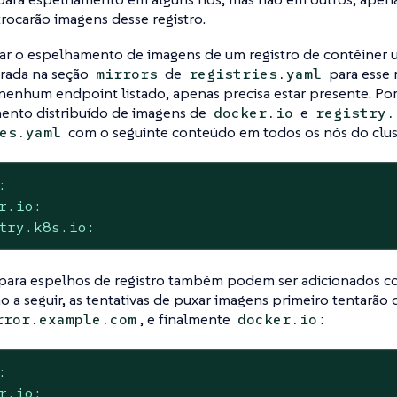
trocarão imagens desse registro.
itar o espelhamento de imagens de um registro de contêiner
trada na seção
de
para esse r
mirrors
registries.yaml
 nenhum endpoint listado, apenas precisa estar presente. Por
ento distribuído de imagens de
e
docker.io
registry.
com o seguinte conteúdo em todos os nós do clus
es.yaml
:
r.io:
try.k8s.io:
para espelhos de registro também podem ser adicionados c
o a seguir, as tentativas de puxar imagens primeiro tentarão
, e finalmente
:
rror.example.com
docker.io
:
r.io: