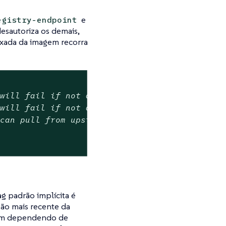
e
egistry-endpoint
desautoriza os demais,
uxada da imagem recorra
 will fail if not available on a node
 will fail if not available on a node
 can pull from upstream if not available on a
g padrão implícita é
são mais recente da
gem dependendo de