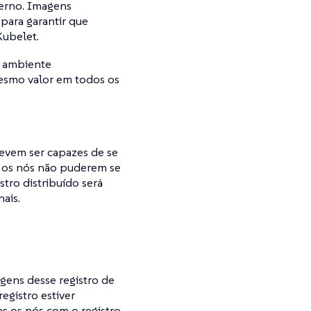
terno. Imagens
para garantir que
Kubelet.
e ambiente
mesmo valor em todos os
evem ser capazes de se
e os nós não puderem se
tro distribuído será
ais.
gens desse registro de
egistro estiver
s os nós com o registro