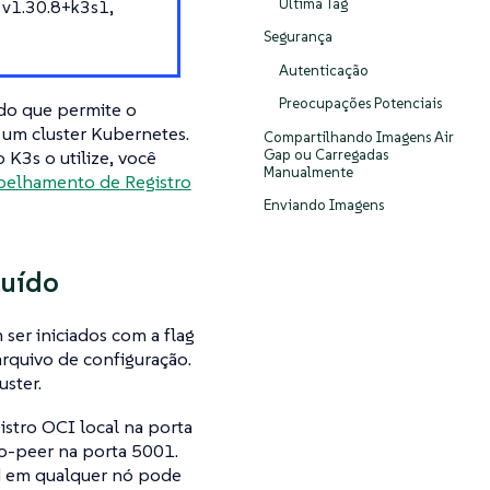
Última Tag
 v1.30.8+k3s1,
Segurança
Autenticação
Preocupações Potenciais
ado que permite o
um cluster Kubernetes.
Compartilhando Imagens Air
Gap ou Carregadas
 K3s o utilize, você
Manualmente
pelhamento de Registro
Enviando Imagens
buído
ser iniciados com a flag
rquivo de configuração.
ster.
istro OCI local na porta
to-peer na porta 5001.
d em qualquer nó pode