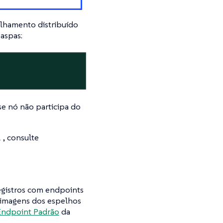
elhamento distribuído
aspas:
e nó não participa do
, consulte
l
registros com endpoints
r imagens dos espelhos
Endpoint Padrão
da