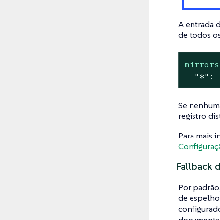
A entrada 
de todos os
mirrors
"*"
:
Se nenhum r
registro di
Para mais i
Configuraçã
Fallback 
Por padrão,
de espelho 
configurad
documentaç