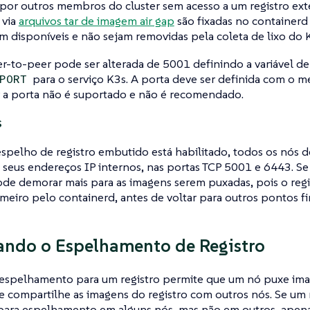
 por outros membros do cluster sem acesso a um registro ex
 via
arquivos tar de imagem air gap
são fixadas no containerd 
disponíveis e não sejam removidas pela coleta de lixo do 
r-to-peer pode ser alterada de 5001 definindo a variável d
para o serviço K3s. A porta deve ser definida com o 
PORT
r a porta não é suportado e não é recomendado.
s
pelho de registro embutido está habilitado, todos os nós d
a seus endereços IP internos, nas portas TCP 5001 e 6443. S
ode demorar mais para as imagens serem puxadas, pois o regis
meiro pelo containerd, antes de voltar para outros pontos fin
ando o Espelhamento de Registro
o espelhamento para um registro permite que um nó puxe ima
e compartilhe as imagens do registro com outros nós. Se um r
 para espelhamento em alguns nós, mas não em outros, apena