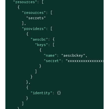
"resources"
: [

    {

"resources"
: [

"secrets"
      ],

"providers"
: [

        {

"aescbc"
: {

"keys"
: [

              {

"name"
: 
"aescbckey"
,

"secret"
: 
"xxxxxxxxxxxxxxxxxx
              }

            ]

          }

        },

        {

"identity"
: {}

        }

      ]

    }
