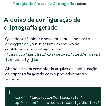
Rotação de Chaves de Criptografia
abaixo.
Arquivo de configuração de
criptografia gerado
Quando você iniciar o servidor com
--secrets-
, o K3s gerará um arquivo de
encryption
configuração de criptografia em
/var/lib/rancher/k3s/server/cred/encrypt
.
ion-config.json
Abaixo está um exemplo do arquivo de configuração
de criptografia gerado com o provedor padrão
:
aescbc
{

"kind"
: 
"EncryptionConfiguration"
,

"apiVersion"
: 
"apiserver.config.k8s.io/v1"
,
