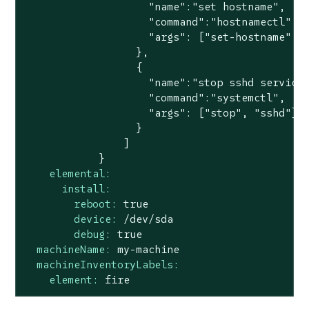
                    "name":"set hostname",

                    "command":"hostnamectl",

                    "args": ["set-hostname", "
                  },

                  {

                    "name":"stop sshd service"
                    "command":"systemctl",

                    "args": ["stop", "sshd"]

                  }

                ]

elemental:
install:
reboot:
true
device:
/dev/sda
debug:
true
machineName:
my-machine
machineInventoryLabels:
element:
fire