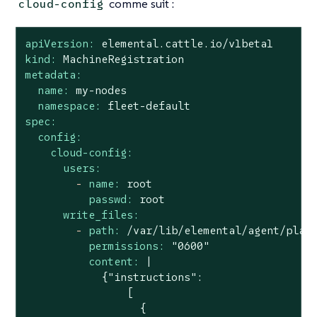
comme suit :
cloud-config
apiVersion:
elemental.cattle.io/v1beta1
kind:
MachineRegistration
metadata:
name:
my-nodes
namespace:
fleet-default
spec:
config:
cloud-config:
users:
-
name:
root
passwd:
root
write_files:
-
path:
/var/lib/elemental/agent/plan
permissions:
"0600"
content:
|

            {"instructions":

                [

                  {
