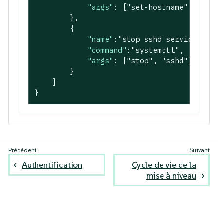
"args"
: [
"set-hostname"
, 
"myH
        },

        {

"name"
:
"stop sshd service"
,

"command"
:
"systemctl"
,

"args"
: [
"stop"
, 
"sshd"
]

        }

    ]

}
Authentification
Cycle de vie de la
mise à niveau