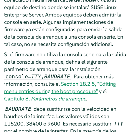
equipo de destino donde se instalará
SUSE Linux
Enterprise Server
. Ambos equipos deben admitir la
consola en serie. Algunas implementaciones de
firmware ya están configuradas para enviar la salida
de la consola de arranque a una consola en serie. En
tal caso, no se necesita configuración adicional.
Si el firmware no utiliza la consola serie para la salida
de la consola de arranque, defina el siguiente
parámetro de arranque para la instalación:
. Para obtener más
console=
TTY
,
BAUDRATE
información, consulte el
Section 18.2.5, “Editing
menu entries during the boot procedure”
y el
Capítulo 8,
Parámetros de arranque
.
debe sustituirse con la velocidad en
BAUDRATE
baudios de la interfaz. Los valores válidos son
115200, 38400 o 9600. Es necesario sustituir
TTY
por el nombre de la interfaz. En la mayoría de los