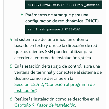
netdevice=
NETDEVICE
 hostip=
IP_ADDRESS
 net
Parámetros de arranque para una
configuración de red dinámica (DHCP):
ssh=1 ssh.password=
PASSWORD
El sistema de destino inicia un entorno
basado en texto y ofrece la dirección de red
que los clientes SSH pueden utilizar para
acceder al entorno de instalación gráfica.
En la estación de trabajo de control, abra una
ventana de terminal y conéctese al sistema de
destino como se describe en la
Sección 12.4.2, “Conexión al programa de
instalación”
.
Realice la instalación como se describe en el
Capítulo 9,
Pasos de instalación
.