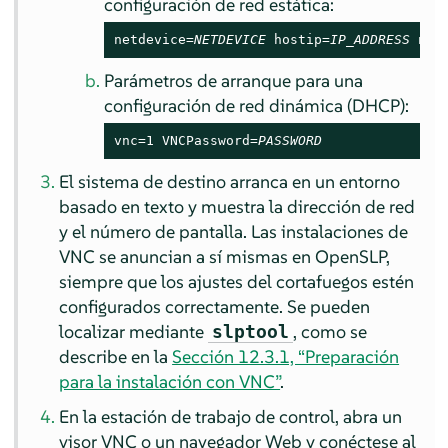
configuración de red estática:
netdevice=
NETDEVICE
 hostip=
IP_ADDRESS
 net
Parámetros de arranque para una
configuración de red dinámica (DHCP):
vnc=1 VNCPassword=
PASSWORD
El sistema de destino arranca en un entorno
basado en texto y muestra la dirección de red
y el número de pantalla. Las instalaciones de
VNC se anuncian a sí mismas en OpenSLP,
siempre que los ajustes del cortafuegos estén
configurados correctamente. Se pueden
localizar mediante
, como se
slptool
describe en la
Sección 12.3.1, “Preparación
para la instalación con VNC”
.
En la estación de trabajo de control, abra un
visor VNC o un navegador Web y conéctese al