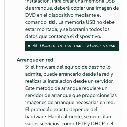
instalación. Para crear una memoria USB
de arranque, deberá copiar una imagen de
DVD en el dispositivo mediante el
comando
. La memoria USB no debe
dd
estar montada, y se borrarán todos los
datos que contenga el dispositivo.
# 
dd
 if=
PATH_TO_ISO_IMAGE
 of=
USB_STORAGE_DE
Arranque en red
Si el firmware del equipo de destino lo
admite, puede arrancarlo desde la red y
realizar la instalación desde un servidor.
Este método de arranque requiere un
servidor de arranque que proporcione las
imágenes de arranque necesarias en red.
El protocolo exacto depende del
hardware. Habitualmente, se necesitan
varios servicios, como TFTP y DHCP o el