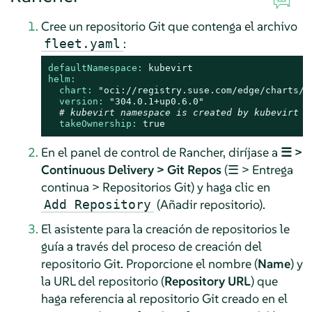
Cree un repositorio Git que contenga el archivo
:
fleet.yaml
defaultNamespace:
kubevirt
helm:
chart:
"oci://registry.suse.com/edge/charts/k
version:
"304.0.1+up0.6.0"
# kubevirt namespace is created by kubevirt a
takeOwnership:
true
En el panel de control de Rancher, diríjase a
☰ >
Continuous Delivery > Git Repos
(☰ > Entrega
continua > Repositorios Git) y haga clic en
(Añadir repositorio).
Add Repository
El asistente para la creación de repositorios le
guía a través del proceso de creación del
repositorio Git. Proporcione el nombre (
Name
) y
la URL del repositorio (
Repository URL
) que
haga referencia al repositorio Git creado en el