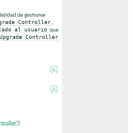
ejidad de gestionar
,
grade Controller
que
tado al usuario
Upgrade Controller
troller”
)