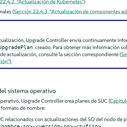
22.4.2, “Actualización de Kubernetes”
)
ales (
Sección 22.4.3, “Actualización de componentes ad
tualización, Upgrade Controller envía continuamente info
creado. Para obtener más información so
UpgradePlan
de actualización, consulte la sección correspondiente (
Se
ción”
).
del sistema operativo
operativo, Upgrade Controller crea planes de SUC (
Capítul
e formato de nombre:
UC relacionados con actualizaciones del SO del nodo de p
.
<nombre-so>-<versión-so>-<sufijo>