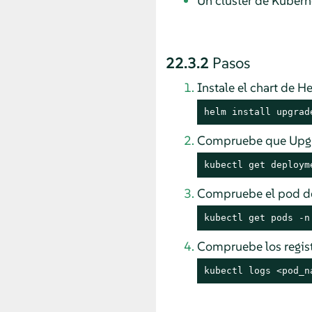
Un clúster de Kubern
22.3.2
Pasos
Instale el chart de H
helm install upgrad
Compruebe que Upgra
kubectl get deploym
Compruebe el pod de
kubectl get pods -n
Compruebe los regist
kubectl logs <pod_n