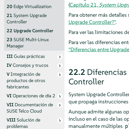
(
Capítulo 21,
System Upgra
20
Edge Virtualization
Para obtener más detalles 
21
System Upgrade
Upgrade Controller?”
.
Controller
22
Upgrade Controller
Para ver las limitaciones d
23
SUSE Multi-Linux
Para ver las diferencias e
Manager
“Diferencias entre Upgrade
III
Guías prácticas
IV
Consejos y trucos
22.2
Diferencias
V
Integración de
Controller
productos de otros
fabricantes
System Upgrade Controller
VI
Operaciones de día 2
que propaga instrucciones 
VII
Documentación de
SUSE Telco Cloud
Aunque admite algunas ope
incluso en el caso de las 
VIII
Solución de
manualmente múltiples
p
problemas