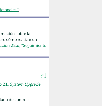
icionales”
)
rmación sobre la
bre cómo realizar un
cción 22.6, “Seguimiento
o 21,
System Upgrade
lano de control: