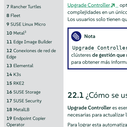
Upgrade Controller
opt
7
Rancher Turtles
complejidades en un únic
8
Fleet
Los usuarios solo tienen qu
9
SUSE Linux Micro
3
10
Metal
Nota
11
Edge Image Builder
Upgrade Controlle
12
Conexiones de red de
clústeres
de gestión que 
Edge
para obtener más inform
13
Elemental
14
K3s
15
RKE2
16
SUSE Storage
22.1
¿Cómo se us
17
SUSE Security
Upgrade Controller
es esen
18
MetalLB
necesarias para actualizar 
19
Endpoint Copier
Para lograr esta automati
Operator