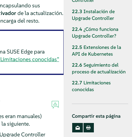
Controller
encapsulando sus
22.3
Instalación de
tivador
de la actualización.
Upgrade Controller
ncarga del resto.
22.4
¿Cómo funciona
Upgrade Controller?
22.5
Extensiones de la
rma SUSE Edge para
API de Kubernetes
“Limitaciones conocidas”
22.6
Seguimiento del
proceso de actualización
22.7
Limitaciones
conocidas
?
tes eran manuales)
Compartir esta página
la siguiente.
 Upgrade Controller