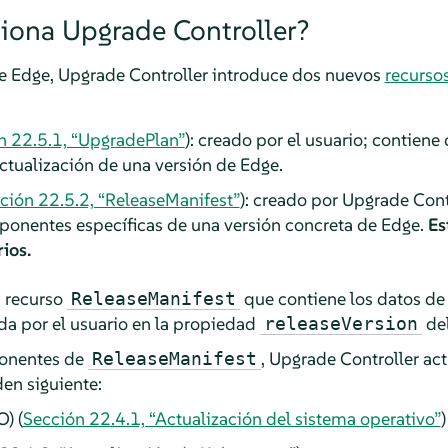
iona Upgrade Controller?
 de Edge, Upgrade Controller introduce dos nuevos
recurso
n 22.5.1, “UpgradePlan”
): creado por el usuario; contiene
ctualización de una versión de Edge.
ción 22.5.2, “ReleaseManifest”
): creado por Upgrade Contr
ponentes específicas de una versión concreta de Edge.
Es
ios.
n recurso
que contiene los datos de
ReleaseManifest
da por el usuario en la propiedad
del
releaseVersion
ponentes de
, Upgrade Controller ac
ReleaseManifest
den siguiente:
) (
Sección 22.4.1, “Actualización del sistema operativo”
)