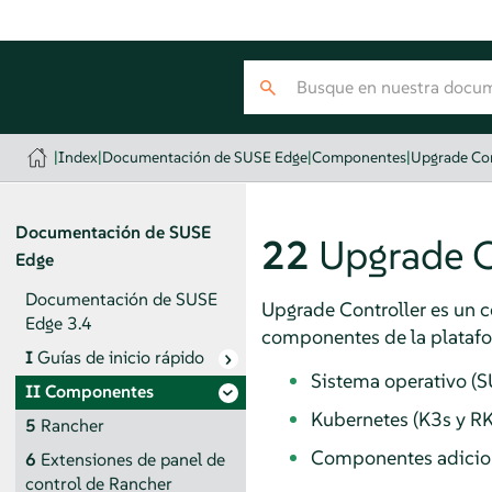
|
Index
|
Documentación de SUSE Edge
|
Componentes
|
Upgrade Con
Documentación de SUSE
22
Upgrade C
Edge
Documentación de SUSE
Upgrade Controller es un c
Edge 3.4
componentes de la plataf
I
Guías de inicio rápido
Sistema operativo (S
II
Componentes
Kubernetes (K3s y R
5
Rancher
Componentes adiciona
6
Extensiones de panel de
control de Rancher