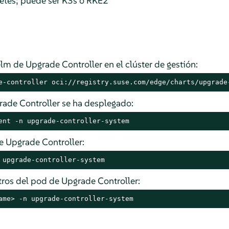
etes; puede ser K3s o RKE2
elm de Upgrade Controller en el clúster de gestión:
e-controller oci://registry.suse.com/edge/charts/upgrade
de Controller se ha desplegado:
ent -n upgrade-controller-system
 Upgrade Controller:
 upgrade-controller-system
ros del pod de Upgrade Controller:
ame> -n upgrade-controller-system