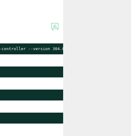
-controller --version 304.0.1+up0.1.1 --create-namespace