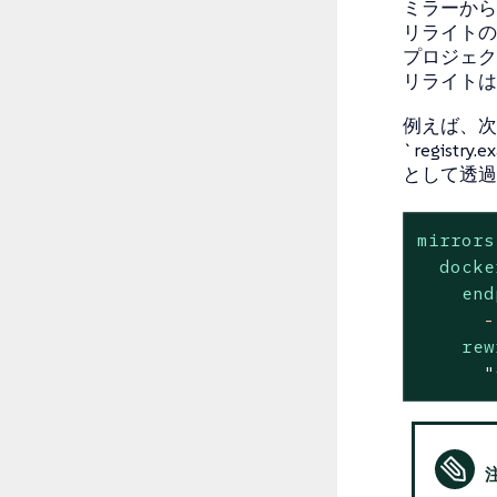
ミラーから
リライトの
プロジェク
リライトは
例えば、次の設定
`registry.
として透過
mirrors
docke
end
-
rew
"