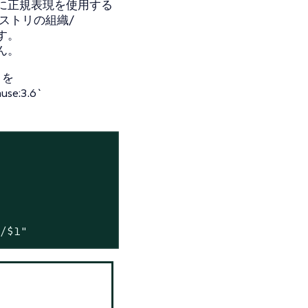
に正規表現を使用する
ストリの組織/
す。
ん。
`を
use:3.6`
s/$1"