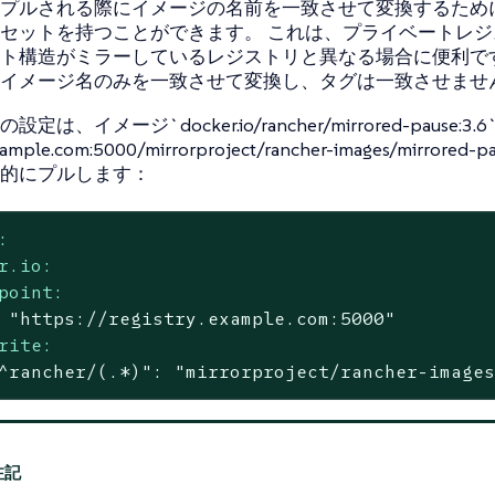
プルされる際にイメージの名前を一致させて変換するため
セットを持つことができます。 これは、プライベートレジ
ト構造がミラーしているレジストリと異なる場合に便利で
イメージ名のみを一致させて変換し、タグは一致させませ
は、イメージ`docker.io/rancher/mirrored-pause:3.6
example.com:5000/mirrorproject/rancher-images/mirrored-pa
的にプルします：
:
r.io:
point:
"https://registry.example.com:5000"
rite:
^rancher/(.*)"
:
"mirrorproject/rancher-image