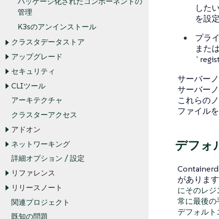
パッケージ化されたコンポーネントの
したい
管理
を設
K3sのアンインストール
プライ
クラスタデータストア
または
アップグレード
`reg
セキュリティ
サーバーノ
CLIツール
サーバーノ
これらのノー
アーキテクチャ
ファイルを
クラスターアクセス
アドオン
デフォ
ネットワーキング
詳細オプション / 設定
Conta
リファレンス
があります
リリースノート
にそのレジ
常に最後の
関連プロジェクト
デフォルト
既知の問題