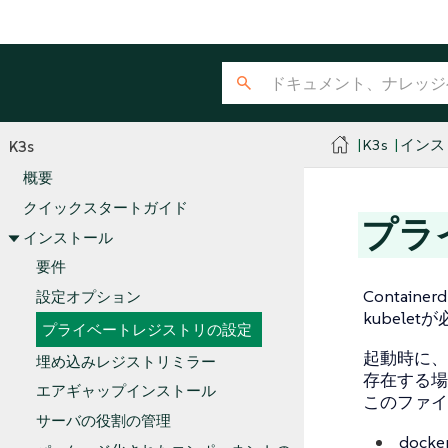
K3s
インス
K3s
概要
クイックスタートガイド
プラ
インストール
要件
Contai
設定オプション
kubel
プライベートレジストリの設定
起動時に、K3
埋め込みレジストリミラー
存在する場
エアギャップインストール
このファイ
サーバの役割の管理
doc