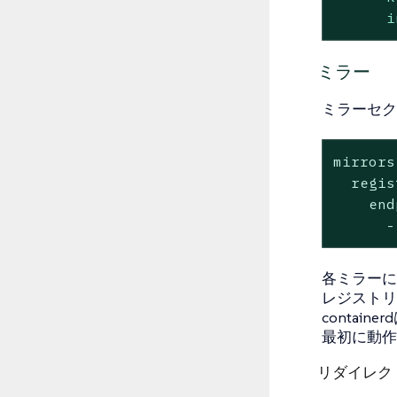
i
ミラー
ミラーセク
mirrors:
  regis
    end
      -
各ミラーに
レジストリ
conta
最初に動作
リダイレク