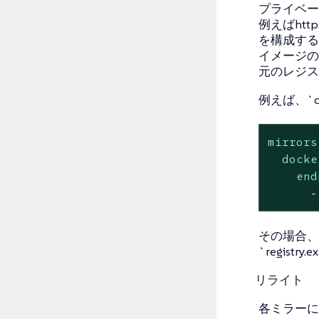
プライベー
例えばhttps:
を構成する
イメージの
元のレジス
例えば、`d
mirrors
docke
end
-
その場合、`d
`registry
リライト
各ミラーに