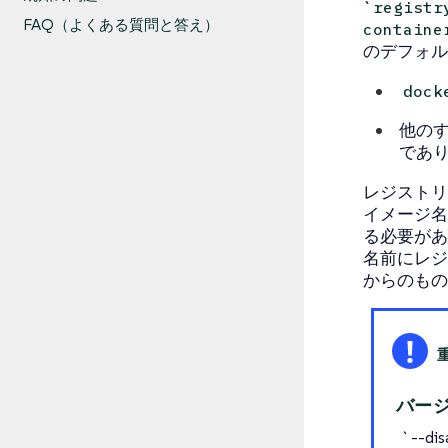
`regist
FAQ（よくある質問と答え）
containe
のデフォル
doc
他のす
であり
レジストリ
イメージ名
る必要があ
名前にレジ
からのもの
バー
`--dis