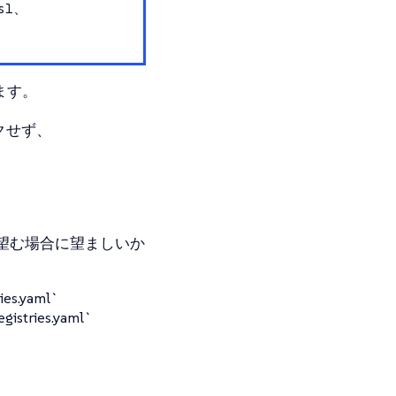
s1、
きます。
クせず、
望む場合に望ましいか
.yaml`
es.yaml`