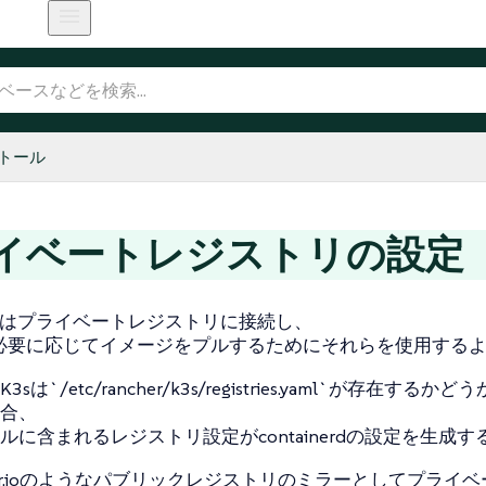
トール
イベートレジストリの設定
nerdはプライベートレジストリに接続し、
etが必要に応じてイメージをプルするためにそれらを使用する
sは`/etc/rancher/k3s/registries.yaml`が存在す
合、
ルに含まれるレジストリ設定がcontainerdの設定を生成
ker.ioのようなパブリックレジストリのミラーとしてプライ