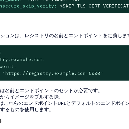
nsecure_skip_verify:
<SKIP
TLS
CERT
VERIFICA
ションは、レジストリの名前とエンドポイントを定義しま


try.example.com:

point:

 "https://registry.example.com:5000"
は名前とエンドポイントのセットが必要です。
からイメージをプルする際、
inerdはこれらのエンドポイントURLとデフォルトのエンドポ
するものを使用します。
ト