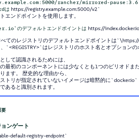
ry.example.com:5000/rancher/mirrored-pause
https://registry.example.com:5000/v2`
rdは
トエンドポイントを使用します。
https://index.docke
ker.io`のデフォルトエンドポイントは
べてのレジストリのデフォルトエンドポイントは`\https://<RE
、`<REGISTRY>`はレジストリのホスト名とオプション
として認識されるためには、
の最初のコンポーネントには少なくとも1つのピリオドま
ります。 歴史的な理由から、
ストリが指定されていないイメージは暗黙的に`docker.io`
であると識別されます。
ジョンゲート
able-default-registry-endpoint`