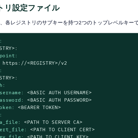
トリ設定ファイル
、各レジストリのサブキーを持つ2つのトップレベルキー
:
STRY>:
point:
https://<REGISTRY>/v2
:
STRY>:
h:
sername:
<BASIC
AUTH
USERNAME>
assword:
<BASIC
AUTH
PASSWORD>
oken:
<BEARER
TOKEN>
:
a_file:
<PATH
TO
SERVER
CA>
ert_file:
<PATH
TO
CLIENT
CERT>
ey_file:
<PATH
TO
CLIENT
KEY>