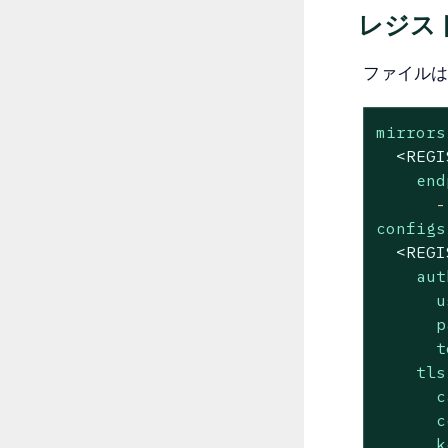
レジス
ファイルは
mirrors
<REGI
end
-
configs
<REGI
aut
u
p
t
tls
c
c
k