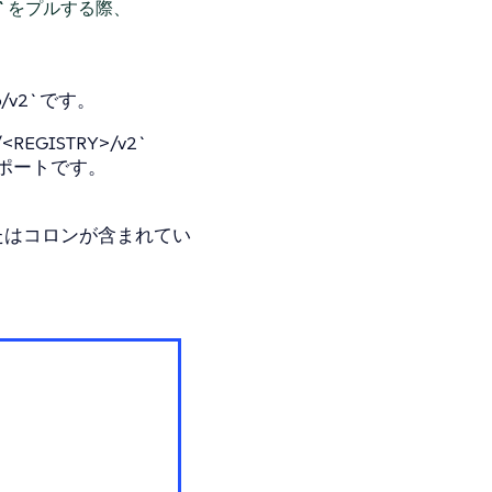
:3.6`をプルする際、
r.io/v2`です。
GISTRY>/v2`
のポートです。
たはコロンが含まれてい