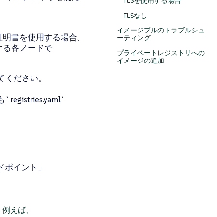
TLSを使用する場合
TLSなし
イメージプルのトラブルシュ
証明書を使用する場合、
ーティング
する各ノードで
プライベートレジストリへの
イメージの追加
てください。
ries.yaml`
ンドポイント」
 例えば、