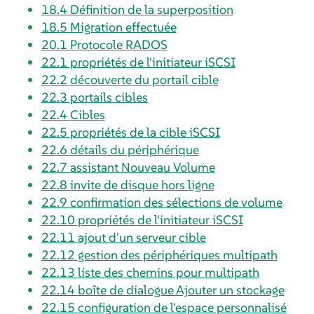
18.4
Définition de la superposition
18.5
Migration effectuée
20.1
Protocole RADOS
22.1
propriétés de l'initiateur iSCSI
22.2
découverte du portail cible
22.3
portails cibles
22.4
Cibles
22.5
propriétés de la cible iSCSI
22.6
détails du périphérique
22.7
assistant Nouveau Volume
22.8
invite de disque hors ligne
22.9
confirmation des sélections de volume
22.10
propriétés de l'initiateur iSCSI
22.11
ajout d'un serveur cible
22.12
gestion des périphériques multipath
22.13
liste des chemins pour multipath
22.14
boîte de dialogue Ajouter un stockage
22.15
configuration de l'espace personnalisé