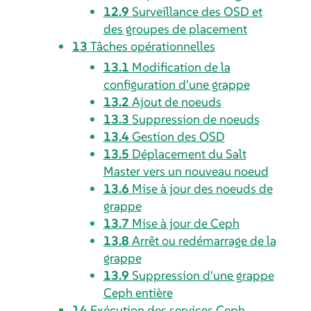
12.9
Surveillance des OSD et
des groupes de placement
13
Tâches opérationnelles
13.1
Modification de la
configuration d'une grappe
13.2
Ajout de noeuds
13.3
Suppression de noeuds
13.4
Gestion des OSD
13.5
Déplacement du Salt
Master vers un nouveau noeud
13.6
Mise à jour des noeuds de
grappe
13.7
Mise à jour de Ceph
13.8
Arrêt ou redémarrage de la
grappe
13.9
Suppression d'une grappe
Ceph entière
14
Exécution des services Ceph