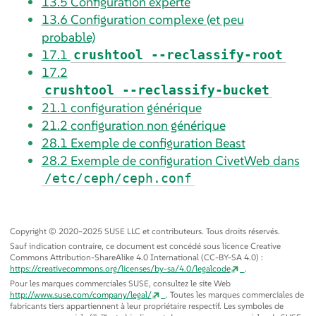
13.5
Configuration experte
13.6
Configuration complexe (et peu
probable)
17.1
crushtool --reclassify-root
17.2
crushtool --reclassify-bucket
21.1
configuration générique
21.2
configuration non générique
28.1
Exemple de configuration Beast
28.2
Exemple de configuration CivetWeb dans
/etc/ceph/ceph.conf
Copyright © 2020–2025 SUSE LLC et contributeurs. Tous droits réservés.
Sauf indication contraire, ce document est concédé sous licence Creative
Commons Attribution-ShareAlike 4.0 International (CC-BY-SA 4.0) :
https://creativecommons.org/licenses/by-sa/4.0/legalcode
.
Pour les marques commerciales SUSE, consultez le site Web
http://www.suse.com/company/legal/
. Toutes les marques commerciales de
fabricants tiers appartiennent à leur propriétaire respectif. Les symboles de