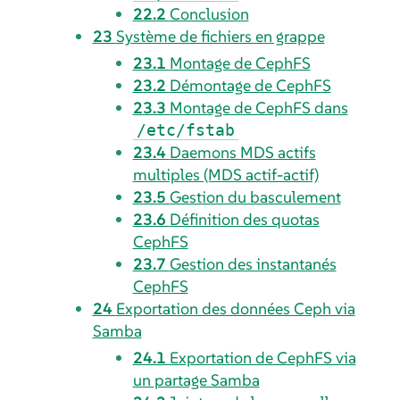
22.2
Conclusion
23
Système de fichiers en grappe
23.1
Montage de CephFS
23.2
Démontage de CephFS
23.3
Montage de CephFS dans
/etc/fstab
23.4
Daemons MDS actifs
multiples (MDS actif-actif)
23.5
Gestion du basculement
23.6
Définition des quotas
CephFS
23.7
Gestion des instantanés
CephFS
24
Exportation des données Ceph via
Samba
24.1
Exportation de CephFS via
un partage Samba