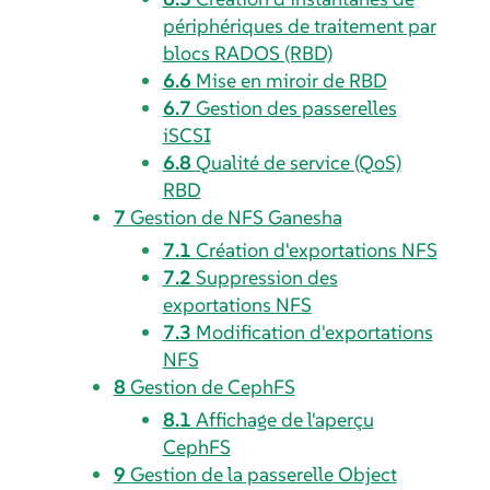
périphériques de traitement par
blocs RADOS (RBD)
6.6
Mise en miroir de RBD
6.7
Gestion des passerelles
iSCSI
6.8
Qualité de service (QoS)
RBD
7
Gestion de NFS Ganesha
7.1
Création d'exportations NFS
7.2
Suppression des
exportations NFS
7.3
Modification d'exportations
NFS
8
Gestion de CephFS
8.1
Affichage de l'aperçu
CephFS
9
Gestion de la passerelle Object