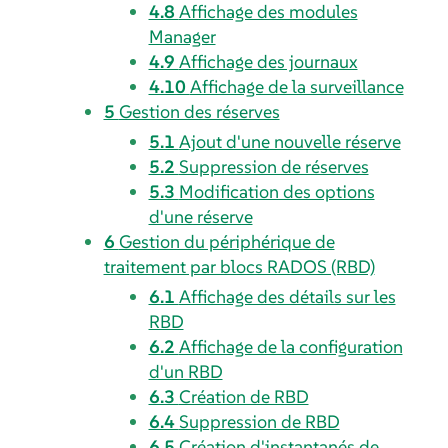
4.8
Affichage des modules
Manager
4.9
Affichage des journaux
4.10
Affichage de la surveillance
5
Gestion des réserves
5.1
Ajout d'une nouvelle réserve
5.2
Suppression de réserves
5.3
Modification des options
d'une réserve
6
Gestion du périphérique de
traitement par blocs RADOS (RBD)
6.1
Affichage des détails sur les
RBD
6.2
Affichage de la configuration
d'un RBD
6.3
Création de RBD
6.4
Suppression de RBD
6.5
Création d'instantanés de