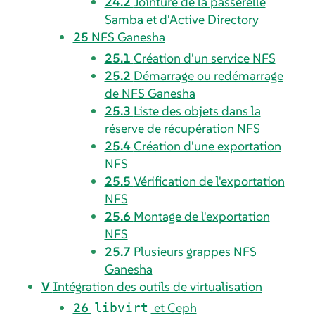
24.2
Jointure de la passerelle
Samba et d'Active Directory
25
NFS Ganesha
25.1
Création d'un service NFS
25.2
Démarrage ou redémarrage
de NFS Ganesha
25.3
Liste des objets dans la
réserve de récupération NFS
25.4
Création d'une exportation
NFS
25.5
Vérification de l'exportation
NFS
25.6
Montage de l'exportation
NFS
25.7
Plusieurs grappes NFS
Ganesha
V
Intégration des outils de virtualisation
26
et Ceph
libvirt