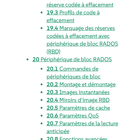
réserve codée à effacement
19.3
Profils de code à
effacement
19.4
Marquage des réserves
codées à effacement avec
périphérique de bloc RADOS
(RBD)
20
Périphérique de bloc RADOS
20.1
Commandes de
périphériques de bloc
20.2
Montage et démontage
20.3
Images instantanées
20.4
Miroirs d'image RBD
20.5
Paramètres de cache
20.6
Paramètres QoS
20.7
Paramètres de la lecture
anticipée
20.8
Fonctions avancées