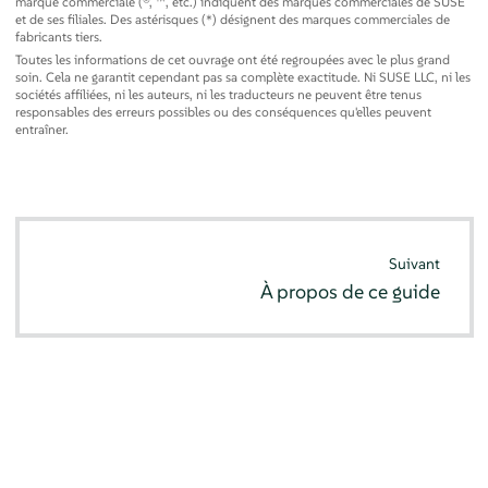
marque commerciale (®, ™, etc.) indiquent des marques commerciales de SUSE
et de ses filiales. Des astérisques (*) désignent des marques commerciales de
fabricants tiers.
Toutes les informations de cet ouvrage ont été regroupées avec le plus grand
soin. Cela ne garantit cependant pas sa complète exactitude. Ni SUSE LLC, ni les
sociétés affiliées, ni les auteurs, ni les traducteurs ne peuvent être tenus
responsables des erreurs possibles ou des conséquences qu'elles peuvent
entraîner.
Suivant
À propos de ce guide