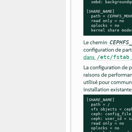
  smbd: backgroundqu
[
SHARE_NAME
]

  path = 
CEPHFS_MOU
  read only = no

  oplocks = no

  kernel share mode
Le chemin
CEPHFS
configuration de par
dans
/etc/fstab
La configuration de 
raisons de performa
utilisé pour communi
installation existan
[
SHARE_NAME
]

  path = /

  vfs objects = ceph
  ceph: config_file
  ceph: user_id = sa
  read only = no

  oplocks = no
