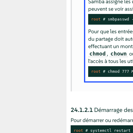
Samba assigne les u
peuvent se voir ass
root 
# 
smbpasswd 
Pour que les entrée
du partage doit aut
effectuant un monta
,
o
chmod
chown
l'accès à tous les 
root 
# 
chmod 777 
24.1.2.1
Démarrage des
Pour démarrer ou redémarr
root 
# 