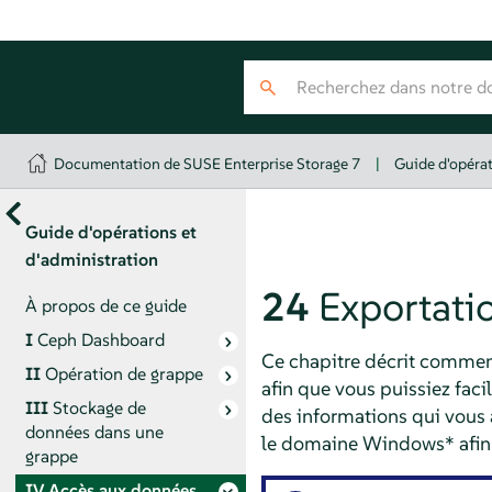
Documentation de SUSE Enterprise Storage 7
|
Guide d'opérat
Guide d'opérations et
d'administration
24
Exportati
À propos de ce guide
I
Ceph Dashboard
Ce chapitre décrit commen
II
Opération de grappe
afin que vous puissiez fac
III
Stockage de
des informations qui vous 
données dans une
le domaine Windows* afin d'
grappe
IV
Accès aux données