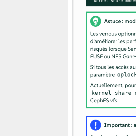
  kernel share mode
Astuce : mod
Les verrous optionn
d'améliorer les perf
risqués lorsque Sam
FUSE ou NFS Gane
Si tous les accès 
paramètre
oploc
Actuellement, pour 
kernel share 
CephFS vfs.
Important : a