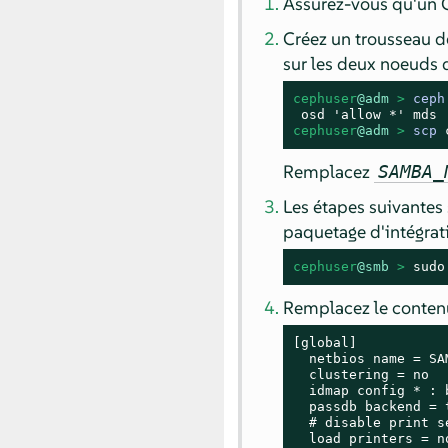
Assurez-vous qu'un C
Créez un trousseau d
sur les deux noeuds 
cephuser
@adm
 > 
ceph
cephuser
@adm
 > 
scp
 
Remplacez
SAMBA_
Les étapes suivantes
paquetage d'intégrat
cephuser
@smb
 > 
sudo
Remplacez le contenu
[global]

  netbios name = SAM
  clustering = no

  idmap config * : 
  passdb backend = t
  # disable print se
  load printers = no