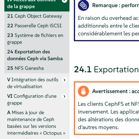
Remarque : perfor
de la grappe
21
Ceph Object Gateway
En raison du overhead ac
additionnels entre le cli
22
Passerelle Ceph iSCSI
considérablement les per
23
Système de fichiers en
grappe
24
Exportation des
données Ceph via Samba
24.1
Exportation
25
NFS Ganesha
V
Intégration des outils
de virtualisation
Avertissement : ac
VI
Configuration d'une
grappe
Les clients CephFS et NFS
inversement. Les applicat
A
Mises à jour de
des altérations des donn
maintenance de Ceph
basées sur les versions
d'autres moyens.
intermédiaires « Octopus »