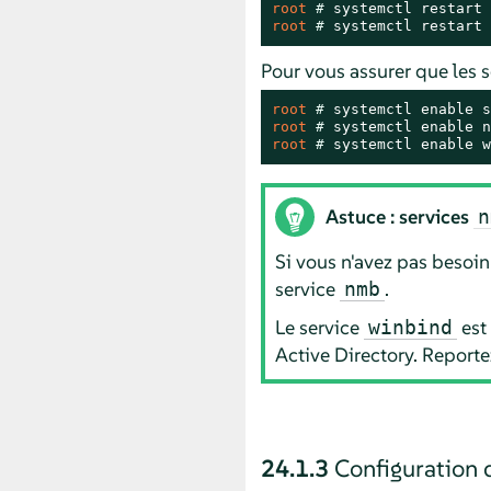
root 
# 
root 
# 
systemctl restart 
Pour vous assurer que les s
root 
# 
root 
# 
root 
# 
systemctl enable w
Astuce : services
n
Si vous n'avez pas besoin 
service
.
nmb
Le service
est
winbind
Active Directory. Reporte
24.1.3
Configuration d