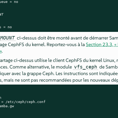
eue = no

NT
s = no
ci-dessus doit être monté avant de démarrer Sa
_MOUNT
tage CephFS du kernel. Reportez-vous à la
Section 23.3, 
»
.
partage ci-dessus utilise le client CephFS du kernel Linu
nces. Comme alternative, le module
de Samba
vfs_ceph
quer avec la grappe Ceph. Les instructions sont indiquée
tes, mais ne sont pas recommandées pour les nouveaux d


 = /etc/ceph/ceph.conf

mba.gw
