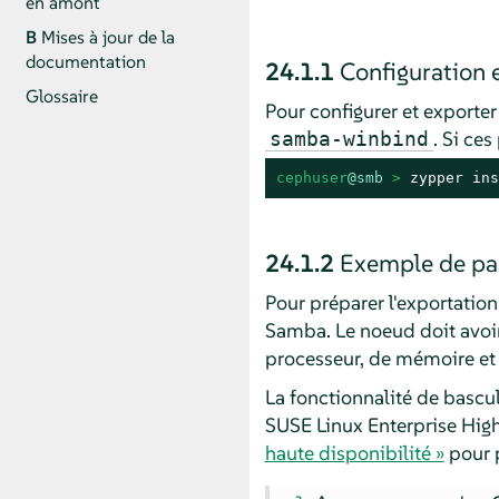
en amont
B
Mises à jour de la
documentation
24.1.1
Configuration 
Glossaire
Pour configurer et exporter
. Si ces
samba-winbind
cephuser
@smb
 > 
zypper ins
24.1.2
Exemple de pas
Pour préparer l'exportation
Samba. Le noeud doit avoir
processeur, de mémoire et 
La fonctionnalité de bascu
SUSE Linux Enterprise High
haute disponibilité »
pour p