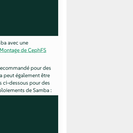
mba avec une
« Montage de CephFS
x, recommandé pour des
 peut également être
s ci-dessous pour des
éploiements de Samba :