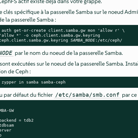
ephFS actif existe déjà dans votre grappe.
e clés spécifique à la passerelle Samba sur le noeud Adm
de la passerelle Samba :
 auth get-or-create client.samba.gw mon 'allow r' \

ceph.client.samba.gw.keyring 
SAMBA_NODE
:/etc/ceph/
par le nom du noeud de la passerelle Samba.
NODE
 sont exécutées sur le noeud de la passerelle Samba. Inst
ion de Ceph :
 zypper in samba samba-ceph
 par défaut du fichier
par ce 
/etc/samba/smb.conf
BA-GW

backend = tdb2

dbsam

rver


