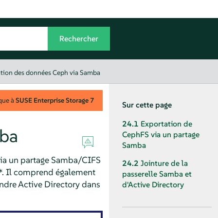
tion des données Ceph via Samba
que à
SUSE Enterprise Storage
7
Sur cette page
24.1
Exportation de
mba
CephFS via un partage
Samba
via un partage Samba/CIFS
24.2
Jointure de la
s*. Il comprend également
passerelle Samba et
ndre Active Directory dans
d'Active Directory