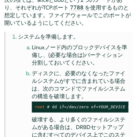
り、それぞれがTCPポート
を使用するものと
7788
想定しています。ファイアウォールでこのポートが
開いているようにしてください。
システムを準備します。
Linuxノード内のブロックデバイスを準
備し、(必要な場合は)パーティション
分割しておいてください。
ディスクに、必要のなくなったファイ
ルシステムがすでに含まれている場合
は、次のコマンドでファイルシステム
の構造を破壊します。
root 
# 
dd
 if=/dev/zero of=
YOUR_DEVICE
 cou
破壊する、より多くのファイルシステ
ムがある場合は、DRBDセットアップ
に含むすべてのデバイス上でこのステ