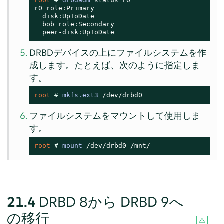
root 
# 
drbdadm
 status r0

r0 role:Primary

  disk:UpToDate

  bob role:Secondary

  peer-disk:UpToDate
DRBDデバイスの上にファイルシステムを作
成します。たとえば、次のように指定しま
す。
root 
# 
mkfs.ext3
 /dev/drbd0
ファイルシステムをマウントして使用しま
す。
root 
# 
mount
 /dev/drbd0 /mnt/
21.4
DRBD 8から DRBD 9へ
の移行