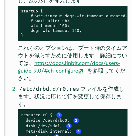
し、次の3行を挿入します。
startup {

    # wfc-timeout degr-wfc-timeout outdated-wfc-
    # wait-after-sb;

    wfc-timeout 100;

    degr-wfc-timeout 120;

}
これらのオプションは、ブート時のタイムア
ウトを減らすために使用します。詳細につい
ては、
https://docs.linbit.com/docs/users-
guide-9.0/#ch-configure
を参照してくだ
さい。
ファイルを作成し
/etc/drbd.d/r0.res
ます。状況に応じて行を変更して保存しま
す。
resource r0 { 
1
  device /dev/drbd0; 
2
  disk /dev/sda1; 
3
  meta-disk internal; 
4