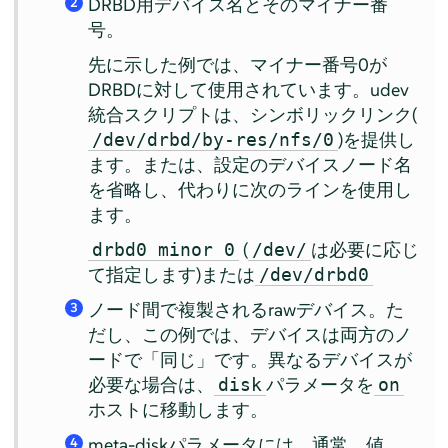
DRBD用デバイス名とそのマイナー番
2
号。
先に示した例では、マイナー番号0が
DRBDに対して使用されています。udev
統合スクリプトは、シンボリックリンク(
)を提供し
/dev/drbd/by-res/nfs/0
ます。または、設定のデバイスノード名
を省略し、代わりに次のラインを使用し
ます。
(
は必要に応じ
drbd0 minor 0
/dev/
て指定します)または
/dev/drbd0
ノード間で複製されるrawデバイス。た
3
だし、この例では、デバイスは両方のノ
ードで「同じ」です。異なるデバイスが
必要な場合は、
パラメータを
disk
on
ホストに移動します。
meta-diskパラメータには、通常、値
4