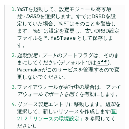
YaSTを起動して、設定モジュール
高可用
性
›
DRBD
を選択します。すでにDRBDを設
定していた場合、YaSTはそのことを警告し
ます。YaSTは設定を変更し、古いDRBD設定
ファイルを
として保存しま
*.YaSTsave
す。
起動設定
›
ブート
のブートフラグは、そのま
まにしてください(デフォルトでは
)。
off
Pacemakerがこのサービスを管理するので変
更しないでください。
ファイアウォールが実行中の場合は、
ファイ
アウォールでポートを開く
を有効にします。
リソース設定
エントリに移動します。
追加
を
選択して、新しいリソースを作成します(
図
21.2「リソースの環境設定」
を参照してく
ださい)。