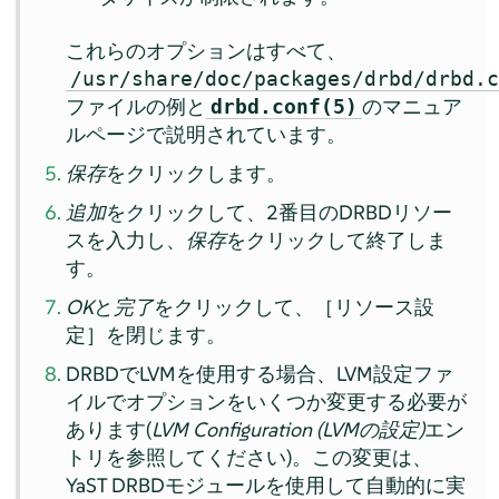
これらのオプションはすべて、
/usr/share/doc/packages/drbd/drbd.
ファイルの例と
のマニュア
drbd.conf(5)
ルページで説明されています。
保存
をクリックします。
追加
をクリックして、2番目のDRBDリソー
スを入力し、
保存
をクリックして終了しま
す。
OK
と
完了
をクリックして、［リソース設
定］を閉じます。
DRBDでLVMを使用する場合、LVM設定ファ
イルでオプションをいくつか変更する必要が
あります(
LVM Configuration (LVMの設定)
エン
トリを参照してください)。この変更は、
YaST DRBDモジュールを使用して自動的に実