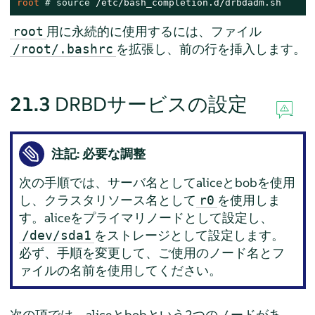
root 
# 
source
 /etc/bash_completion.d/drbdadm.sh
用に永続的に使用するには、ファイル
root
を拡張し、前の行を挿入します。
/root/.bashrc
21.3
DRBDサービスの設定
注記: 必要な調整
次の手順では、サーバ名としてaliceとbobを使用
し、クラスタリソース名として
を使用しま
r0
す。aliceをプライマリノードとして設定し、
をストレージとして設定します。
/dev/sda1
必ず、手順を変更して、ご使用のノード名とフ
ァイルの名前を使用してください。
次の項では、aliceとbobという2つのノードがあ