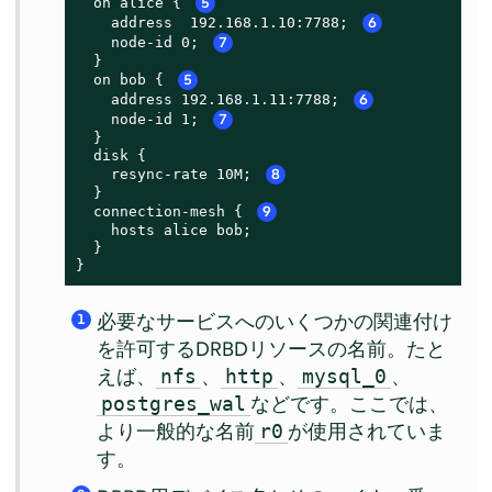
  on alice { 
5
    address  192.168.1.10:7788; 
6
    node-id 0; 
7
  }

  on bob { 
5
    address 192.168.1.11:7788; 
6
    node-id 1; 
7
  }

  disk {

    resync-rate 10M; 
8
  }

  connection-mesh { 
9
    hosts alice bob;

  }

}
必要なサービスへのいくつかの関連付け
1
を許可するDRBDリソースの名前。たと
えば、
、
、
、
nfs
http
mysql_0
などです。ここでは、
postgres_wal
より一般的な名前
が使用されていま
r0
す。