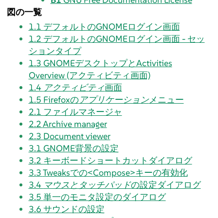
図の一覧
1.1
デフォルトのGNOMEログイン画面
1.2
デフォルトのGNOMEログイン画面 - セッ
ションタイプ
1.3
GNOMEデスクトップとActivities
Overview (アクティビティ画面)
1.4
アクティビティ
画面
1.5
Firefox
の
アプリケーション
メニュー
2.1
ファイルマネージャ
2.2
Archive manager
2.3
Document viewer
3.1
GNOME背景の設定
3.2
キーボードショートカットダイアログ
3.3
Tweaksでの<Compose>キーの有効化
3.4
マウスとタッチパッド
の設定ダイアログ
3.5
単一のモニタ設定のダイアログ
3.6
サウンドの設定