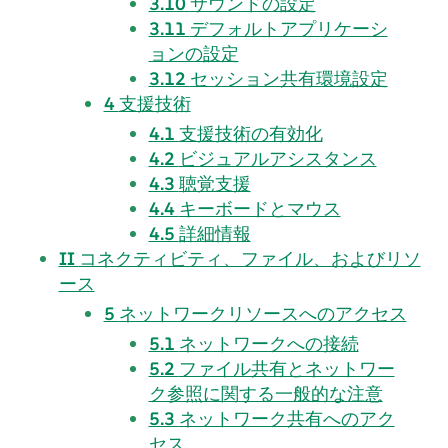
3.10
サウンドの設定
3.11
デフォルトアプリケーシ
ョンの設定
3.12
セッション共有環境設定
4
支援技術
4.1
支援技術の有効化
4.2
ビジュアルアシスタンス
4.3
聴覚支援
4.4
キーボードとマウス
4.5
詳細情報
II
コネクティビティ、ファイル、およびリソ
ース
5
ネットワークリソースへのアクセス
5.1
ネットワークへの接続
5.2
ファイル共有とネットワー
ク参照に関する一般的な注意
5.3
ネットワーク共有へのアク
セス