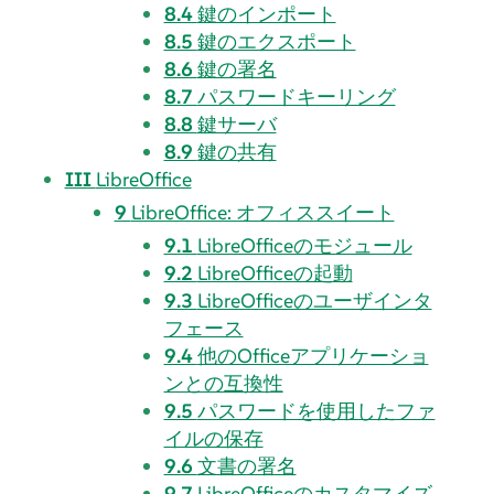
8.4
鍵のインポート
8.5
鍵のエクスポート
8.6
鍵の署名
8.7
パスワードキーリング
8.8
鍵サーバ
8.9
鍵の共有
III
LibreOffice
9
LibreOffice: オフィススイート
9.1
LibreOfficeのモジュール
9.2
LibreOfficeの起動
9.3
LibreOfficeのユーザインタ
フェース
9.4
他のOfficeアプリケーショ
ンとの互換性
9.5
パスワードを使用したファ
イルの保存
9.6
文書の署名
9.7
LibreOfficeのカスタマイズ