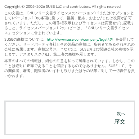
Copyright © 2006–2026 SUSE LLC and contributors. All rights reserved.
この文書は、GNUフリー文書ライセンスのバージョン1.2または(オプションと
して)バージョン1.3の条項に従って、複製、配布、および/または改変が許可
されています。ただし、この著作権表示およびライセンスは変更せずに記載す
ること。ライセンスバージョン1.2のコピーは、
「
GNUフリー文書ライセン
ス
」
セクションに含まれています。
SUSEの商標については、
http://www.suse.com/company/legal/
を参照して
ください。サードパーティ各社とその製品の商標は、所有者であるそれぞれの
会社に所属します。商標記号(®、 ™など)は、SUSEおよび関連会社の商標を示
します。アスタリスク(*)は、第三者の商標を示します。
本書のすべての情報は、細心の注意を払って編集されています。しかし、この
ことは絶対に正確であることを保証するものではありません。SUSE LLC、そ
の関係者、著者、翻訳者のいずれも誤りまたはその結果に対して一切責任を負
いかねます。
次へ
序文