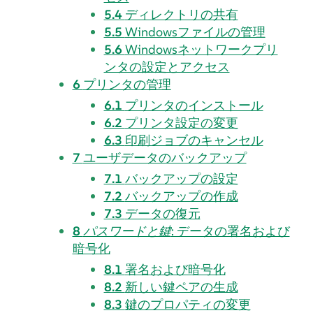
5.4
ディレクトリの共有
5.5
Windowsファイルの管理
5.6
Windowsネットワークプリ
ンタの設定とアクセス
6
プリンタの管理
6.1
プリンタのインストール
6.2
プリンタ設定の変更
6.3
印刷ジョブのキャンセル
7
ユーザデータのバックアップ
7.1
バックアップの設定
7.2
バックアップの作成
7.3
データの復元
8
パスワードと鍵
: データの署名および
暗号化
8.1
署名および暗号化
8.2
新しい鍵ペアの生成
8.3
鍵のプロパティの変更