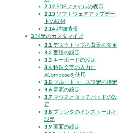
2.12
PDFファイルの表示
2.13
ソフトウェアアップデー
トの取得
2.14
詳細情報
3
設定のカスタマイズ
3.1
デスクトップの背景の変更
3.2
言語の設定
3.3
キーボードの設定
3.4
特殊文字の入力に
XCompose
を使用
3.5
ブルートゥース設定の指定
3.6
電源の設定
3.7
マウスとタッチパッドの設
定
3.8
プリンタのインストールと
設定
3.9
画面の設定