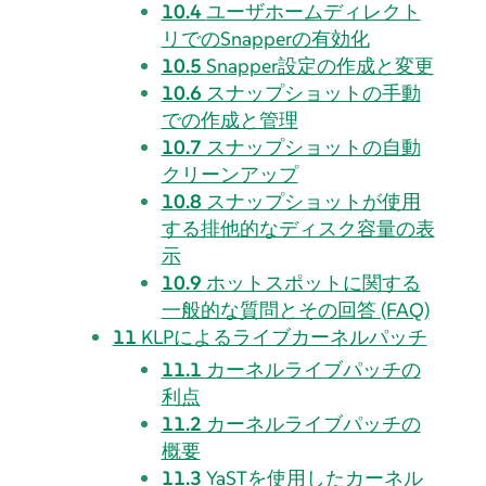
10.4
ユーザホームディレクト
リでのSnapperの有効化
10.5
Snapper設定の作成と変更
10.6
スナップショットの手動
での作成と管理
10.7
スナップショットの自動
クリーンアップ
10.8
スナップショットが使用
する排他的なディスク容量の表
示
10.9
ホットスポットに関する
一般的な質問とその回答 (FAQ)
11
KLPによるライブカーネルパッチ
11.1
カーネルライブパッチの
利点
11.2
カーネルライブパッチの
概要
11.3
YaSTを使用したカーネル