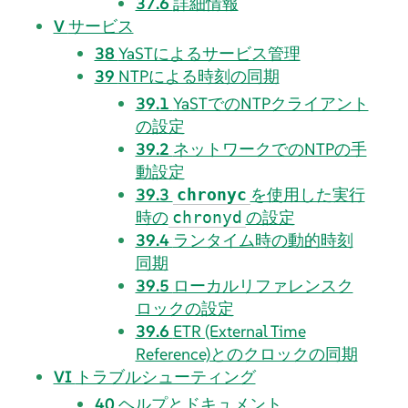
37.6
詳細情報
V
サービス
38
YaSTによるサービス管理
39
NTPによる時刻の同期
39.1
YaSTでのNTPクライアント
の設定
39.2
ネットワークでのNTPの手
動設定
39.3
を使用した実行
chronyc
時の
の設定
chronyd
39.4
ランタイム時の動的時刻
同期
39.5
ローカルリファレンスク
ロックの設定
39.6
ETR (External Time
Reference)とのクロックの同期
VI
トラブルシューティング
40
ヘルプとドキュメント