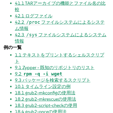
41.1
TARアーカイブの機能とファイル名の比
較
42.1
ログファイル
42.2
ファイルシステムによるシステ
/proc
ム情報
42.3
ファイルシステムによるシステム
/sys
情報
例の一覧
1.1
テキストをプリントするシェルスクリプ
ト
9.1
Zypper - 既知のリポジトリのリスト
9.2
rpm -q -i wget
9.3
パッケージを検索するスクリプト
10.1
タイムライン設定の例
18.1
grub2-mkconfigの使用法
18.2
grub2-mkrescueの使用法
18.3
grub2-script-checkの使用
18.4
grub2-onceの使用法