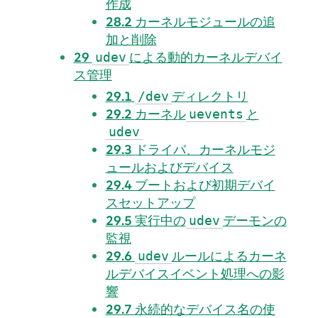
作成
28.2
カーネルモジュールの追
加と削除
29
による動的カーネルデバイ
udev
ス管理
29.1
ディレクトリ
/dev
29.2
カーネル
と
uevents
udev
29.3
ドライバ、カーネルモジ
ュールおよびデバイス
29.4
ブートおよび初期デバイ
スセットアップ
29.5
実行中の
デーモンの
udev
監視
29.6
ルールによるカーネ
udev
ルデバイスイベント処理への影
響
29.7
永続的なデバイス名の使