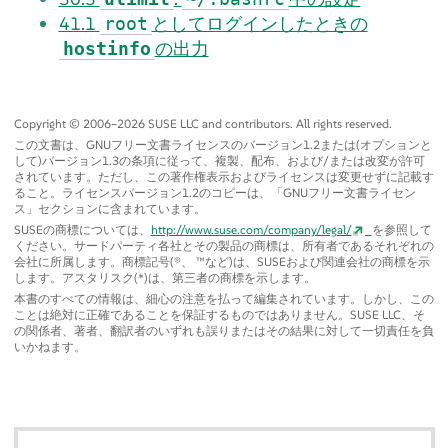
41.1
としてログインしたときの
root
の出力
hostinfo
Copyright © 2006–2026 SUSE LLC and contributors. All rights reserved.
この文書は、GNUフリー文書ライセンスのバージョン1.2または(オプションと
して)バージョン1.3の条項に従って、複製、配布、および/または改変が許可
されています。ただし、この著作権表示およびライセンスは変更せずに記載す
ること。ライセンスバージョン1.2のコピーは、
「
GNUフリー文書ライセン
ス
」
セクションに含まれています。
SUSEの商標については、
http://www.suse.com/company/legal/
を参照して
ください。サードパーティ各社とその製品の商標は、所有者であるそれぞれの
会社に所属します。商標記号(®、 ™など)は、SUSEおよび関連会社の商標を示
します。アスタリスク(*)は、第三者の商標を示します。
本書のすべての情報は、細心の注意を払って編集されています。しかし、この
ことは絶対に正確であることを保証するものではありません。SUSE LLC、そ
の関係者、著者、翻訳者のいずれも誤りまたはその結果に対して一切責任を負
いかねます。