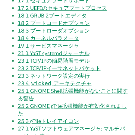
17.1
セキュアブートサポート
17.2
UEFIのセキュアブートプロセス
18.1
GRUB 2ブートエディタ
18.2
ブートコードオプション
18.3
ブートローダオプション
18.4
カーネルパラメータ
19.1
サービスマネージャ
21.1
YaST systemdジャーナル
23.1
TCP/IPの簡易階層モデル
23.2
TCP/IPイーサネットパケット
23.3
ネットワーク設定の実行
23.4
アーキテクチャ
wicked
25.1
GNOME Shell拡張機能がないことに関す
る警告
25.2
GNOME gTile拡張機能が有効化されまし
た
25.3
gTileトレイアイコン
27.1
YaSTソフトウェアマネージャ: マルチバ