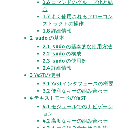
1.6
コマンドのグループ化と結
合
1.7
よく使用されるフローコン
ストラクトの操作
1.8
詳細情報
2
の基本
sudo
2.1
の基本的な使用方法
sudo
2.2
の構成
sudo
2.3
の使用例
sudo
2.4
詳細情報
3
YaSTの使用
3.1
YaSTインタフェースの概要
3.2
便利なキーの組み合わせ
4
テキストモードのYaST
4.1
モジュールでのナビゲーシ
ョン
4.2
高度なキーの組み合わせ
4.3
キーの組み合わせの制約