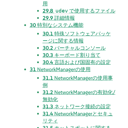
用
29.8
で使用するファイル
udev
29.9
詳細情報
30
特別なシステム機能
30.1
特殊ソフトウェアパッケ
ージに関する情報
30.2
バーチャルコンソール
30.3
キーボード割り当て
30.4
言語および国固有の設定
31
NetworkManagerの使用
31.1
NetworkManagerの使用事
例
31.2
NetworkManagerの有効化/
無効化
31.3
ネットワーク接続の設定
31.4
NetworkManagerとセキュ
リティ
31.5
ホットスポットに関する