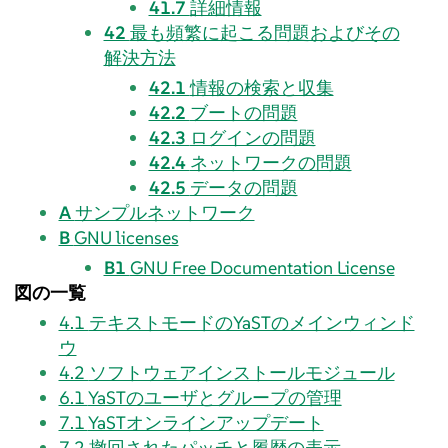
41.7
詳細情報
42
最も頻繁に起こる問題およびその
解決方法
42.1
情報の検索と収集
42.2
ブートの問題
42.3
ログインの問題
42.4
ネットワークの問題
42.5
データの問題
A
サンプルネットワーク
B
GNU licenses
B1
GNU Free Documentation License
図の一覧
4.1
テキストモードのYaSTのメインウィンド
ウ
4.2
ソフトウェアインストールモジュール
6.1
YaSTのユーザとグループの管理
7.1
YaSTオンラインアップデート
7.2
撤回されたパッチと履歴の表示