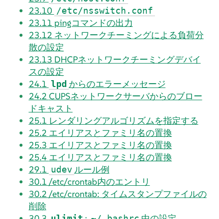
23.10
/etc/nsswitch.conf
23.11
pingコマンドの出力
23.12
ネットワークチーミングによる負荷分
散の設定
23.13
DHCPネットワークチーミングデバイ
スの設定
24.1
からのエラーメッセージ
lpd
24.2
CUPSネットワークサーバからのブロー
ドキャスト
25.1
レンダリングアルゴリズムを指定する
25.2
エイリアスとファミリ名の置換
25.3
エイリアスとファミリ名の置換
25.4
エイリアスとファミリ名の置換
29.1
ルール例
udev
30.1
/etc/crontab内のエントリ
30.2
/etc/crontab: タイムスタンプファイルの
削除
30.3
:
中の設定
ulimit
~/.bashrc