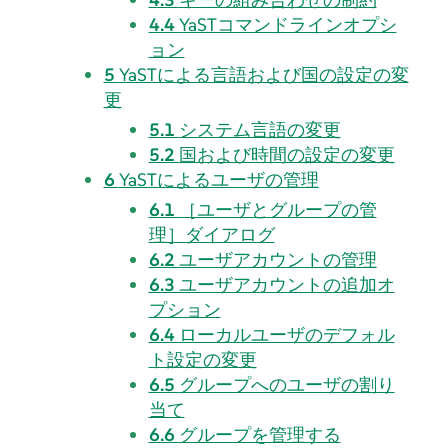
4.4
YaSTコマンドラインオプシ
ョン
5
YaSTによる言語および国の設定の変
更
5.1
システム言語の変更
5.2
国および時間の設定の変更
6
YaSTによるユーザの管理
6.1
［ユーザとグループの管
理］ダイアログ
6.2
ユーザアカウントの管理
6.3
ユーザアカウントの追加オ
プション
6.4
ローカルユーザのデフォル
ト設定の変更
6.5
グループへのユーザの割り
当て
6.6
グループを管理する