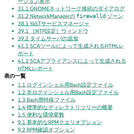
ージョン表示
31.1
GNOMEネットワーク接続のダイアログ
31.2
NetworkManagerの
ゾーン
firewalld
38.1
YaSTサービスマネージャ
39.1
［NTP設定］ウィンドウ
39.2
タイムサーバの追加
41.1
SCAツールによって生成されるHTMLレ
ポート
41.2
SCAアプライアンスによって生成される
HTMLレポート
表の一覧
1.1
ログインシェル用Bash設定ファイル
1.2
非ログインシェル用Bash設定ファイル
1.3
Bash用特殊ファイル
1.4
標準的なディレクトリツリーの概要
1.5
便利な環境変数
9.1
基本的なRPMクエリオプション
9.2
RPM確認オプション