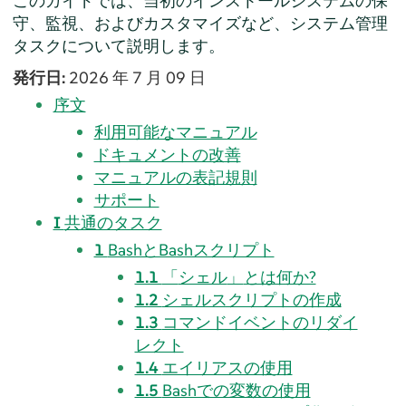
このガイドでは、当初のインストールシステムの保
守、監視、およびカスタマイズなど、システム管理
タスクについて説明します。
発行日:
2026 年 7 月 09 日
序文
利用可能なマニュアル
ドキュメントの改善
マニュアルの表記規則
サポート
I
共通のタスク
1
BashとBashスクリプト
1.1
「
シェル
」
とは何か?
1.2
シェルスクリプトの作成
1.3
コマンドイベントのリダイ
レクト
1.4
エイリアスの使用
1.5
Bashでの変数の使用