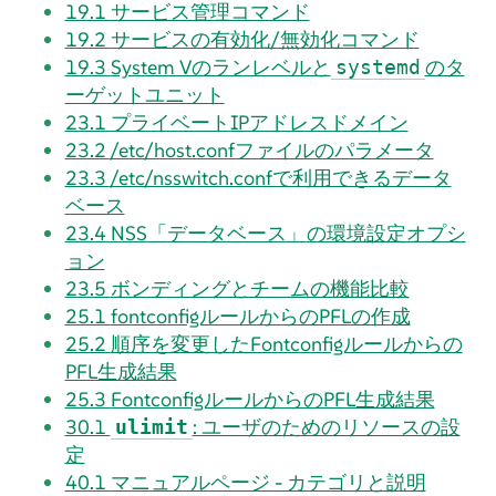
19.1
サービス管理コマンド
19.2
サービスの有効化/無効化コマンド
19.3
System Vのランレベルと
のタ
systemd
ーゲットユニット
23.1
プライベートIPアドレスドメイン
23.2
/etc/host.confファイルのパラメータ
23.3
/etc/nsswitch.confで利用できるデータ
ベース
23.4
NSS
「
データベース
」
の環境設定オプシ
ョン
23.5
ボンディングとチームの機能比較
25.1
fontconfigルールからのPFLの作成
25.2
順序を変更したFontconfigルールからの
PFL生成結果
25.3
FontconfigルールからのPFL生成結果
30.1
: ユーザのためのリソースの設
ulimit
定
40.1
マニュアルページ - カテゴリと説明