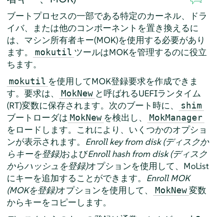
ブートプロセスの一部である特定のカーネル、ドラ
イバ、または他のコンポーネントを置き換えるに
は、マシン所有者キー(MOK)を使用する必要があり
ます。
ツールはMOKを管理するのに役立
mokutil
ちます。
を使用してMOK登録要求を作成できま
mokutil
す。要求は、
と呼ばれるUEFIランタイム
MokNew
(RT)変数に保存されます。次のブート時に、
shim
ブートローダは
を検出し、
MokNew
MokManager
をロードします。これにより、いくつかのオプショ
ンが表示されます。
Enroll key from disk (ディスクか
らキーを登録)
および
Enroll hash from disk (ディスク
からハッシュを登録)
オプションを使用して、MoList
にキーを追加することができます。
Enroll MOK
(MOKを登録)
オプションを使用して、
変数
MokNew
からキーをコピーします。