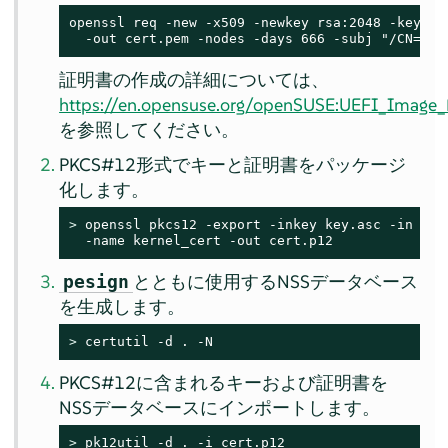
openssl req -new -x509 -newkey rsa:2048 -keyout 
  -out cert.pem -nodes -days 666 -subj "/CN=$US
証明書の作成の詳細については、
https://en.opensuse.org/openSUSE:UEFI_Image_F
を参照してください。
PKCS#12形式でキーと証明書をパッケージ
化します。
> 
openssl pkcs12 -export -inkey key.asc -in cert
  -name kernel_cert -out cert.p12
とともに使用するNSSデータベース
pesign
を生成します。
> 
certutil -d . -N
PKCS#12に含まれるキーおよび証明書を
NSSデータベースにインポートします。
> 
pk12util -d . -i cert.p12