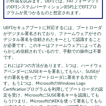
の作成を試みます。UEFIでは、FATフォーマット
のEFIシステムパーティション(ESP)上でEFIプロ
グラムが見つかるものと想定されます。
UEFIセキュアブートに対応するには、ブートローダ
がデジタル署名されており、ファームウェアがその
デジタル署名を信頼されたキーとして認識すること
が必要です。このキーはファームウェアによってあ
らかじめ信頼されているので、手動での操作は不要
です。
これには2つの方法があります。1つは、ハードウェ
アベンダーにSUSEキーを署名してもらい、SUSEが
その署名を使ってブートローダに署名する方法で
す。もう1つは、MicrosoftのWindows Logo
Certificationプログラムを利用してブートローダの認
定を受け、MicrosoftにSUSE署名キーを認識しても
らう(つまり、MicrosoftのKEKを使って署名してもら