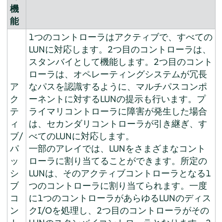
機
能
1つのコントローラはアクティブで、すべての
LUNに対応します。2つ目のコントローラは、
スタンバイとして機能します。2つ目のコント
ローラは、オペレーティングシステムが冗長
ア
なパスを認識するように、マルチパスコンポ
ク
ーネントに対するLUNの提示も行います。プ
テ
ライマリコントローラに障害が発生した場合
ィ
は、セカンダリコントローラが引き継ぎ、す
ブ/
べてのLUNに対応します。
パ
一部のアレイでは、LUNをさまざまなコント
ッ
ローラに割り当てることができます。所定の
シ
LUNは、そのアクティブコントローラとなる1
ブ
つのコントローラに割り当てられます。一度
コ
に1つのコントローラがあらゆるLUNのディス
ン
クI/Oを処理し、2つ目のコントローラがその