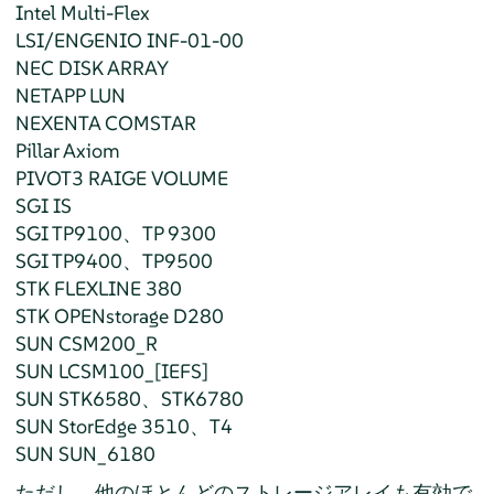
Intel Multi-Flex
LSI/ENGENIO INF-01-00
NEC DISK ARRAY
NETAPP LUN
NEXENTA COMSTAR
Pillar Axiom
PIVOT3 RAIGE VOLUME
SGI IS
SGI TP9100、TP 9300
SGI TP9400、TP9500
STK FLEXLINE 380
STK OPENstorage D280
SUN CSM200_R
SUN LCSM100_[IEFS]
SUN STK6580、STK6780
SUN StorEdge 3510、T4
SUN SUN_6180
ただし、他のほとんどのストレージアレイも有効で