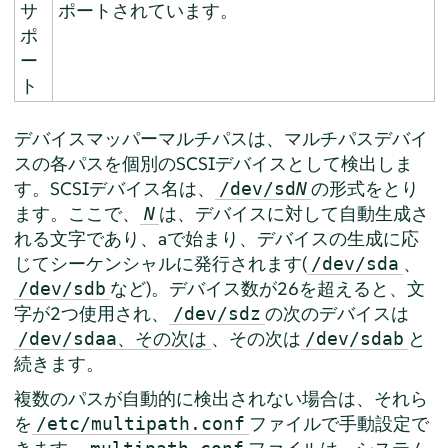
サ
ポートされています。
ポ
ー
ト
デバイスマッパーマルチパスは、マルチパスデバイ
スの各パスを個別のSCSIデバイスとして検出しま
す。SCSIデバイス名は、
の形式をとり
/dev/sd
N
ます。ここで、
は、デバイスに対して自動生成さ
N
れる文字であり、aで始まり、デバイスの生成に応
じてシーケンシャルに発行されます(
、
/dev/sda
など)。デバイス数が26を超えると、文
/dev/sdb
字が2つ使用され、
の次のデバイスは
/dev/sdz
、その次は
と
/dev/sdaa、その次は
/dev/sdab
続きます。
複数のパスが自動的に検出されない場合は、それら
を
ファイルで手動設定で
/etc/multipath.conf