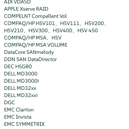
AIX VDASD
APPLE Xserve RAID
COMPELNT Compellent Vol
COMPAQ/HP HSV101、HSV111、HSV200、
HSV210、HSV300、HSV400、HSV 450
COMPAQ/HP MSA、HSV
COMPAQ/HP MSA VOLUME
DataCore SANmelody
DDN SAN DataDirector
DEC HSG80
DELL MD3000
DELL MD3000i
DELL MD32xx
DELL MD32xxi
DGC
EMC Clariion
EMC Invista
EMC SYMMETRIX