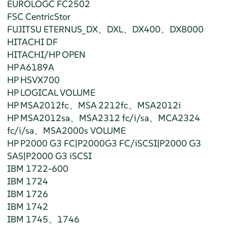
EUROLOGC FC2502
FSC CentricStor
FUJITSU ETERNUS_DX、DXL、DX400、DX8000
HITACHI DF
HITACHI/HP OPEN
HP A6189A
HP HSVX700
HP LOGICAL VOLUME
HP MSA2012fc、MSA 2212fc、MSA2012i
HP MSA2012sa、MSA2312 fc/i/sa、MCA2324
fc/i/sa、MSA2000s VOLUME
HP P2000 G3 FC|P2000G3 FC/iSCSI|P2000 G3
SAS|P2000 G3 iSCSI
IBM 1722-600
IBM 1724
IBM 1726
IBM 1742
IBM 1745、1746