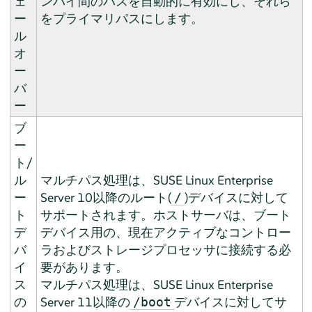
ェ
ンバイ間のパスを自動的に有効にし、それら
ー
をプライマリパスにします。
ル
オ
ー
バ
ー
ブ
ー
ト/
ル
マルチパス処理は、SUSE Linux Enterprise
ー
Server 10以降のルート(
)デバイスに対して
/
ト
サポートされます。
ホストサーバは、ブート
デ
デバイス用の、現在アクティブなコントロー
バ
ラおよびストレージプロセッサに接続する必
イ
要があります。
ス
マルチパス処理は、SUSE Linux Enterprise
の
Server 11以降の
デバイスに対してサ
/boot