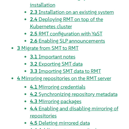
installation
2.3
Installation on an existing system
2.4
Deploying RMT on top of the
Kubernetes cluster
2.5
RMT configuration with YaST
2.6
Enabling SLP announcements
3
Migrate from SMT to RMT
3.1
Important notes
3.2
Exporting SMT data
3.3
Importing SMT data to RMT
4
Mirroring repositories on the RMT server
4.1
Mirroring credentials
4.2
Synchronizing repository metadata
4.3
Mirroring packages
4.4
Enabling and disabling mirroring of
repositories
4.5
Deleting mirrored data