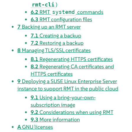
)
rmt-cli
6.2
RMT
commands
systemd
6.3
RMT configuration files
7
Backing up an RMT server
7.1
Creating a backup
7.2
Restoring a backup
8
Managing TLS/SSL certificates
8.1
Regenerating HTTPS certificates
8.2
Regenerating CA certificates and
HTTPS certificates
9
Deploying a SUSE Linux Enterprise Server
instance to support RMT in the public cloud
9.1
Using a bring-your-own-
subscription image
9.2
Considerations when using RMT
9.3
More information
A
GNU licenses