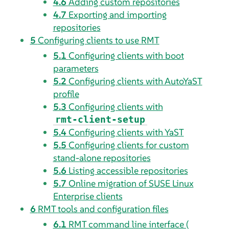
4.6
Adding custom repositories
4.7
Exporting and importing
repositories
5
Configuring clients to use RMT
5.1
Configuring clients with boot
parameters
5.2
Configuring clients with AutoYaST
profile
5.3
Configuring clients with
rmt-client-setup
5.4
Configuring clients with YaST
5.5
Configuring clients for custom
stand-alone repositories
5.6
Listing accessible repositories
5.7
Online migration of SUSE Linux
Enterprise clients
6
RMT tools and configuration files
6.1
RMT command line interface (