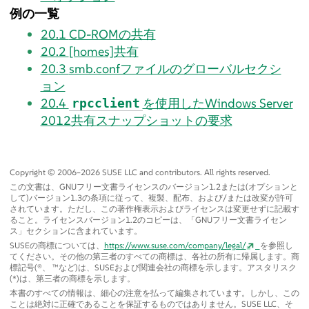
例の一覧
20.1
CD-ROMの共有
20.2
[homes]共有
20.3
smb.confファイルのグローバルセクシ
ョン
20.4
を使用したWindows Server
rpcclient
2012共有スナップショットの要求
Copyright © 2006–2026 SUSE LLC and contributors. All rights reserved.
この文書は、GNUフリー文書ライセンスのバージョン1.2または(オプションと
して)バージョン1.3の条項に従って、複製、配布、および/または改変が許可
されています。ただし、この著作権表示およびライセンスは変更せずに記載す
ること。ライセンスバージョン1.2のコピーは、
「
GNUフリー文書ライセン
ス
」
セクションに含まれています。
SUSEの商標については、
https://www.suse.com/company/legal/
を参照し
てください。その他の第三者のすべての商標は、各社の所有に帰属します。商
標記号(®、 ™など)は、SUSEおよび関連会社の商標を示します。アスタリスク
(*)は、第三者の商標を示します。
本書のすべての情報は、細心の注意を払って編集されています。しかし、この
ことは絶対に正確であることを保証するものではありません。SUSE LLC、そ