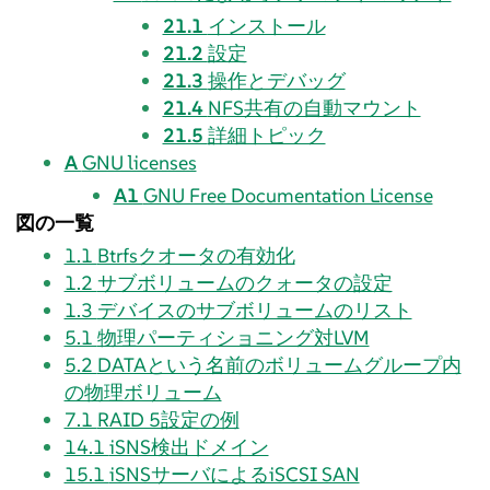
21.1
インストール
21.2
設定
21.3
操作とデバッグ
21.4
NFS共有の自動マウント
21.5
詳細トピック
A
GNU licenses
A1
GNU Free Documentation License
図の一覧
1.1
Btrfsクオータの有効化
1.2
サブボリュームのクォータの設定
1.3
デバイスのサブボリュームのリスト
5.1
物理パーティショニング対LVM
5.2
DATAという名前のボリュームグループ内
の物理ボリューム
7.1
RAID 5設定の例
14.1
iSNS検出ドメイン
15.1
iSNSサーバによるiSCSI SAN