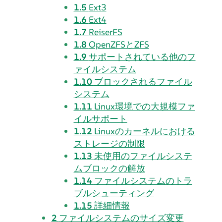
1.5
Ext3
1.6
Ext4
1.7
ReiserFS
1.8
OpenZFSとZFS
1.9
サポートされている他のフ
ァイルシステム
1.10
ブロックされるファイル
システム
1.11
Linux環境での大規模ファ
イルサポート
1.12
Linuxのカーネルにおける
ストレージの制限
1.13
未使用のファイルシステ
ムブロックの解放
1.14
ファイルシステムのトラ
ブルシューティング
1.15
詳細情報
2
ファイルシステムのサイズ変更