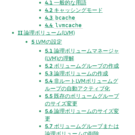
4.1
一般的な用語
4.2
キャッシングモード
4.3
bcache
4.4
lvmcache
II
論理ボリューム(LVM)
5
LVMの設定
5.1
論理ボリュームマネージャ
(LVM)の理解
5.2
ボリュームグループの作成
5.3
論理ボリュームの作成
5.4
非ルートLVMボリュームグ
ループの自動アクティブ化
5.5
既存のボリュームグループ
のサイズ変更
5.6
論理ボリュームのサイズ変
更
5.7
ボリュームグループまたは
論理ボリュームの削除