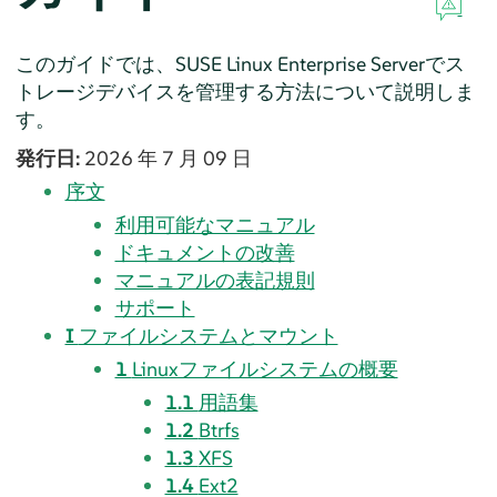
このガイドでは、SUSE Linux Enterprise Serverでス
トレージデバイスを管理する方法について説明しま
す。
発行日:
2026 年 7 月 09 日
序文
利用可能なマニュアル
ドキュメントの改善
マニュアルの表記規則
サポート
I
ファイルシステムとマウント
1
Linuxファイルシステムの概要
1.1
用語集
1.2
Btrfs
1.3
XFS
1.4
Ext2