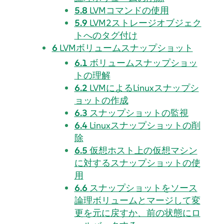
5.8
LVMコマンドの使用
5.9
LVM2ストレージオブジェク
トへのタグ付け
6
LVMボリュームスナップショット
6.1
ボリュームスナップショッ
トの理解
6.2
LVMによるLinuxスナップシ
ョットの作成
6.3
スナップショットの監視
6.4
Linuxスナップショットの削
除
6.5
仮想ホスト上の仮想マシン
に対するスナップショットの使
用
6.6
スナップショットをソース
論理ボリュームとマージして変
更を元に戻すか、前の状態にロ