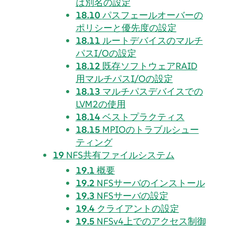
は別名の設定
18.10
パスフェールオーバーの
ポリシーと優先度の設定
18.11
ルートデバイスのマルチ
パスI/Oの設定
18.12
既存ソフトウェアRAID
用マルチパスI/Oの設定
18.13
マルチパスデバイスでの
LVM2の使用
18.14
ベストプラクティス
18.15
MPIOのトラブルシュー
ティング
19
NFS共有ファイルシステム
19.1
概要
19.2
NFSサーバのインストール
19.3
NFSサーバの設定
19.4
クライアントの設定
19.5
NFSv4上でのアクセス制御