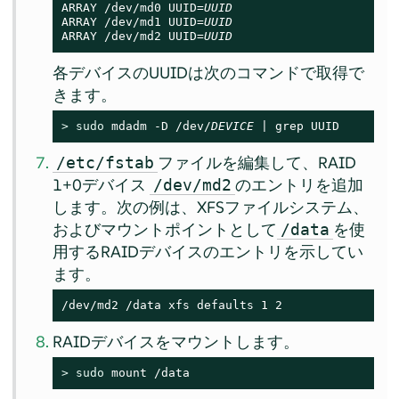
ARRAY /dev/md0 UUID=
UUID
ARRAY /dev/md1 UUID=
UUID
ARRAY /dev/md2 UUID=
UUID
各デバイスのUUIDは次のコマンドで取得で
きます。
> 
sudo
 mdadm -D /dev/
DEVICE
 | grep UUID
ファイルを編集して、RAID
/etc/fstab
1+0デバイス
のエントリを追加
/dev/md2
します。次の例は、XFSファイルシステム、
およびマウントポイントとして
を使
/data
用するRAIDデバイスのエントリを示してい
ます。
/dev/md2 /data xfs defaults 1 2
RAIDデバイスをマウントします。
> 
sudo
 mount /data