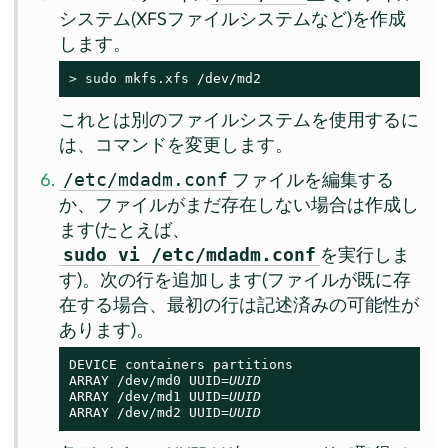
システム(XFSファイルシステムなど)を作成
します。
> 
sudo
 mkfs.xfs /dev/md2
これとは別のファイルシステムを使用するに
は、コマンドを変更します。
ファイルを編集する
/etc/mdadm.conf
か、ファイルがまだ存在しない場合は作成し
ます(たとえば、
を実行しま
sudo vi /etc/mdadm.conf
す)。次の行を追加します(ファイルが既に存
在する場合、最初の行は記述済みの可能性が
あります)。
DEVICE containers partitions

ARRAY /dev/md0 UUID=
UUID
ARRAY /dev/md1 UUID=
UUID
ARRAY /dev/md2 UUID=
UUID