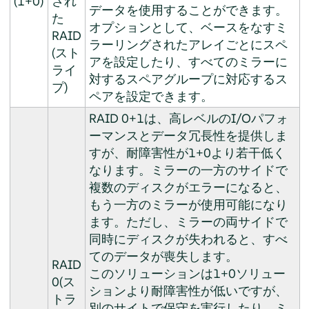
(1+0)
され
データを使用することができます。
た
オプションとして、ベースをなすミ
RAID
ラーリングされたアレイごとにスペ
(スト
アを設定したり、すべてのミラーに
ライ
対するスペアグループに対応するス
プ)
ペアを設定できます。
RAID 0+1は、高レベルのI/Oパフォ
ーマンスとデータ冗長性を提供しま
すが、耐障害性が1+0より若干低く
なります。ミラーの一方のサイドで
複数のディスクがエラーになると、
もう一方のミラーが使用可能になり
ます。ただし、ミラーの両サイドで
同時にディスクが失われると、すべ
てのデータが喪失します。
RAID
このソリューションは1+0ソリュー
0(ス
ションより耐障害性が低いですが、
トラ
別のサイトで保守を実行したり、ミ