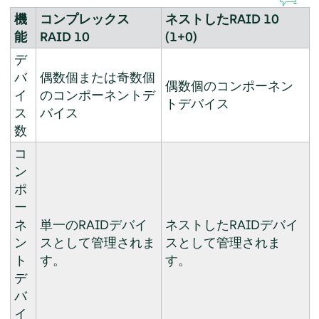
機
コンプレックス
ネストしたRAID 10
能
RAID 10
(1+0)
デ
バ
偶数個または奇数個
偶数個のコンポーネン
イ
のコンポーネントデ
トデバイス
ス
バイス
数
コ
ン
ポ
ー
ネ
単一のRAIDデバイ
ネストしたRAIDデバイ
ン
スとして管理されま
スとして管理されま
ト
す。
す。
デ
バ
イ