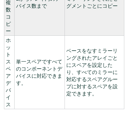
複
バイス数まで
グメントごとにコピー
数
コ
ピ
ー
ホ
ッ
ベースをなすミラーリ
ト
ングされたアレイごと
ス
単一スペアですべて
にスペアを設定した
ペ
のコンポーネントデ
り、すべてのミラーに
ア
バイスに対応できま
対応するスペアグルー
デ
す。
プに対するスペアを設
バ
定できます。
イ
ス