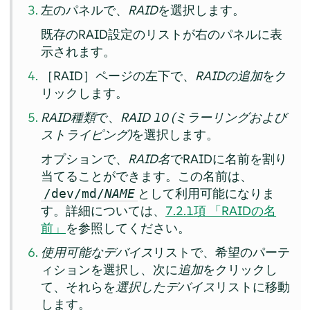
左のパネルで、
RAID
を選択します。
既存のRAID設定のリストが右のパネルに表
示されます。
［RAID］ページの左下で、
RAIDの追加
をク
リックします。
RAID種類
で、
RAID 10 (ミラーリングおよび
ストライピング)
を選択します。
オプションで、
RAID名
でRAIDに名前を割り
当てることができます。この名前は、
として利用可能になりま
/dev/md/
NAME
す。詳細については、
7.2.1項 「RAIDの名
前」
を参照してください。
使用可能なデバイス
リストで、希望のパーテ
ィションを選択し、次に
追加
をクリックし
て、それらを
選択したデバイス
リストに移動
します。