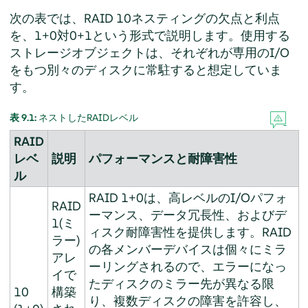
次の表では、RAID 10ネスティングの欠点と利点
を、1+0対0+1という形式で説明します。使用する
ストレージオブジェクトは、それぞれが専用のI/O
をもつ別々のディスクに常駐すると想定していま
す。
表 9.1:
ネストしたRAIDレベル
RAID
レベ
説明
パフォーマンスと耐障害性
ル
RAID 1+0は、高レベルのI/Oパフォ
RAID
ーマンス、データ冗長性、およびデ
1(ミ
ィスク耐障害性を提供します。RAID
ラー)
の各メンバーデバイスは個々にミラ
アレ
ーリングされるので、エラーになっ
イで
たディスクのミラー先が異なる限
10
構築
り、複数ディスクの障害を許容し、