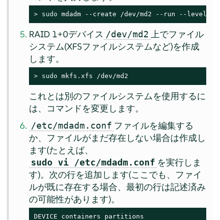
> 
sudo
 mdadm --create /dev/md2 --run --level=1 
RAID 1+0デバイス
上でファイル
/dev/md2
システム(XFSファイルシステムなど)を作成
します。
> 
sudo
 mkfs.xfs /dev/md2
これとは別のファイルシステムを使用するに
は、コマンドを変更します。
ファイルを編集する
/etc/mdadm.conf
か、ファイルがまだ存在しない場合は作成し
ます(たとえば、
を実行しま
sudo vi /etc/mdadm.conf
す)。次の行を追加します(ここでも、ファイ
ルが既に存在する場合、最初の行は記述済み
の可能性があります)。
DEVICE containers partitions
