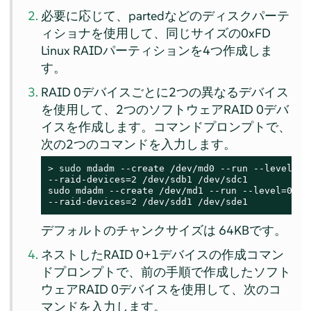
必要に応じて、partedなどのディスクパーテ
ィショナを使用して、同じサイズの0xFD
Linux RAIDパーティションを4つ作成しま
す。
RAID 0デバイスごとに2つの異なるデバイス
を使用して、2つのソフトウェアRAID 0デバ
イスを作成します。コマンドプロンプトで、
次の2つのコマンドを入力します。
> 
sudo
 mdadm --create /dev/md0 --run --level=0 -
--raid-devices=2 /dev/sdb1 /dev/sdc1

sudo mdadm --create /dev/md1 --run --level=0 --c
--raid-devices=2 /dev/sdd1 /dev/sde1
デフォルトのチャンクサイズは 64KBです。
ネストしたRAID 0+1デバイスの作成コマン
ドプロンプトで、前の手順で作成したソフト
ウェアRAID 0デバイスを使用して、次のコ
マンドを入力します。