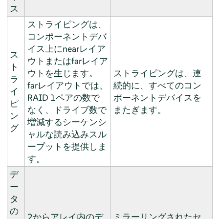
ス
ストライピングは、
コンポーネントデバ
イス上にnearレイア
ス
ウトまたはfarレイア
ト
ウトを生じます。
ストライピングは、連
ラ
farレイアウトでは、
続的に、すべてのコン
イ
RAID 1ペアの数で
ポーネントデバイスを
ピ
なく、ドライブ数で
またぎます。
ン
増減するシーケンシ
グ
ャルな読み込みスル
ープットを提供しま
す。
デ
ー
タ
の
2からアレイ内のデ
ミラーリングされたセ