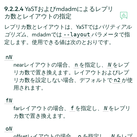
9.2.2.4
YaSTおよびmdadmによるレプリ
カ数とレイアウトの指定
レプリカ数とレイアウトは、YaSTでは
パリティアル
ゴリズム
、mdadmでは
パラメータで指
--layout
定します。使用できる値は次のとおりです。
n
N
nearレイアウトの場合、
を指定し、
をレプ
n
N
リカ数で置き換えます。レイアウトおよびレプ
リカ数を設定しない場合、デフォルトで
が使
n2
用されます。
f
N
farレイアウトの場合、
を指定し、
をレプリ
f
N
カ数で置き換えます。
o
N
offsetレイアウトの場合、
を指定し、
をレプ
o
N