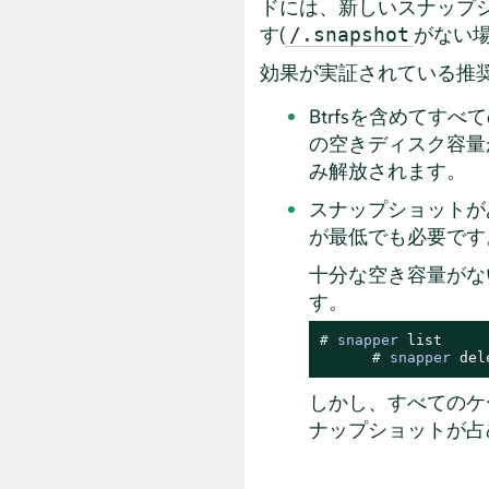
ドには、新しいスナップ
す(
がない場
/.snapshot
効果が実証されている推
Btrfsを含めて
の空きディスク容量
み解放されます。
スナップショットが
が最低でも必要です
十分な空き容量がな
す。
# 
snapper
 list

# 
snapper
 del
しかし、すべてのケ
ナップショットが占