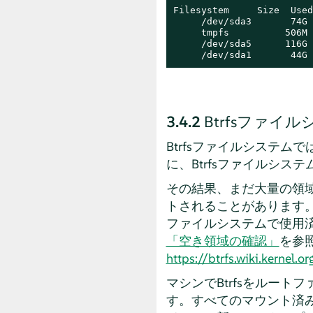
Filesystem     Size  Used
     /dev/sda3       74G 
     tmpfs          506M 
     /dev/sda5      116G 
     /dev/sda1       44G 
3.4.2
Btrfsファ
Btrfsファイルシステムで
に、Btrfsファイルシ
その結果、まだ大量の領域
トされることがあります
ファイルシステムで使用
「空き領域の確認」
を参
https://btrfs.wiki.kernel.
マシンでBtrfsをルー
す。すべてのマウント済