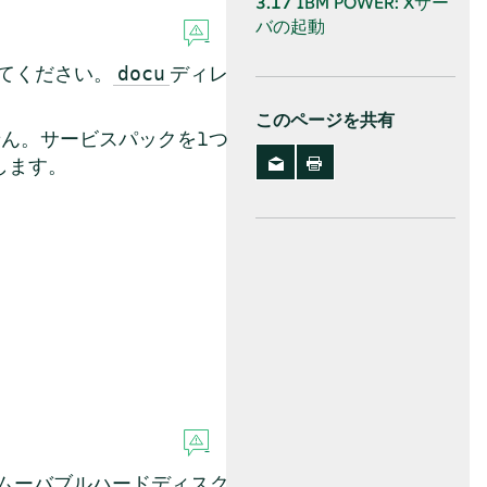
3.17
IBM POWER: Xサー
バの起動
てください。
ディレ
docu
このページを共有
せん。
サービスパックを1つ
します。
ムーバブルハードディスク