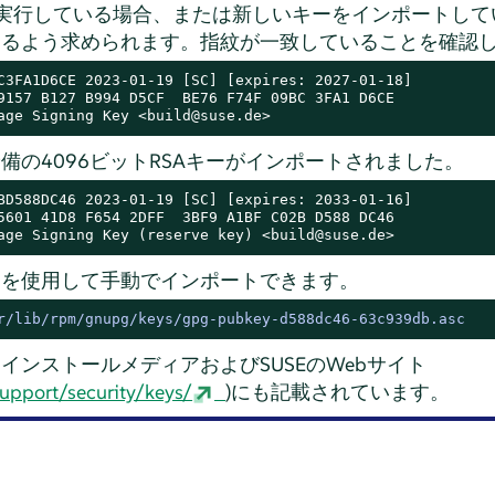
を実行している場合、または新しいキーをインポートし
するよう求められます。指紋が一致していることを確認
C3FA1D6CE 2023-01-19 [SC] [expires: 2027-01-18]

9157 B127 B994 D5CF  BE76 F74F 09BC 3FA1 D6CE

age Signing Key <build@suse.de>
備の4096ビットRSAキーがインポートされました。
BD588DC46 2023-01-19 [SC] [expires: 2033-01-16]

5601 41D8 F654 2DFF  3BF9 A1BF C02B D588 DC46

age Signing Key (reserve key) <build@suse.de>
ドを使用して手動でインポートできます。
r/lib/rpm/gnupg/keys/gpg-pubkey-d588dc46-63c939db.asc
インストールメディアおよびSUSEのWebサイト
upport/security/keys/
)にも記載されています。