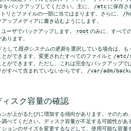
ータをバックアップしてください。主に、
に保存さ
/etc
クトリとファイルの一部に当てはまります。さらに、
/h
クアップメディアに書き込むようにします。
ユーザでバックアップします。
のみに、すべて
root
があります。
ドとして
既存システムの更新
を選択している場合は、もっ
ことができます。変更されたすべてのファイルと
/etc/
ことができます。ただし、これは完全なバックアップで
リがすべて含まれていないからです。
/var/adm/back
ディスク容量の確認
ョンが上がるたびに増加する傾向があります。そのため
を調べてください。ディスク容量が不足する可能性があ
ィションのサイズを変更するなどして、使用可能な容量