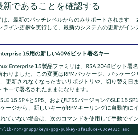
最新であることを確認する
ドは、最新のパッチレベルからのみサポートされます。
ンライン更新
を実行して、最新のシステムの更新がイン
x Enterprise 15用の新しい4096ビット署名キー
inux Enterprise 15製品ファミリは、RSA 2048ビッ
り替わりました。この変更はRPMパッケージ、パッケージ
す。更新されなくなった古いリポジトリや、切り替え日
ビットキーで署名されたままになります。
15 SP 4とSP5、およびLTSSバージョンのSLE 15 SP
ッケージから、新しいキーがRPMキーリングに自動的に
されていない場合は、次のコマンドを使用して手動でイ
r/lib/rpm/gnupg/keys/gpg-pubkey-3fa1d6ce-63c9481c.asc