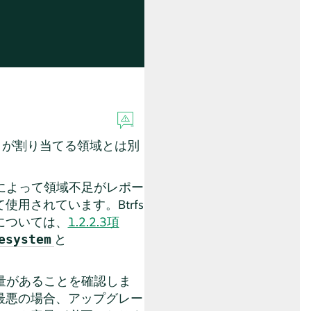
タが割り当てる領域とは別
。
ムによって領域不足がレポー
て使用されています。
Btrfs
については、
1.2.2.3項
と
esystem
容量があることを確認しま
最悪の場合、アップグレー