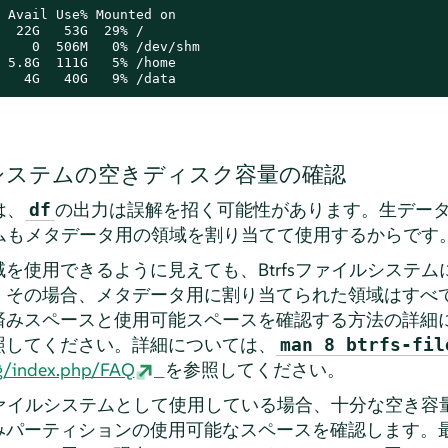
 Avail Use% Mounted on

  22G   53G  29% /

    0  506M   0% /dev/shm

 5.8G  111G   5% /home

   4G   40G   9% /data
イルシステムの空きディスク容量の確認
は、
の出力は誤解を招く可能性があります。生デー
df
ステムもメタデータ用の領域を割り当てて使用するからです
を使用できるように見えても、Btrfsファイルシステ
。その場合、メタデータ用に割り当てられた領域はすべ
済みスペースと使用可能スペースを確認する方法の詳細
照してください。
詳細については、
man 8 btrfs-fil
org/index.php/FAQ
を参照してください。
トファイルシステムとして使用している場合、十分な空き
みパーティションの使用可能なスペースを確認します。