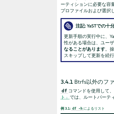
ーティションに必要な容
プロファイルおよび選択
注記: YaSTでの
更新手順の実行中に、Y
性がある場合は、ユー
なることがあります
。操
スキップして更新を続
3.4.1
Btrfs以外
コマンドを使用して、
df
ト」
では、ルートパーテ
例 3.1:
によるリスト
df -h