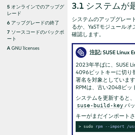
3.1
システムが
5
オンラインでのアップグ
レード
システムのアップグレー
6
アップグレードの終了
るか、YaSTモジュール
オ
7
ソースコードのバックポ
確認します。
ート
A
GNU licenses
注記: SUSE Linu
2023年半ばに、SUSE L
4096ビットキーに切
署名を対象としていま
RPMは、古い2048
システムを更新すると、SLE 
パ
suse-build-key
キーがまだインポート
> 
sudo
rpm --import /us