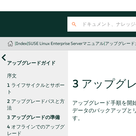
|
Index
|
SUSE Linux Enterprise Serverマニュアル
|
アップグレード
アップグレードガイド
序文
3
アップグ
1
ライフサイクルとサポー
ト
2
アップグレードパスと方
アップグレード手順を開
法
データのバックアップと
3
アップグレードの準備
す。
4
オフラインでのアップグ
レード