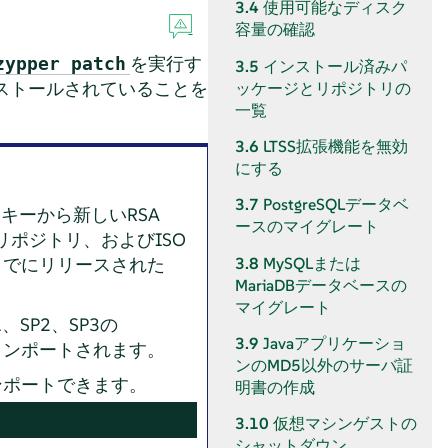
3.4
使用可能なディスク
容量の確認
を実行す
zypper patch
3.5
インストール済みパ
ストールされていることを
ッケージとリポジトリの
一覧
3.6
LTSS拡張機能を無効
にする
3.7
PostgreSQLデータベ
ト署名キーから新しいRSA
ースのマイグレート
リポジトリ、およびISO
3.8
MySQLまたは
までにリリースされた
MariaDBデータベースの
マイグレート
1、SP2、SP3の
3.9
Javaアプリケーショ
インポートされます。
ンのMD5以外のサーバ証
ンポートできます。
明書の作成
3.10
仮想マシンゲストの
シャットダウン