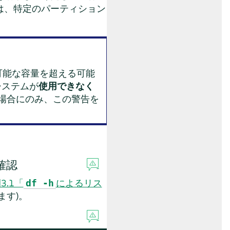
は、特定のパーティション
可能な容量を超える可能
システムが
使用できなく
る場合にのみ、この警告を
確認
3.1「
によるリス
df -h
ます)。