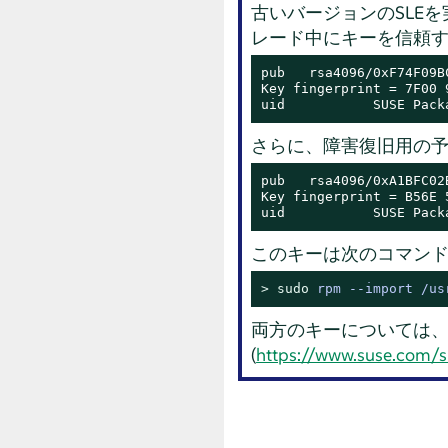
古いバージョンのSLE
レード中にキーを信頼
pub   rsa4096/0xF74F09B
Key fingerprint = 7F00 
uid           SUSE Pack
さらに、障害復旧用の予
pub   rsa4096/0xA1BFC02
Key fingerprint = B56E 
uid           SUSE Pack
このキーは次のコマン
> 
sudo
rpm --import /us
両方のキーについては、
(
https://www.suse.com/s