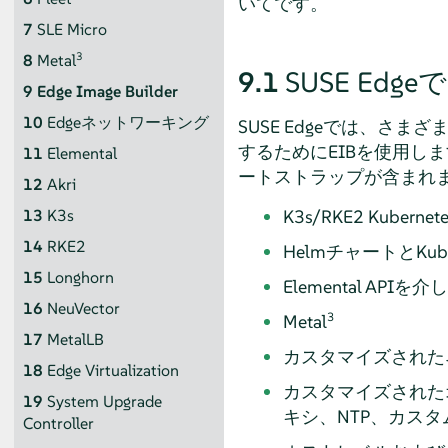
いてです。
7
SLE Micro
3
8
Metal
9.1
SUSE Edge
9
Edge Image Builder
10
Edgeネットワーキング
SUSE Edgeでは、さ
するためにEIBを使用し
11
Elemental
ートストラップが含まれ
12
Akri
K3s/RKE2 Ku
13
K3s
14
RKE2
HelmチャートとK
15
Longhorn
Elemental APIを
16
NeuVector
3
Metal
17
MetalLB
カスタマイズされたネ
18
Edge Virtualization
カスタマイズされた
19
System Upgrade
キシ、NTP、カスタ
Controller