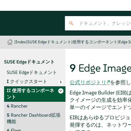
|
Index
|
SUSE Edgeドキュメント
|
使用するコンポーネント
|
Edge I
SUSE Edgeドキュメント
9
Edge Image
SUSE Edgeドキュメント
I
クイックスタート
公式リポジトリ
を参照し
II
使用するコンポーネ
Edge Image Builder
ント
クイメージの生成を効率化
4
Rancher
単一のイメージでエンド
5
Rancher Dashboard拡張
EIBはあらゆるプロビジ
機能
発揮するのは、ネットワ
6
Fleet