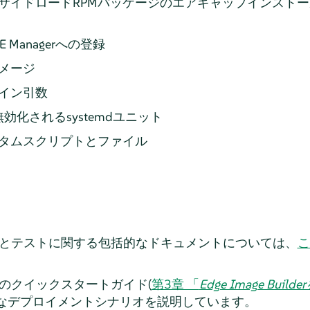
サイドロードRPMパッケージのエアギャップインストー
 Managerへの登録
メージ
イン引数
効化されるsystemdユニット
タムスクリプトとファイル
lderの使用とテストに関する包括的なドキュメントについては、
こ
ilderのクイックスタートガイド(
第3章 「
Edge Image Bu
的なデプロイメントシナリオを説明しています。