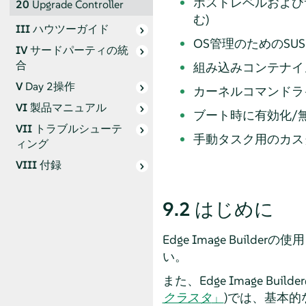
ホストレベルおよび
20
Upgrade Controller
む)
III
ハウツーガイド
OS管理のためのSUSE
IV
サードパーティの統
合
組み込みコンテナイ
V
Day 2操作
カーネルコマンドラ
VI
製品マニュアル
ブート時に有効化/無
VII
トラブルシューテ
手動タスク用のカス
ィング
VIII
付録
9.2
はじめに
Edge Image Bui
い。
また、Edge Image Bu
クラスタ
」
)では、基本