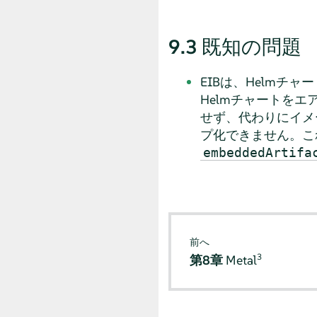
9.3
既知の問題
EIBは、Helm
Helmチャートを
せず、代わりにイメ
プ化できません。こ
embeddedArtifa
前へ
3
第8章
Metal