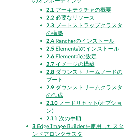
のオンボーディング
2.1
アーキテクチャの概要
2.2
必要なリソース
2.3
ブートストラップクラスタ
の構築
2.4
Rancherのインストール
2.5
Elementalのインストール
2.6
Elementalの設定
2.7
イメージの構築
2.8
ダウンストリームノードの
ブート
2.9
ダウンストリームクラスタ
の作成
2.10
ノードリセット(オプショ
ン)
2.11
次の手順
3
Edge Image Builderを使用したスタ
ンドアロンクラスタ