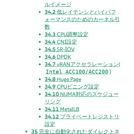
ルイメージ
34.2
低レイテンシとハイパフ
ォーマンスのためのカーネル引
数
34.3
CPU調整設定
34.4
CNI設定
34.5
SR-IOV
34.6
DPDK
34.7
vRANアクセラレーション(
)
Intel ACC100/ACC200
34.8
Huge Page
34.9
CPUピニング設定
34.10
NUMA対応のスケジュー
リング
34.11
MetalLB
34.12
プライベートレジストリ
設定
35
完全に自動化されたダイレクトネ