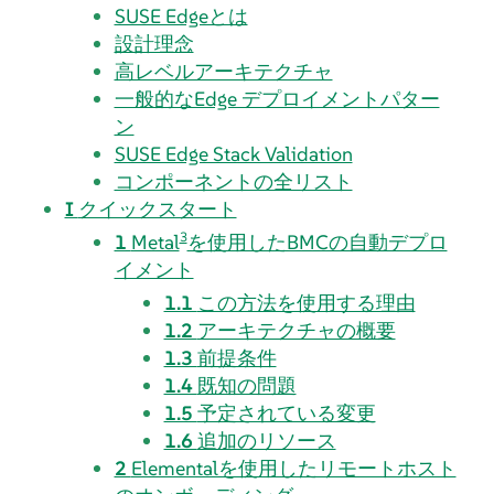
SUSE Edgeとは
設計理念
高レベルアーキテクチャ
一般的なEdge デプロイメントパター
ン
SUSE Edge Stack Validation
コンポーネントの全リスト
I
クイックスタート
3
1
Metal
を使用したBMCの自動デプロ
イメント
1.1
この方法を使用する理由
1.2
アーキテクチャの概要
1.3
前提条件
1.4
既知の問題
1.5
予定されている変更
1.6
追加のリソース
2
Elementalを使用したリモートホスト