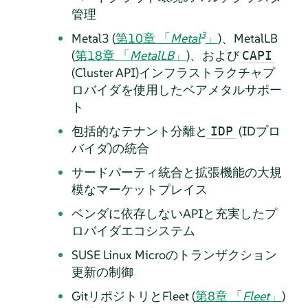
管理
3
Metal3 (
第10章 「
Metal
」
)、MetalLB
(
第18章 「
MetalLB
」
)、および
CAPI
(Cluster API)インフラストラクチャプ
ロバイダを使用したベアメタルサポー
ト
包括的なテナント分離と
(IDプロ
IDP
バイダ)の統合
サードパーティ統合と拡張機能の大規
模なマーケットプレイス
ベンダに依存しないAPIと充実したプ
ロバイダエコシステム
SUSE Linux Microのトランザクション
更新の制御
GitリポジトリとFleet (
第8章 「
Fleet
」
)