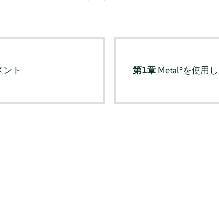
3
ュメント
第1章
Metal
を使用し