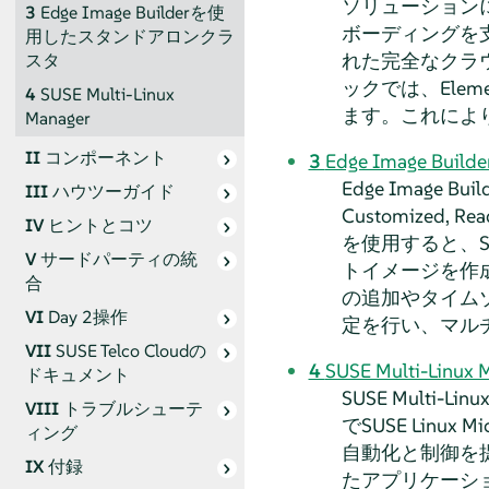
ソリューションに
3
Edge Image Builderを使
ボーディングを支援
用したスタンドアロンクラ
れた完全なクラウ
スタ
ックでは、Ele
4
SUSE Multi-Linux
ます。これにより
Manager
II
コンポーネント
3
Edge Image 
Edge Imag
III
ハウツーガイド
Customized
IV
ヒントとコツ
を使用すると、S
V
サードパーティの統
トイメージを作成
合
の追加やタイムゾ
VI
Day 2操作
定を行い、マルチ
VII
SUSE Telco Cloudの
4
SUSE Multi-Linux 
ドキュメント
SUSE Multi
VIII
トラブルシューテ
でSUSE Lin
ィング
自動化と制御を提供
IX
付録
たアプリケーシ