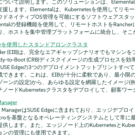
ついて説明します。このソリューションは、Element
します。Elementalは、Kubernetesを使用して
ドネイティブOS管理を可能にするソフトウェアスタックです
mentalの登録機能を使用して、リモートホストをRanch
、ホストを集中管理プラットフォームに統合し、そこからKu
Builderを使用したスタンドアロンクラスタ
e Builder (EIB)は、完全なエアギャップシナリオでもマ
, Ready-to-Boot (CRB)ディスクイメージの生成プロセ
USE Edgeの3つのデプロイメントフットプリントす
できます。これは、EIBが十分に柔軟であり、最小限のカ
ーンの設定)から、あらゆる設定を網羅したイメージ(例
ノードKubernetesクラスタをデプロイして、顧客ワー
Manager
-Linux ManagerはSUSE Edgeに含まれており、エッジ
ux Microを基盤となるオペレーティングシステムとして
します。また、エッジノード上のKubernetesとKuber
ョンの管理にも使用できます。