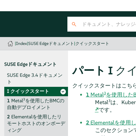
|
Index
|
SUSE Edgeドキュメント
|
クイックスタート
SUSE Edgeドキュメント
パート I
ク
SUSE Edge 3.4ドキュメン
ト
クイックスタートはこち
I
クイックスタート
3
1
Metal
を使用した
3
1
Metal
を使用したBMCの
3
Metal
は、Kub
自動デプロイメント
です。
2
Elementalを使用したリ
2
Elemental
モートホストのオンボーデ
このセクションでは
ィング