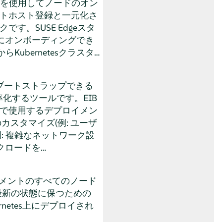
alを使用してノードのオン
リモートホスト登録と一元化さ
。SUSE Edgeスタ
erにオンボーディングでき
bernetesクラスタ…
シンをブートストラップできる
スを効率化するツールです。EIB
べてで使用するデプロイメン
スタマイズ(例: ユーザ
: 複雑なネットワーク設
クロードを…
デプロイメントのすべてのノード
常に最新の状態に保つための
netes上にデプロイされ