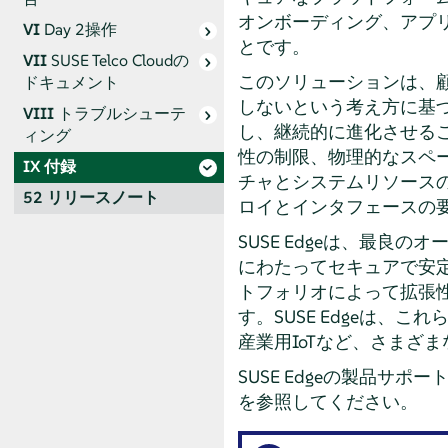
オンボーディング、アプ
VI
Day 2操作
とです。
VII
SUSE Telco Cloudの
このソリューションは、
ドキュメント
しないという考え方に基
VIII
トラブルシューテ
し、継続的に進化させる
ィング
性の制限、物理的なスペ
IX
付録
チャとシステムリソース
52
リリースノート
ロイとインタフェースの
SUSE Edgeは、最良
にわたってセキュアで安定し
トフォリオによって拡張性
す。SUSE Edgeは
産業用IoTなど、さまざ
SUSE Edgeの製品サ
を参照してください。