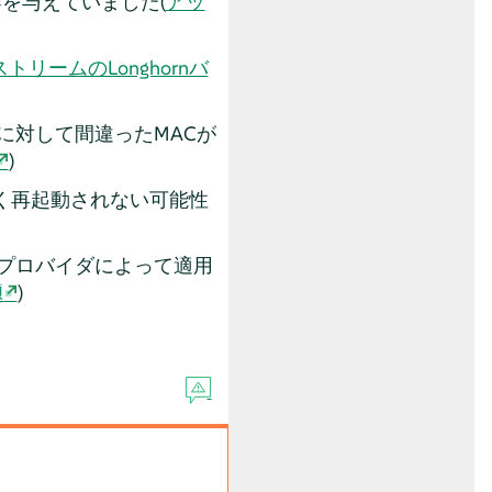
を与えていました(
アッ
トリームのLonghornバ
に対して間違ったMACが
)
しく再起動されない可能性
E2 CAPIプロバイダによって適用
題
)