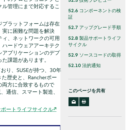
52.5
技術プレビュー
クル管理にまで対応するこ
52.6
コンポーネントの検
証
ジプラットフォームは存在
52.7
アップグレード手順
、実に困難な問題を解決
ティ、ネットワークの可用
52.8
製品サポートライフ
サイクル
、ハードウェアアーキテク
シアプリケーションのデプ
52.9
ソースコードの取得
った課題があります。
52.10
法的通知
おり、SUSEが持つ、30年
歴史と、Rancherポー
験の両方に合致するもので
このページを共有
物流、通信、スマート製造、
サポートライフサイクル