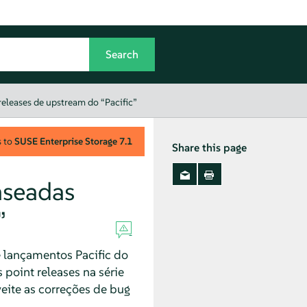
eleases de upstream do “Pacific”
s to
SUSE Enterprise Storage
7.1
Share this page
aseadas
”
e lançamentos Pacific do
 point releases na série
veite as correções de bug