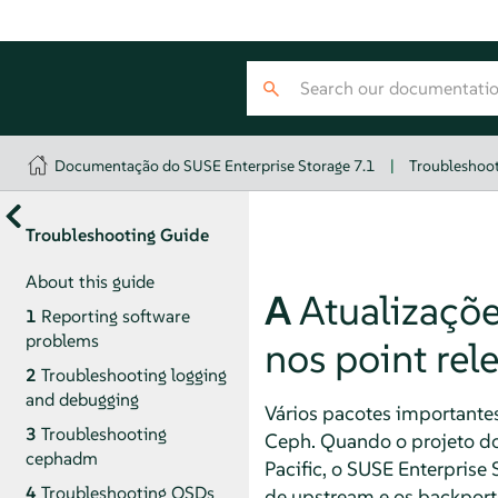
Documentação do SUSE Enterprise Storage 7.1
|
Troubleshoo
Troubleshooting Guide
About this guide
A
Atualizaçõ
1
Reporting software
problems
nos point rel
2
Troubleshooting logging
and debugging
Vários pacotes importantes
3
Troubleshooting
Ceph. Quando o projeto do
cephadm
Pacific, o SUSE Enterprise 
4
Troubleshooting OSDs
de upstream e os backports