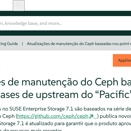
ting Guide
|
Atualizações de manutenção do Ceph baseadas nos point r
Applie
es de manutenção do Ceph b
eases de upstream do “Pacific
 no SUSE Enterprise Storage 7.1 são baseados na série d
 Ceph (
https://github.com/ceph/ceph
) publica novos
Storage 7.1 é atualizado para garantir que o produto apro
 de recursos mais recentes.