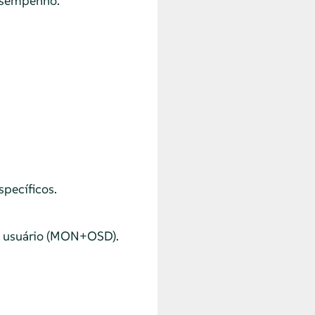
desempenho.
pecíficos.
o usuário (MON+OSD).