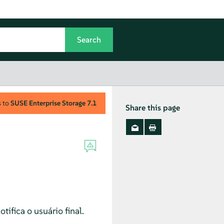
s to
SUSE Enterprise Storage
7.1
Share this page
ifica o usuário final.