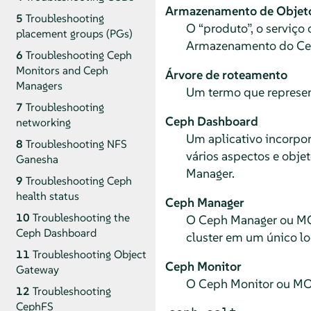
Armazenamento de Objet
5
Troubleshooting
O “produto”, o serviço
placement groups (PGs)
Armazenamento do Cep
6
Troubleshooting Ceph
Monitors and Ceph
Árvore de roteamento
Managers
Um termo que represen
7
Troubleshooting
Ceph Dashboard
networking
Um aplicativo incorpo
8
Troubleshooting NFS
vários aspectos e obj
Ganesha
Manager.
9
Troubleshooting Ceph
health status
Ceph Manager
10
Troubleshooting the
O Ceph Manager ou MGR
Ceph Dashboard
cluster em um único lo
11
Troubleshooting Object
Ceph Monitor
Gateway
O Ceph Monitor ou MON
12
Troubleshooting
CephFS