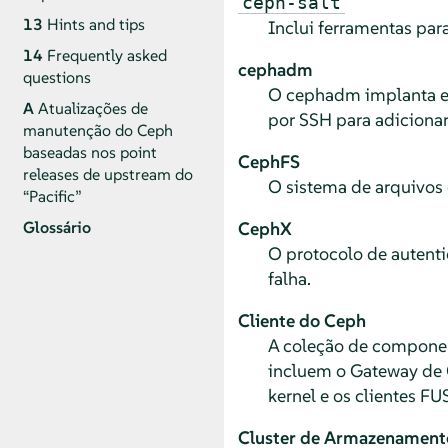
ceph-salt
13
Hints and tips
Inclui ferramentas par
14
Frequently asked
cephadm
questions
O cephadm implanta e 
A
Atualizações de
por SSH para adicionar
manutenção do Ceph
baseadas nos point
CephFS
releases de upstream do
O sistema de arquivos
“Pacific”
CephX
Glossário
O protocolo de autent
falha.
Cliente do Ceph
A coleção de compone
incluem o Gateway de O
kernel e os clientes F
Cluster de Armazenament