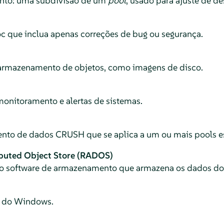
nto: uma subdivisão de um
pool
, usado para ajuste de 
c que inclua apenas correções de bug ou segurança.
a armazenamento de objetos, como imagens de disco.
monitoramento e alertas de sistemas.
ento de dados CRUSH que se aplica a um ou mais pools es
ibuted Object Store (RADOS)
do software de armazenamento que armazena os dados d
o do Windows.