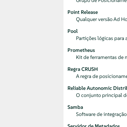
Grupo de Posicioname
Point Release
Qualquer versão Ad Ho
Pool
Partições lógicas par
Prometheus
Kit de ferramentas de 
Regra CRUSH
A regra de posicionam
Reliable Autonomic Distr
O conjunto principal 
Samba
Software de integraçã
Servidor de Metadados