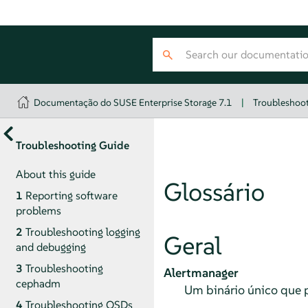
Documentação do SUSE Enterprise Storage 7.1
|
Troubleshoo
Troubleshooting Guide
About this guide
Glossário
1
Reporting software
problems
2
Troubleshooting logging
Geral
and debugging
3
Troubleshooting
Alertmanager
cephadm
Um binário único que pr
4
Troubleshooting OSDs