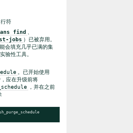
的换行符
、
ans find
）已被弃用。
st-jobs
能会填充几乎已满的集
实验性工具。
。已开始使用
edule
户，应在升级前将
，并在之前
_schedule
除
h_purge_schedule
