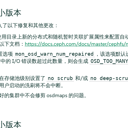
5 小版本
小版本引入了以下修复和其他更改：
可以使用目录上新的分布式和随机暂时关联扩展属性来配置自
以下文档：
https://docs.ceph.com/docs/master/cephfs/
配置选项
，该选项默认设
mon_osd_warn_num_repaired
据中的 I/O 错误数超过此数量，则会生成
OSD_TOO_MAN
在存储池级别设置了
和/或
no scrub
no deep-scru
用户启动的洗刷将不会中断。
的集群中不会修剪 osdmaps 的问题。
4 小版本