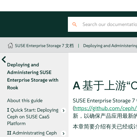
SUSE Enterprise Storage 7 文档
|
Deploying and Administering
Deploying and
Administering SUSE
Enterprise Storage with
A
基于上游“Oc
Rook
SUSE Enterprise St
About this guide
(
https://github.com/ceph
I
Quick Start: Deploying
新，以确保产品应用最新的
Ceph on SUSE CaaS
Platform
本章简要介绍有关已经或
II
Administrating Ceph