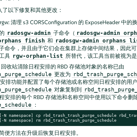
小版本引入了以下修复和其他更改：
gw: 清理 s3 CORSConfiguration 的 ExposeHeader 中
立的
子命令（
radosgw-admin
radosgw-admin orph
和
orphans finish
radosgw-admin orphans li
子命令，并且由于它们会在集群上存储中间结果，因此可
工具
所替代，该工具当前被视为是
rgw-orphan-list
D 回收站清除日程安排的 RBD 存储池对象的名称已由
更改为
h_purge_schedule
rbd_trash_purge_sch
日程安排功能并配置了每个存储池或名称空间日程安排的用
对象复制到
h_purge_schedule
rbd_trash_purge
程安排的每个 RBD 存储池和名称空间中使用以下命令删
：
e_schedule
[-N namespace] cp rbd_trash_trash_purge_schedule rbd_tras
[-N namespace] rm rbd_trash_trash_purge_schedule
简便方法在升级后恢复日程安排。