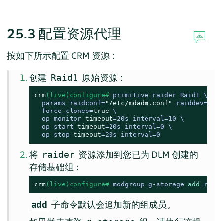
25.3
配置资源代理
按如下所示配置 CRM 资源：
创建
原始资源：
Raid1
crm
(live)configure# 
primitive raider Raid1 \

  params raidconf=
"/etc/mdadm.conf"
 raiddev=/dev
  force_clones=
true
 \

  op monitor 
timeout
=20s interval=10 \

  op start 
timeout
=20s interval=0 \

  op stop 
timeout
=20s interval=0
将
资源添加到您已为 DLM 创建的
raider
存储基础组：
crm
(live)configure# 
modgroup g-storage 
add
 raid
子命令默认会追加新的组成员。
add