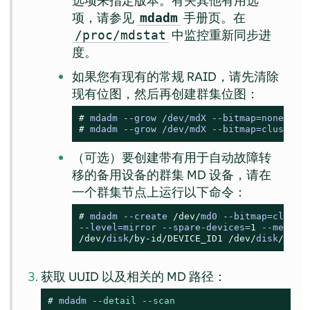
选项来指定版本。有关其他有用选
项，请参见
手册页。在
mdadm
中监控重新同步进
/proc/mdstat
度。
如果您有现有的常规 RAID，请先清除
现有位图，然后再创建群集位图：
# 
mdadm --grow /dev/mdX --bitmap=none
# 
mdadm --grow /dev/mdX --bitmap=clustere
（可选）要创建带有用于自动故障转
移的备用设备的群集 MD 设备，请在
一个群集节点上运行以下命令：
# 
mdadm 
--
create 
/dev/
md0 
--
bitmap
=
cluste
--
level
=
mirror 
--
spare
-
devices
=
1
--
metada
/dev/
disk
/by-id/
DEVICE_ID1
/dev/
disk
/by-i
获取 UUID 以及相关的 MD 路径：
# 
mdadm 
--detail
--scan