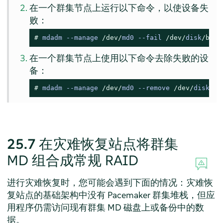
在一个群集节点上运行以下命令，以使设备失
败：
# 
mdadm 
--
manage 
/dev/
md0 
--
fail 
/dev/
disk
/by-i
在一个群集节点上使用以下命令去除失败的设
备：
# 
mdadm 
--
manage 
/dev/
md0 
--
remove 
/dev/
disk
/by
25.7
在灾难恢复站点将群集
MD 组合成常规 RAID
进行灾难恢复时，您可能会遇到下面的情况：灾难恢
复站点的基础架构中没有 Pacemaker 群集堆栈，但应
用程序仍需访问现有群集 MD 磁盘上或备份中的数
据。