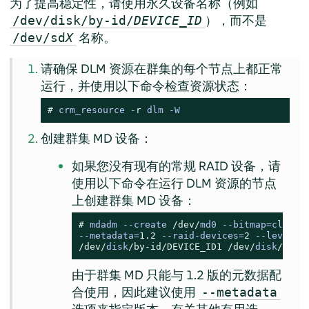
为了提高稳定性，请使用永久设备名称（例如
），而不是
/dev/disk/by-id/
DEVICE_ID
名称。
/dev/sd
X
请确保 DLM 资源在群集的每个节点上都正常
运行，并使用以下命令检查资源状态：
# 
crm_resource -
r
 dlm -W
创建群集 MD 设备：
如果您没有现有的常规 RAID 设备，请
使用以下命令在运行 DLM 资源的节点
上创建群集 MD 设备：
# 
mdadm 
--
create 
/dev/
md0 
--
bitmap
=
--
metadata
=
1.2
--
raid
-
devices
=
2
--
level
=
/dev/
disk
/by-id/
DEVICE_ID1
/dev/
disk
/by-i
由于群集 MD 只能与 1.2 版的元数据配
合使用，因此建议使用
--metadata