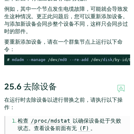
例如，其中一个节点发生电缆故障，可能就会导致发
生这种情况。更正此问题后，您可以重新添加设备。
与添加新设备会同步整个设备不同，这样只会同步过
时的部件。
要重新添加设备，请在一个群集节点上运行以下命
令：
# 
mdadm 
--
manage 
/dev/
md0 
--
re
-
add 
/dev/
disk
/by-id/
DE
25.6
去除设备
在运行时去除设备以进行替换之前，请执行以下操
作：
检查
以确保设备处于失败
/proc/mdstat
状态。查看设备前面有无
。
(F)