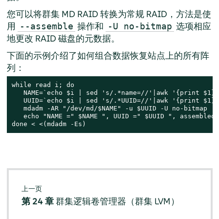
您可以将群集 MD RAID 转换为常规 RAID，方法是使
用
操作和
选项相应
--assemble
-U no-bitmap
地更改 RAID 磁盘的元数据。
下面的示例介绍了如何组合数据恢复站点上的所有阵
列：
while read i; do

   NAME=`echo $i | sed 's/.*name=//'|awk '{print $1}'
   UUID=`echo $i | sed 's/.*UUID=//'|awk '{print $1}'`
   mdadm -AR "/dev/md/$NAME" -u $UUID -U no-bitmap

   echo "NAME =" $NAME ", UUID =" $UUID ", assembled."
done < <(mdadm -Es)
上一页
第 24 章
群集逻辑卷管理器（群集 LVM）