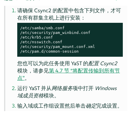
请确保 Csync2 的配置中包含下列文件，才可
在所有群集主机上进行安装：
/etc/samba/smb.conf

/etc/security/pam_winbind.conf

/etc/krb5.conf

/etc/nsswitch.conf

/etc/security/pam_mount.conf.xml

/etc/pam.d/common-session
您也可以为此任务使用 YaST 的
配置 Csync2
模块，请参见
第 4.7 节 “将配置传输到所有节
点”
。
运行 YaST 并从
网络服务
项中打开
Windows
域成员资格
模块。
输入域或工作组设置然后单击
确定
完成设置。