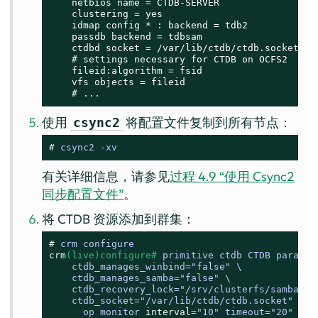
    netbios name = CTDB-SERVER

    clustering = yes

    idmap config * : backend = tdb2

    passdb backend = tdbsam

    ctdbd socket = /var/lib/ctdb/ctdb.socket

    # settings necessary for CTDB on OCFS2

    fileid:algorithm = fsid

    vfs objects = fileid

    # ...
使用
将配置文件复制到所有节点：
csync2
# 
csync2 -xv
有关详细信息，请参见
过程 4.9 “使用 Csync2
同步配置文件”
。
将 CTDB 资源添加到群集：
# 
crm configure
crm
(live)configure# 
primitive ctdb CTDB params \
    ctdb_manages_winbind
=
"false" \

    ctdb_manages_samba
=
"false" \

    ctdb_recovery_lock
=
"/srv/clusterfs/samba/ctd
    ctdb_socket
=
"/var/lib/ctdb/ctdb.socket" \

      op monitor 
interval
=
"10" timeout
=
"20" \
