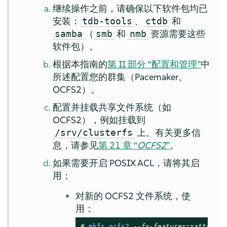
继续操作之前，请确保以下软件包均已
安装：
、
和
tdb-tools
ctdb
（
和
资源需要这些
samba
smb
nmb
软件包）。
根据本指南的
第 II 部分 “配置和管理”
中
所述配置您的群集（Pacemaker、
OCFS2）。
配置并挂载共享文件系统（如
OCFS2），例如挂载到
上。有关更多信
/srv/clusterfs
息，请参见
第 21 章 “
OCFS2
”
。
如果需要开启 POSIX ACL，请将其启
用：
对新的 OCFS2 文件系统，使
用：
# 
mkfs.ocfs2 
--fs-features=xattr ...