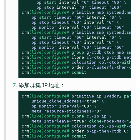
      op 
start
interval
=
"0" timeout
=
"90" \

      op stop 
interval
=
"0" timeout
=
"100"
crm
(live)configure# 
primitive nmb systemd:nmb \

    op 
start
 timeout
=
"60" 
interval
=
"0" \

    op stop timeout
=
"60" 
interval
=
"0" \

    op monitor 
interval
=
"60" timeout
=
"60"
crm
(live)configure# 
primitive smb systemd:smb \

    op 
start
 timeout
=
"60" 
interval
=
"0" \

    op stop timeout
=
"60" 
interval
=
"0" \

    op monitor 
interval
=
"60" timeout
=
"60"
crm
(live)configure# 
group
 g-ctdb ctdb nmb smb
crm
(live)configure# 
clone
 cl-ctdb g-ctdb meta i
crm
(live)configure# 
colocation col-ctdb-
with
-cl
crm
(live)configure# 
order
 o-clusterfs-then-ctdb
crm
(live)configure# 
commit
添加群集 IP 地址：
crm
(live)configure# 
primitive ip IPaddr2 
params
    unique_clone_address=
"true"
 \

    op monitor interval=
"60"
 \

    meta resource-stickiness=
"0"
crm
(live)configure# 
clone
 cl-ip ip \

    meta interleave=
"true"
clone
-node-max=
"2"
 g
crm
(live)configure# 
colocation col-ip-
with
-ctdb
crm
(live)configure# 
order
 o-ip-then-ctdb 
0
: cl-
crm
(live)configure# 
commit