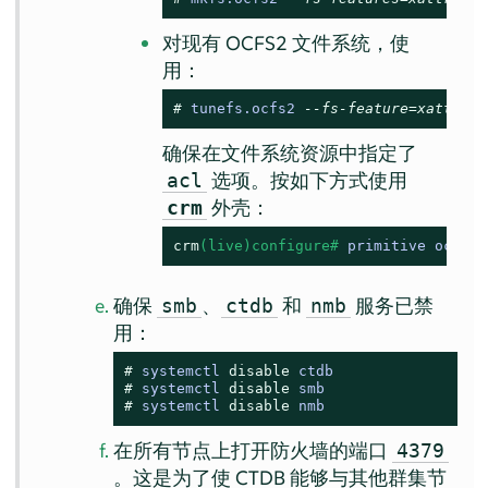
对现有 OCFS2 文件系统，使
用：
# 
tunefs.ocfs2 
--fs-feature=xattr DE
确保在文件系统资源中指定了
选项。按如下方式使用
acl
外壳：
crm
crm
(live)configure# 
primitive ocfs2
-
确保
、
和
服务已禁
smb
ctdb
nmb
用：
# 
systemctl 
disable
 ctdb
# 
systemctl 
disable
 smb
# 
systemctl 
disable
 nmb
在所有节点上打开防火墙的端口
4379
。这是为了使 CTDB 能够与其他群集节