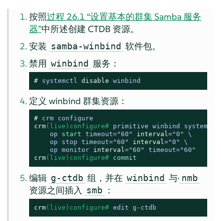
按照
过程 26.1 “设置基本的群集 Samba 服务
器”
中所述创建 CTDB 资源。
安装
软件包。
samba-winbind
禁用
服务：
winbind
# 
systemctl 
disable
 winbind
定义 winbind 群集资源：
# 
crm configure
crm
(live)configure# 
primitive winbind systemd:wi
    op 
start
 timeout
=
"60" 
interval
=
"0" \

    op stop timeout
=
"60" 
interval
=
"0" \

    op monitor 
interval
=
"60" timeout
=
"60"
crm
(live)configure# 
commit
编辑
组，并在
与·
g-ctdb
winbind
nmb
资源之间插入
：
smb
crm
(live)configure# 
edit 
g
-ctdb