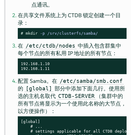
点通讯。
在共享文件系统上为 CTDB 锁定创建一个目
录：
# 
mkdir
 -p /srv/clusterfs/samba/
在
中插入包含群集中
/etc/ctdb/nodes
每个节点的所有私用 IP 地址的所有节点：
192.168.1.10

192.168.1.11
配置 Samba。在
/etc/samba/smb.conf
的
部分中添加下面几行。使用所
[global]
选的主机名取代
（集群中的
CTDB-SERVER
所有节点将显示为一个使用此名称的大节点，
以方便操作）：
[global]

    # ...

    # settings applicable for all CTDB deploymen