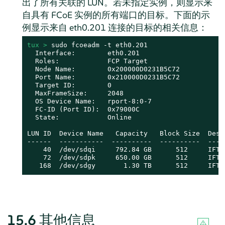
出了所有关联的 LUN。若未指定实例，则显示来
自具有 FCoE 实例的所有端口的目标。下面的示
例显示来自 eth0.201 连接的目标的相关信息：
tux > 
sudo fcoeadm -t eth0.201

  Interface:        eth0.201

  Roles:            FCP Target

  Node Name:        0x200000D0231B5C72

  Port Name:        0x210000D0231B5C72

  Target ID:        0

  MaxFrameSize:     2048

  OS Device Name:   rport-8:0-7

  FC-ID (Port ID):  0x79000C

  State:            Online

LUN ID  Device Name   Capacity   Block Size  Descr
------  -----------  ----------  ----------  ----
    40  /dev/sdqi     792.84 GB      512     IFT 
    72  /dev/sdpk     650.00 GB      512     IFT 
   168  /dev/sdgy       1.30 TB      512     IFT 
15.6
其他信息