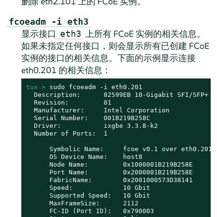
删除 eth2.101 上的 FCoE 实例。
fcoeadm -i eth3
显示接口
上所有 FCoE 实例的相关信息。
eth3
如果未指定任何接口，则会显示所有已创建 FCoE
实例的接口的相关信息。下面的示例显示连接
eth0.201 的相关信息：
tux > 
sudo fcoeadm -i eth0.201

  Description:      82599EB 10-Gigabit SFI/SFP+ Ne
  Revision:         01

  Manufacturer:     Intel Corporation

  Serial Number:    001B219B258C

  Driver:           ixgbe 3.3.8-k2

  Number of Ports:  1

      Symbolic Name:     fcoe v0.1 over eth0.201

      OS Device Name:    host8

      Node Name:         0x1000001B219B258E

      Port Name:         0x2000001B219B258E

      FabricName:        0x2001000573D38141

      Speed:             10 Gbit

      Supported Speed:   10 Gbit

      MaxFrameSize:      2112

      FC-ID (Port ID):   0x790003
