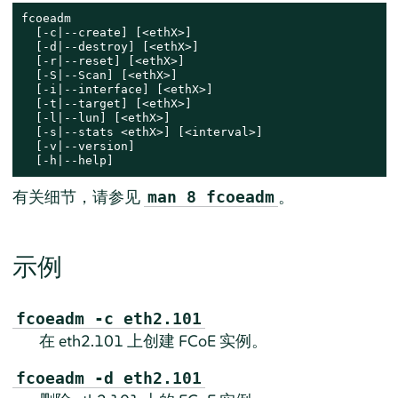
fcoeadm

  [-c|--create] [<ethX>]

  [-d|--destroy] [<ethX>]

  [-r|--reset] [<ethX>]

  [-S|--Scan] [<ethX>]

  [-i|--interface] [<ethX>]

  [-t|--target] [<ethX>]

  [-l|--lun] [<ethX>]

  [-s|--stats <ethX>] [<interval>]

  [-v|--version]

  [-h|--help]
有关细节，请参见
。
man 8 fcoeadm
示例
fcoeadm -c eth2.101
在 eth2.101 上创建 FCoE 实例。
fcoeadm -d eth2.101