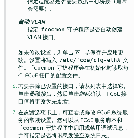
指定适配器是否需要数据中心桥接（通常
会需要）。
自动 VLAN
指定
守护程序是否自动创建
fcoemon
VLAN 接口。
如果修改设置，则单击
下一步
保存并应用更
改。设置将写入
文
/etc/fcoe/cfg-eth
X
件。
守护程序会在初始化时读取每
fcoemon
个 FCoE 接口的配置文件。
若要去除已设置的接口，请从列表中选择它。
单击
删除接口
，然后单击
继续
确认。FCoE 接
口值将更改为
未配置
。
在
配置
选项卡上，可查看或修改 FCoE 系统服
务的常规设置。您可以从 FCoE 服务脚本和
守护程序中启用或禁用调试讯息，
fcoemon
并可指定是否将讯息发送至系统日志。