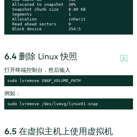
  Allocated to snapshot  30%

  Snapshot chunk size    8.00 KB

  Segments               1

  Allocation             inherit

  Read ahead sectors     0

  Block device           254:5
6.4
删除 Linux 快照
打开终端控制台，然后输入
sudo lvremove 
SNAP_VOLUME_PATH
例如：
sudo lvremove /dev/lvmvg/linux01-snap
6.5
在虚拟主机上使用虚拟机