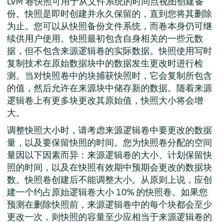
LVM 卷快照可用于从文件系统的时间点视图创建备
份。快照是即时创建并永久保留的，直到您将其删除
为止。您可以从快照备份文件系统，而卷本身仍可继
续供用户使用。快照最初包含自身相关的一些元数
据，但不包含来源逻辑卷的实际数据。快照使用写时
复制技术在原始数据块中的数据发生更改时进行检
测。当对快照卷中的块捕获快照时，它会复制所包含
的值，然后允许在来源块中储存新的数据。随着来源
逻辑卷上有更多块更改其原始值，快照大小将会增
大。
调整快照大小时，请考虑来源逻辑卷中要更改的数据
量，以及要保留快照的时间。您为快照卷分配的空间
量因以下因素而异：来源逻辑卷的大小、计划保留快
照的时间，以及在快照有效期中预期会更改的数据块
数。快照卷创建后不能调整大小。从原则上说，应创
建一个约占原始逻辑卷大小 10% 的快照卷。如果您
预测在删除快照前，来源逻辑卷中的每个块都会至少
更改一次，则快照的容量至少应相当于来源逻辑卷的