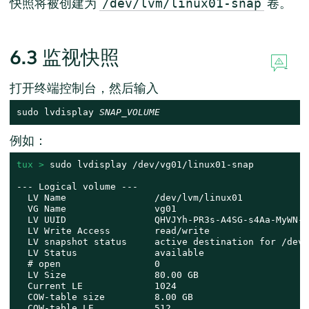
快照将被创建为
卷。
/dev/lvm/linux01-snap
6.3
监视快照
打开终端控制台，然后输入
sudo lvdisplay 
SNAP_VOLUME
例如：
tux > 
sudo lvdisplay /dev/vg01/linux01-snap

--- Logical volume ---

  LV Name                /dev/lvm/linux01

  VG Name                vg01

  LV UUID                QHVJYh-PR3s-A4SG-s4Aa-MyWN-R
  LV Write Access        read/write

  LV snapshot status     active destination for /dev/
  LV Status              available

  # open                 0

  LV Size                80.00 GB

  Current LE             1024

  COW-table size         8.00 GB

  COW-table LE           512
