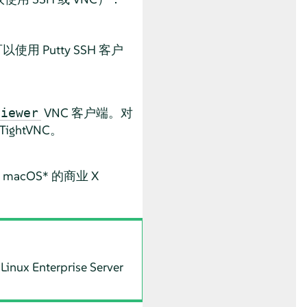
以使用 Putty SSH 客户
VNC 客户端。对
viewer
ightVNC。
macOS* 的商业 X
Linux Enterprise Server