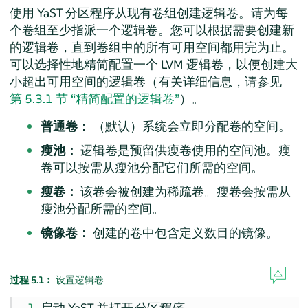
使用 YaST 分区程序从现有卷组创建逻辑卷。请为每
个卷组至少指派一个逻辑卷。您可以根据需要创建新
的逻辑卷，直到卷组中的所有可用空间都用完为止。
可以选择性地精简配置一个 LVM 逻辑卷，以便创建大
小超出可用空间的逻辑卷（有关详细信息，请参见
第 5.3.1 节 “精简配置的逻辑卷”
）。
普通卷：
（默认）系统会立即分配卷的空间。
瘦池：
逻辑卷是预留供瘦卷使用的空间池。瘦
卷可以按需从瘦池分配它们所需的空间。
瘦卷：
该卷会被创建为稀疏卷。瘦卷会按需从
瘦池分配所需的空间。
镜像卷：
创建的卷中包含定义数目的镜像。
过程 5.1︰
设置逻辑卷
启动 YaST 并打开
分区程序
。