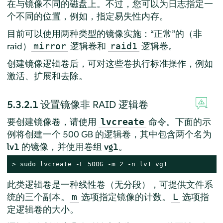
在与镜像不同的磁盘上。不过，您可以为日志指定一
个不同的位置，例如，指定易失性内存。
目前可以使用两种类型的镜像实施：“正常”的（非
raid）
逻辑卷和
逻辑卷。
mirror
raid1
创建镜像逻辑卷后，可对这些卷执行标准操作，例如
激活、扩展和去除。
5.3.2.1
设置镜像非 RAID 逻辑卷
要创建镜像卷，请使用
命令。下面的示
lvcreate
例将创建一个 500 GB 的逻辑卷，其中包含两个名为
lv1
的镜像，并使用卷组
vg1
。
> 
sudo
 lvcreate -L 500G -m 2 -n lv1 vg1
此类逻辑卷是一种线性卷（无分段），可提供文件系
统的三个副本。
选项指定镜像的计数。
选项指
m
L
定逻辑卷的大小。