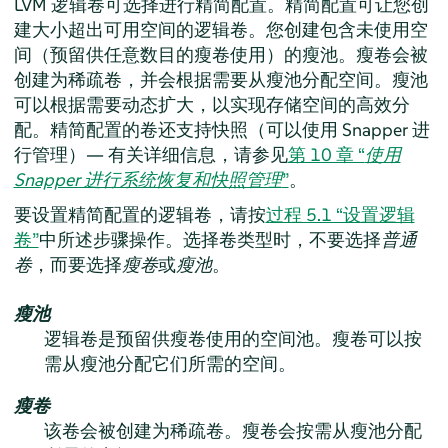
LVM 逻辑卷可选择进行精简配置。精简配置可让您创
建大小超出可用空间的逻辑卷。您创建包含未使用空
间（预留供任意数目的瘦卷使用）的瘦池。瘦卷会被
创建为稀疏卷，并会根据需要从瘦池分配空间。瘦池
可以根据需要动态扩大，以实现存储空间的高效分
配。精简配置的卷还支持快照（可以使用 Snapper 进
行管理）— 有关详细信息，请参见
第 10 章 “
使用
Snapper 进行系统恢复和快照管理
”
。
要设置精简配置的逻辑卷，请按
过程 5.1 “设置逻辑
卷”
中所述步骤操作。选择卷类型时，不要选择
普通
卷
，而要选择
瘦卷
或
瘦池
。
瘦池
逻辑卷是预留供瘦卷使用的空间池。瘦卷可以按
需从瘦池分配它们所需的空间。
瘦卷
该卷会被创建为稀疏卷。瘦卷会按需从瘦池分配