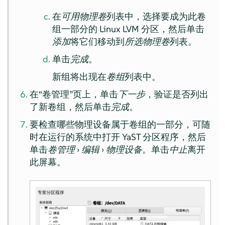
在
可用物理卷
列表中，选择要成为此卷
组一部分的 Linux LVM 分区，然后单击
添加
将它们移动到
所选物理卷
列表。
单击
完成
。
新组将出现在
卷组
列表中。
在“卷管理”页上，单击
下一步
，验证是否列出
了新卷组，然后单击
完成
。
要检查哪些物理设备属于卷组的一部分，可随
时在运行的系统中打开 YaST 分区程序，然后
单击
卷管理
›
编辑
›
物理设备
。单击
中止
离开
此屏幕。