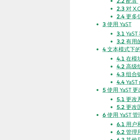
2.2
配置
2.3
对 X
2.4
更多
3
使用 YaST
3.1
YaS
3.2
有用
4
文本模式下的 
4.1
在模
4.2
高级
4.3
组合
4.4
YaS
5
使用 YaST
5.1
更改
5.2
更改
6
使用 YaST 
6.1
用户
6.2
管理
6.3
其他