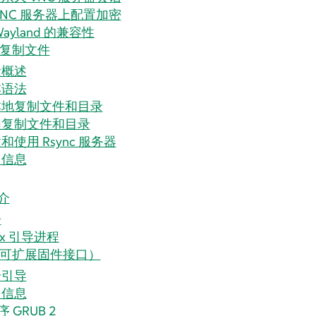
VNC 服务器上配置加密
Wayland 的兼容性
c 复制文件
念概述
本语法
本地复制文件和目录
程复制文件和目录
和使用 Rsync 服务器
多信息
介
语
nux 引导进程
统一可扩展固件接口）
全引导
多信息
GRUB 2