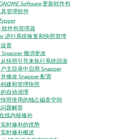
GNOME Software
更新软件包
工具管理软件
ypper
 - 软件包管理器
pper 进行系统恢复和快照管理
认设置
 Snapper 撤消更改
过从快照引导来执行系统回滚
户主目录中启用 Snapper
并修改 Snapper 配置
动创建和管理快照
照的自动清理
示快照使用的独占磁盘空间
见问题解答
 的在线内核修补
核实时修补的优势
核实时修补概述