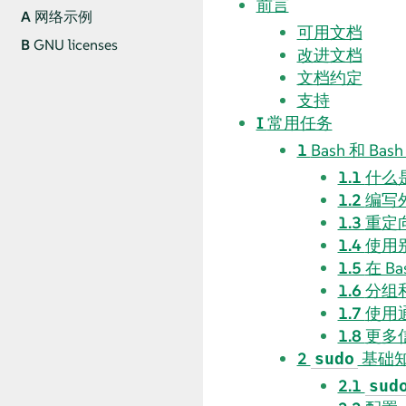
前言
A
网络示例
可用文档
B
GNU licenses
改进文档
文档约定
支持
I
常用任务
1
Bash 和 Bas
1.1
什么
1.2
编写
1.3
重定
1.4
使用
1.5
在 B
1.6
分组
1.7
使用
1.8
更多
2
基础
sudo
2.1
sud