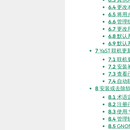
6.4
更改
6.5
将用
6.6
管理
6.7
更改
6.8
默认
6.9
默认
7
YaST 联机更
7.1
联机
7.2
安装
7.3
查看
7.4
自动
8
安装或去除
8.1
术语
8.2
注册
8.3
使用 
8.4
管理
8.5
GNOM