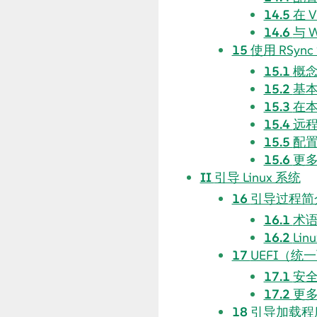
14.5
在 
14.6
与 
15
使用 RSyn
15.1
概
15.2
基
15.3
在
15.4
远
15.5
配置
15.6
更
II
引导 Linux 系统
16
引导过程简
16.1
术
16.2
Li
17
UEFI（
17.1
安
17.2
更
18
引导加载程序 