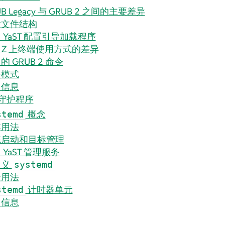
UB Legacy 与 GRUB 2 之间的主要差异
置文件结构
 YaST 配置引导加载程序
M Z 上终端使用方式的差异
的 GRUB 2 命令
援模式
多信息
守护程序
概念
stemd
本用法
统启动和目标管理
 YaST 管理服务
定义
systemd
级用法
计时器单元
stemd
多信息