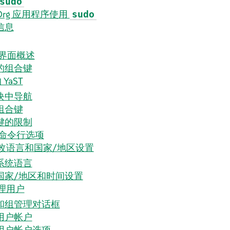
sudo
.Org 应用程序使用
sudo
信息
T 界面概述
的组合键
YaST
块中导航
组合键
键的限制
T 命令行选项
 更改语言和国家/地区设置
系统语言
国家/地区和时间设置
管理用户
和组管理对话框
用户帐户
用户帐户选项