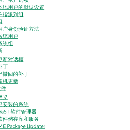
本地用户的默认设置
户指派到组
组
用户身份验证方法
系统用户
系统组
新
更新对话框
补丁
已撤回的补丁
联机更新
软件
定义
已安装的系统
YaST 软件管理器
软件储存库和服务
E Package Updater