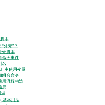
h 脚本
是
“
外壳
”
？
外壳脚本
向命令事件
别名
ash 中使用变量
和组合命令
通用流程构造
信息
知识
基本用法
o