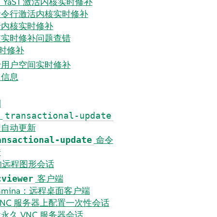
 YaST 激活内核实时修补
命令行激活内核实时修补
行内核实时修补
核实时修补问题查错
时修补
于用户空间实时修补
多信息
制
用
transactional-update
理自动更新
命令
ansactional-update
错
 的远程图形会话
客户端
cviewer
mmina：远程桌面客户端
VNC 服务器上配置一次性会话
永久 VNC 服务器会话