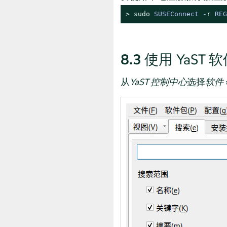
> 
sudo
SUSEConnect -
r
 REG
8.3
使用 YaST
从
YaST 控制中心
选择
软件