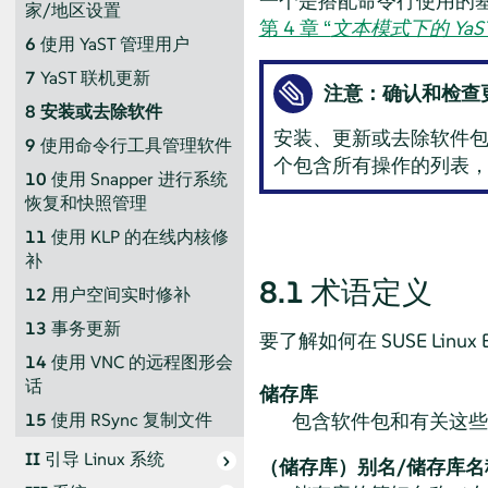
一个是搭配命令行使用的基
家/地区设置
第 4 章 “
文本模式下的 YaS
6
使用 YaST 管理用户
7
YaST 联机更新
注意：确认和检查
8
安装或去除软件
安装、更新或去除软件
9
使用命令行工具管理软件
个包含所有操作的列表
10
使用 Snapper 进行系统
恢复和快照管理
11
使用 KLP 的在线内核修
补
8.1
术语定义
12
用户空间实时修补
13
事务更新
要了解如何在
SUSE Linux E
14
使用 VNC 的远程图形会
话
储存库
包含软件包和有关这些
15
使用 RSync 复制文件
II
引导 Linux 系统
（储存库）别名/储存库名