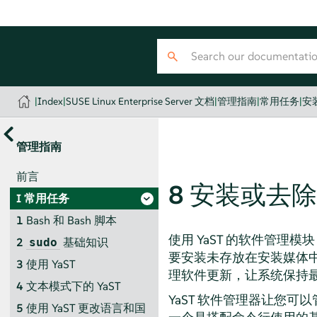
|
Index
|
SUSE Linux Enterprise Server 文档
|
管理指南
|
常用任务
|
安
管理指南
前言
8
安装或去除
I
常用任务
1
Bash 和 Bash 脚本
使用 YaST 的软件管理
2
基础知识
sudo
要安装未存放在安装媒体中
3
使用 YaST
理软件更新，让系统保持
4
文本模式下的 YaST
YaST 软件管理器让您可以
5
使用 YaST 更改语言和国