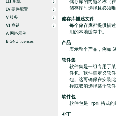
储存库的简短名称（在 Z
III
系统
储存库时选择且必须唯
IV
硬件配置
V
服务
储存库描述文件
每个储存库都提供描述
VI
查错
用的本地缓存中。
A
网络示例
B
GNU licenses
产品
表示整个产品，例如
S
软件集
软件集是一组专用于某
件包。软件集定义软件
包。这可确保在安装此
择或取消选择某个软件
软件包
软件包是
格式的
rpm
补丁