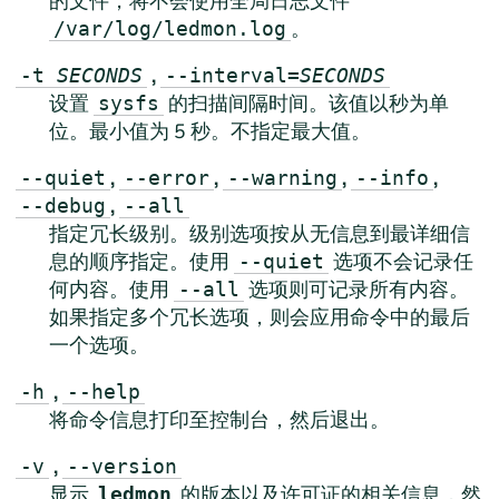
的文件，将不会使用全局日志文件
。
/var/log/ledmon.log
,
-t
SECONDS
--interval=
SECONDS
设置
的扫描间隔时间。该值以秒为单
sysfs
位。最小值为 5 秒。不指定最大值。
,
,
,
,
--quiet
--error
--warning
--info
,
--debug
--all
指定冗长级别。级别选项按从无信息到最详细信
息的顺序指定。使用
选项不会记录任
--quiet
何内容。使用
选项则可记录所有内容。
--all
如果指定多个冗长选项，则会应用命令中的最后
一个选项。
,
-h
--help
将命令信息打印至控制台，然后退出。
,
-v
--version
显示
的版本以及许可证的相关信息，然
ledmon