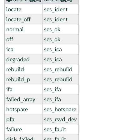
locate
ses_ident
locate_off
ses_ident
normal
ses_ok
off
ses_ok
ica
ses_ica
degraded
ses_ica
rebuild
ses_rebuild
rebuild_p
ses_rebuild
ifa
ses_ifa
failed_array
ses_ifa
hotspare
ses_hotspare
pfa
ses_rsvd_dev
failure
ses_fault
disk_failed
ses_fault