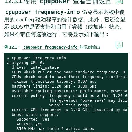
12.3.1
使用
查看当前设置
cpupower
命令显示内核中使
cpupower frequency-info
用的 cpufreq 驱动程序的统计数据。此外，它还会显
示 BIOS 中是否支持和启用了睿频（或加速）状态。
如果不带任何选项运行，它将显示如下输出：
例 12.1︰
的示例输出
cpupower frequency-info
# 
cpupower frequency-info

analyzing CPU 0:

  driver: intel_pstate

  CPUs which run at the same hardware frequency: 0

  CPUs which need to have their frequency coordinated
  maximum transition latency: 0.97 ms.

  hardware limits: 1.20 GHz - 3.80 GHz

  available cpufreq governors: performance, powersave

  current policy: frequency should be within 1.20 GHz
                  The governor "powersave" may decide
                  within this range.

  current CPU frequency is 3.40 GHz (asserted by call
  boost state support:

    Supported: yes

    Active: yes

    3500 MHz max turbo 4 active cores
