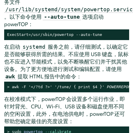
务文件
/usr/lib/systemd/system/powertop.servic
。以下命令使用
选项启动
--auto-tune
powerTOP：
ExecStart=/usr/sbin/powertop --auto-tune
在启动
服务之前，请仔细测试，以确定它
systemd
是否能够获得所需的结果。不应使用 USB 键盘，鼠标
也不应进入节能模式，以免不断唤醒它们并干扰其他
设备。为了更方便地进行测试和编辑配置，请使用
提取 HTML 报告中的命令：
awk
> 
awk -F '</?td ?>' '/tune/ { print $4 }' 
POWERREPORT
在校准模式下，powerTOP 会设置多个运行作业，即
针对背光、CPU、Wi-Fi、USB 设备和磁盘使用不同
的空闲设置，此外，在电池供电时，powerTOP 还可
帮助您确定最佳的亮度设置：
> 
sudo
powertop 
--calibrate