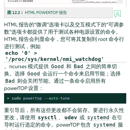
图 12.2︰
HTML POWERTOP 报告
HTML 报告的“微调”选项卡以及交互模式下的“可调参
数”选项卡都提供了用于测试各种电源设置的命令。
HTML 报告会列显命令，您可将其复制到 root 命令行
进行测试，例如
echo '0' >
'/proc/sys/kernel/nmi_watchdog'
。ncurses 模式提供
和
之间的简单切
Good
Bad
换。选择
会运行一个命令来启用节能；选择
Good
则会关闭节能。通过一条命令启用所有
Bad
powerTOP 设置：
> 
sudo
powertop --
auto
-tune
重引导后，所有这些更改都不会留存。要进行永久性
更改，请使用
、
或
在引
sysctl
udev
systemd
导时运行选定的命令。powerTOP 包含
服
systemd