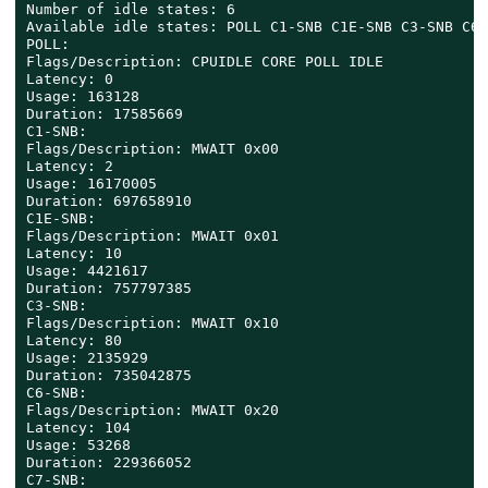
Number of idle states: 6

Available idle states: POLL C1-SNB C1E-SNB C3-SNB C6-
POLL:

Flags/Description: CPUIDLE CORE POLL IDLE

Latency: 0

Usage: 163128

Duration: 17585669

C1-SNB:

Flags/Description: MWAIT 0x00

Latency: 2

Usage: 16170005

Duration: 697658910

C1E-SNB:

Flags/Description: MWAIT 0x01

Latency: 10

Usage: 4421617

Duration: 757797385

C3-SNB:

Flags/Description: MWAIT 0x10

Latency: 80

Usage: 2135929

Duration: 735042875

C6-SNB:

Flags/Description: MWAIT 0x20

Latency: 104

Usage: 53268

Duration: 229366052

C7-SNB:
