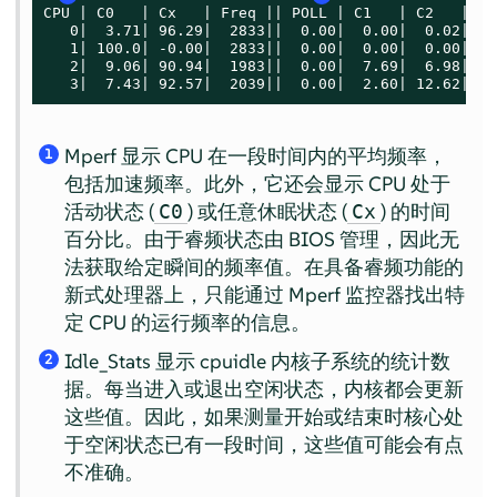
CPU | C0   | Cx   | Freq || POLL | C1   | C2   | C3

   0|  3.71| 96.29|  2833||  0.00|  0.00|  0.02| 96.
   1| 100.0| -0.00|  2833||  0.00|  0.00|  0.00|  0.
   2|  9.06| 90.94|  1983||  0.00|  7.69|  6.98| 76.
   3|  7.43| 92.57|  2039||  0.00|  2.60| 12.62| 77
Mperf 显示 CPU 在一段时间内的平均频率，
1
包括加速频率。此外，它还会显示 CPU 处于
活动状态 (
) 或任意休眠状态 (
) 的时间
C0
Cx
百分比。由于睿频状态由 BIOS 管理，因此无
法获取给定瞬间的频率值。在具备睿频功能的
新式处理器上，只能通过 Mperf 监控器找出特
定 CPU 的运行频率的信息。
Idle_Stats 显示 cpuidle 内核子系统的统计数
2
据。每当进入或退出空闲状态，内核都会更新
这些值。因此，如果测量开始或结束时核心处
于空闲状态已有一段时间，这些值可能会有点
不准确。