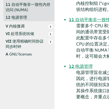
内核控制组 (
“
cgr
11
自动平衡非一致性内存
状结构组织进程
访问 (NUMA)
12
电源管理
11
自动平衡非一致性内
需要多个 CPU
V
内核微调
间的通讯带宽受限
VI
处理系统转储
此配置中存在多个
VII
使用精确时间协议
CPU 的位置决
同步时钟
自动平衡 NUM
A
GNU licenses
时，这可能会大
12
电源管理
电源管理旨在减
因此，进行电源
统的不同级别实施
其操作系统接口
要概念，并重点