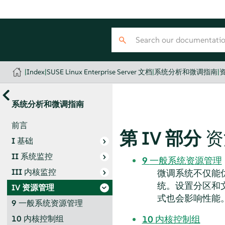
|
Index
|
SUSE Linux Enterprise Server 文档
|
系统分析和微调指南
|
系统分析和微调指南
前言
第 IV 部分
资
I
基础
II
系统监控
9
一般系统资源管理
III
内核监控
微调系统不仅能
统。设置分区和
IV
资源管理
式也会影响性能
9
一般系统资源管理
10
内核控制组
10
内核控制组