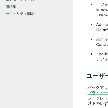
デフォル
用語集
kubew
セキュリティ開示
`kub
Admi
Hel
Admis
Con
`pol
デフォ
ユーザ
バックアッ
プライベート
シークレッ
以下のいず