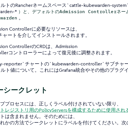
トのRancherネームスペース`cattle-kubewarden-system
arden-*
）と、デフォルトのAdmission Controllerネ
。
ewarden
ssion Controllerに必要なリソースは、
mチャートを介してインストールされます。
sion ControllerのCRDは、Admission
trollerコントローラーによって復元後に調整されます。
icy-reporter`チャートの`kubewarden-controller`サブチ
ルト値について。これにはGrafana統合やその他のプラ
ーシークレット
ププロセスには、正しくラベル付けされていない限り、
レジストリ用のPolicyServersを構成するために使用さ
トは含まれません。そのためには、
れかの方法でシークレットにラベルを付けてください。次