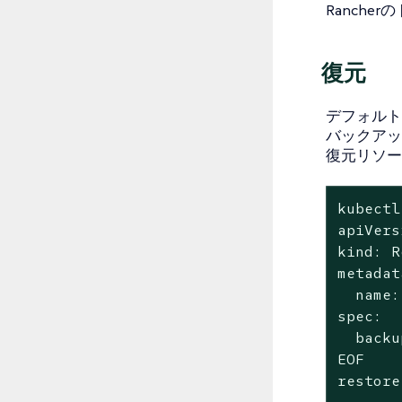
Ranch
復元
デフォルト
バックアッ
復元リソー
kubectl
apiVers
kind: R
metadat
  name:
spec:

  backu
EOF

restore