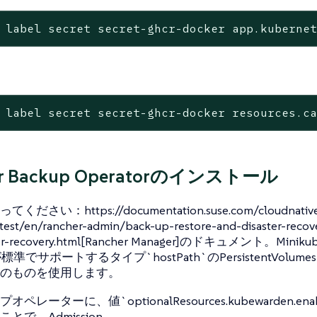
 label secret secret-ghcr-docker app.kuberne
 label secret secret-ghcr-docker resources.c
er Backup Operatorのインストール
ださい：https://documentation.suse.com/cloudnative/
test/en/rancher-admin/back-up-restore-and-disaster-recov
ster-recovery.html[Rancher Manager]のドキュメント。
eが標準でサポートするタイプ`hostPath`のPersistentVolume
のものを使用します。
ペレーターに、値`optionalResources.kubewarden.enab
とで、Admission