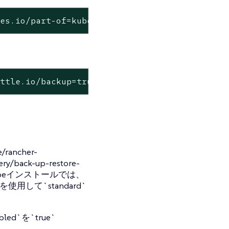
tes.io/part-of=kubewarden
attle.io/backup=true
rancher-
ery/back-up-restore-
Minikubeインストールでは、
sを使用して`standard`
led`を`true`