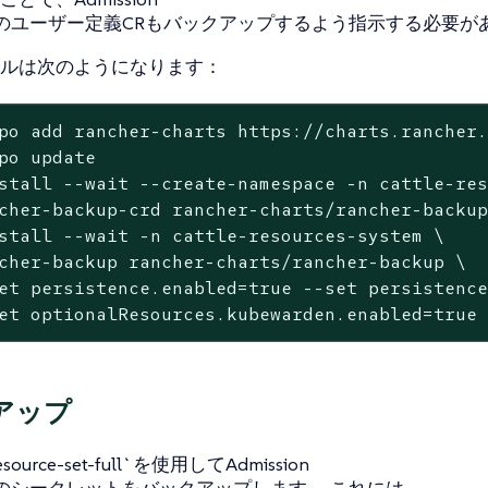
ollerのユーザー定義CRもバックアップするよう指示する必要
ルは次のようになります：
po add rancher-charts https://charts.rancher.
po update

stall --wait --create-namespace -n cattle-res
cher-backup-crd rancher-charts/rancher-backup
stall --wait -n cattle-resources-system \

cher-backup rancher-charts/rancher-backup \

et persistence.enabled=true --set persistence
et optionalResources.kubewarden.enabled=true
アップ
resource-set-full`を使用してAdmission
llerのシークレットをバックアップします。 これには、