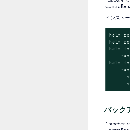
Contr
インストー
helm re
helm re
helm in
    ran
helm in
    ran
    --s
    --s
バック
`rancher-
Contro