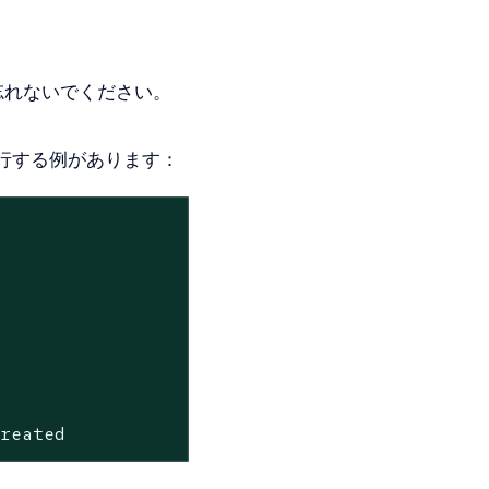
忘れないでください。
行する例があります：
created