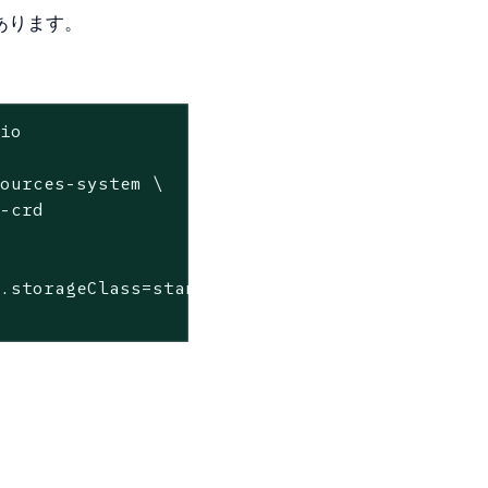
があります。
io

ources-system \

-crd

.storageClass=standard \
