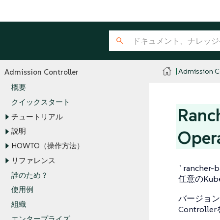
Admission Co
Admission Controller
概要
クイックスタート
Ranc
チュートリアル
説明
Op
HOWTO（操作方法）
リファレンス
`ranche
誰のため？
任意のKub
使用例
バージョン`v9
組織
Contr
エンタープライズ