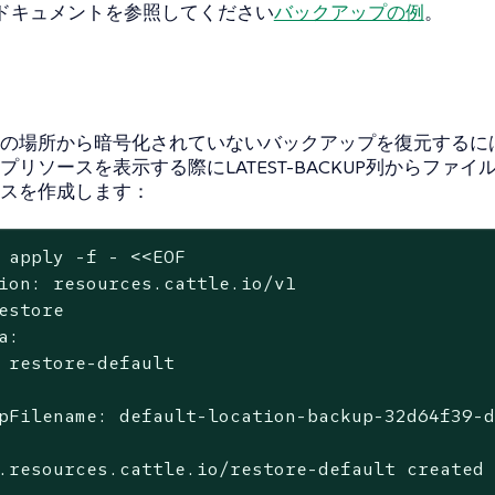
erのドキュメントを参照してください
バックアップの例
。
の場所から暗号化されていないバックアップを復元するに
プリソースを表示する際にLATEST-BACKUP列からファ
スを作成します：
 apply -f - <<EOF

ion: resources.cattle.io/v1

estore

a:

 restore-default

pFilename: default-location-backup-32d64f39-d
.resources.cattle.io/restore-default created
