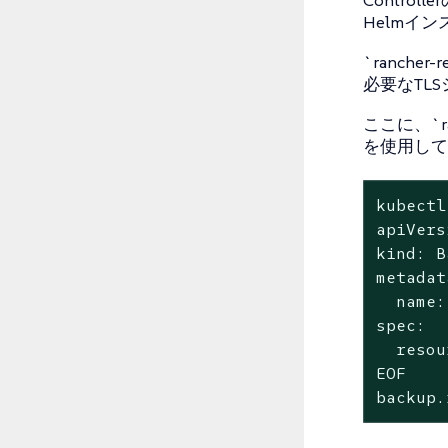
Helmイ
`ranche
必要なTL
ここに、`ranc
を使用して
kubectl
apiVers
kind: B
metadat
  name:
spec:

  resou
EOF

backup.