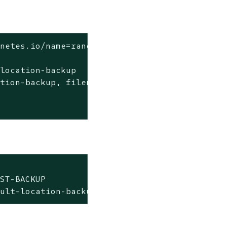
netes.io/name=rancher-backup -f

location-backup

tion-backup, filename: default-location-backu
ST-BACKUP                                    
ault-location-backup-43f3ccb7-5624-4eed-9c3b-