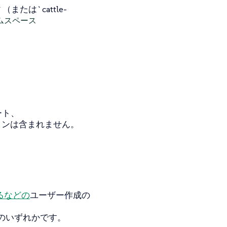
`（または`cattle-
ームスペース
ャート、
グインは含まれません。
れるなどの
ユーザー作成の
のいずれかです。