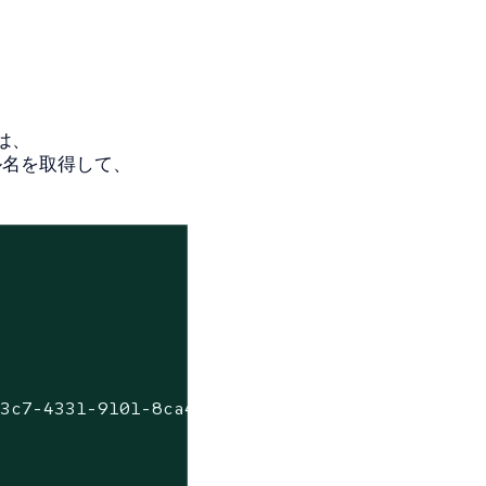
は、
イル名を取得して、
3c7-4331-9101-8ca493bd9d2e-2025-06-26T10-07-4