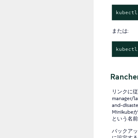
kubectl
または:
kubectl
Ranch
リンクに従ってく
manager/la
and-disa
Minikub
という名前
バックアップオ
に設定するこ