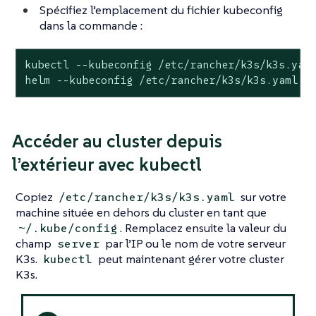
Spécifiez l’emplacement du fichier kubeconfig
dans la commande :
kubectl --kubeconfig /etc/rancher/k3s/k3s.yaml
helm --kubeconfig /etc/rancher/k3s/k3s.yaml l
Accéder au cluster depuis
l’extérieur avec kubectl
Copiez
sur votre
/etc/rancher/k3s/k3s.yaml
machine située en dehors du cluster en tant que
. Remplacez ensuite la valeur du
~/.kube/config
champ
par l’IP ou le nom de votre serveur
server
K3s.
peut maintenant gérer votre cluster
kubectl
K3s.