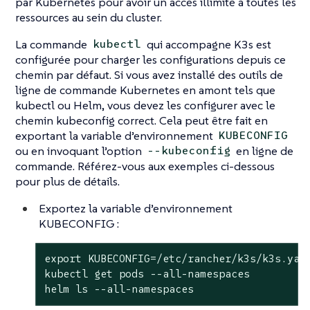
par Kubernetes pour avoir un accès illimité à toutes les
ressources au sein du cluster.
La commande
qui accompagne K3s est
kubectl
configurée pour charger les configurations depuis ce
chemin par défaut. Si vous avez installé des outils de
ligne de commande Kubernetes en amont tels que
kubectl ou Helm, vous devez les configurer avec le
chemin kubeconfig correct. Cela peut être fait en
exportant la variable d’environnement
KUBECONFIG
ou en invoquant l’option
en ligne de
--kubeconfig
commande. Référez-vous aux exemples ci-dessous
pour plus de détails.
Exportez la variable d’environnement
KUBECONFIG :
export
 KUBECONFIG=/etc/rancher/k3s/k3s.yaml
kubectl get pods --all-namespaces

helm ls --all-namespaces