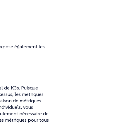
 expose également les
l de K3s. Puisque
essus, les métriques
naison de métriques
ndividuels, vous
seulement nécessaire de
es métriques pour tous