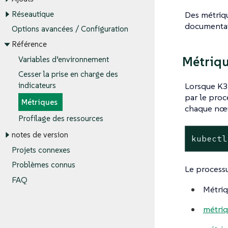
Réseautique
Des métriqu
documentat
Options avancées / Configuration
Référence
Métriqu
Variables d’environnement
Cesser la prise en charge des
Lorsque K3
indicateurs
par le proc
Métriques
chaque nœ
Profilage des ressources
notes de version
kubectl
Projets connexes
Problèmes connus
Le processu
FAQ
Métriq
métriq