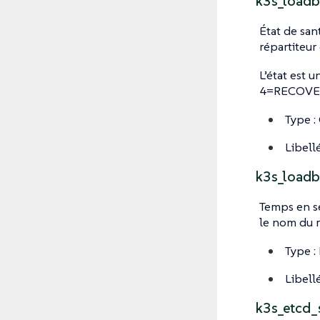
k3s_loadb
État de san
répartiteur 
L’état es
4=RECOVER
Type :
Libellé
k3s_loadb
Temps en se
le nom du r
Type :
Libellé
k3s_etcd_