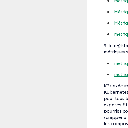
métriq
Métri
Métri
métriq
Si le regis
métriques s
métriq
métriq
K3s exécute
Kubernetes 
pour tous l
exposés. Si
pourriez co
scrapper un
les compos