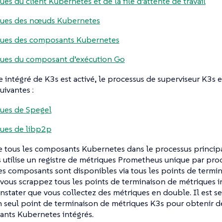
ues du client Kubernetes et de la file d’attente de travail
ques des nœuds Kubernetes
ques des composants Kubernetes
ues du composant d’exécution Go
tre intégré de K3s est activé, le processus de superviseur K3s
uivantes :
ues de Spegel
ues de libp2p
 tous les composants Kubernetes dans le processus principa
utilise un registre de métriques Prometheus unique par proc
es composants sont disponibles via tous les points de termi
 vous scrappez tous les points de terminaison de métriques i
nstater que vous collectez des métriques en double. Il est 
 seul point de terminaison de métriques K3s pour obtenir d
ants Kubernetes intégrés.