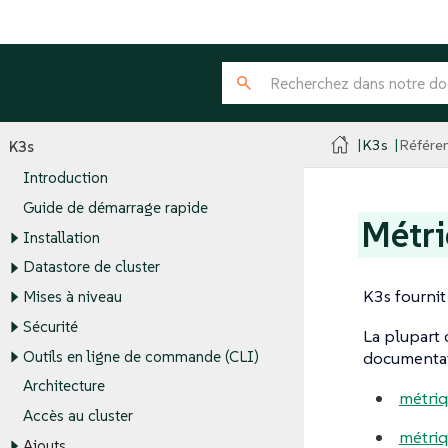
K3s
Référe
K3s
Introduction
Guide de démarrage rapide
Métr
Installation
Datastore de cluster
K3s fournit
Mises à niveau
Sécurité
La plupart 
Outils en ligne de commande (CLI)
documentat
Architecture
métriq
Accès au cluster
métriq
Ajouts