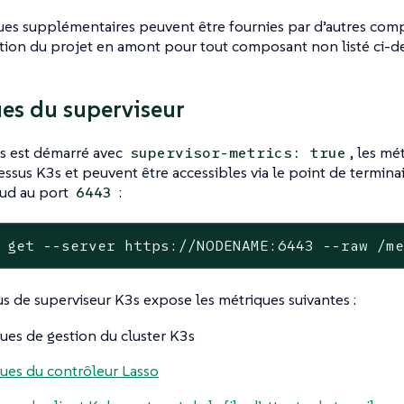
es supplémentaires peuvent être fournies par d’autres comp
ion du projet en amont pour tout composant non listé ci-de
es du superviseur
s est démarré avec
, les mé
supervisor-metrics: true
essus K3s et peuvent être accessibles via le point de termin
ud au port
:
6443
 get --server https://NODENAME:6443 --raw /m
s de superviseur K3s expose les métriques suivantes :
ues de gestion du cluster K3s
ues du contrôleur Lasso