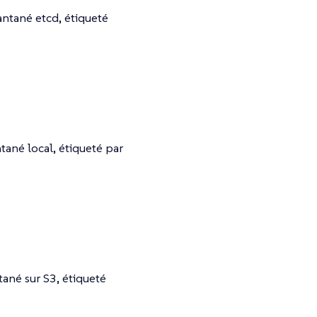
antané etcd, étiqueté
tané local, étiqueté par
tané sur S3, étiqueté