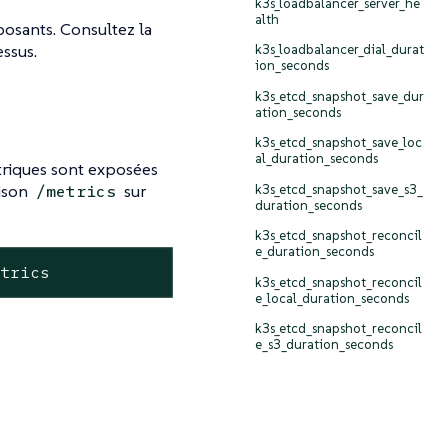
k3s_loadbalancer_server_he
alth
osants. Consultez la
ssus.
k3s_loadbalancer_dial_durat
ion_seconds
k3s_etcd_snapshot_save_dur
ation_seconds
k3s_etcd_snapshot_save_loc
al_duration_seconds
triques sont exposées
aison
sur
k3s_etcd_snapshot_save_s3_
/metrics
duration_seconds
k3s_etcd_snapshot_reconcil
e_duration_seconds
etrics
k3s_etcd_snapshot_reconcil
e_local_duration_seconds
k3s_etcd_snapshot_reconcil
e_s3_duration_seconds