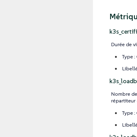
Métriqu
k3s_certi
Durée de vie
Type :
Libellé
k3s_loadb
Nombre de c
répartiteur 
Type :
Libellé