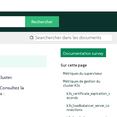
Documentation survey
Sur cette page
Métriques du superviseur
luster.
Métriques de gestion du
cluster K3s
 Consultez la
s :
k3s_certificate_expiration_s
econds
k3s_loadbalancer_server_co
nnections