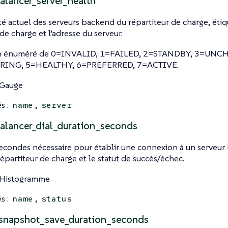
alancer_server_health
té actuel des serveurs backend du répartiteur de charge, éti
de charge et l’adresse du serveur.
t un énuméré de 0=INVALID, 1=FAILED, 2=STANDBY, 3=UNC
ING, 5=HEALTHY, 6=PREFERRED, 7=ACTIVE.
 Gauge
s :
,
name
server
alancer_dial_duration_seconds
condes nécessaire pour établir une connexion à un serveur 
épartiteur de charge et le statut de succès/échec.
 Histogramme
s :
,
name
status
snapshot_save_duration_seconds